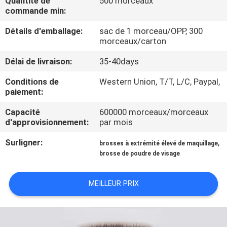
Quantité de
500 morceaux
commande min:
CONTRÔLE
Détails d'emballage:
sac de 1 morceau/OPP, 300
DE
morceaux/carton
QUALITÉ
Délai de livraison:
35-40days
Conditions de
Western Union, T/T, L/C, Paypal,
PLAN
paiement:
DU
Capacité
600000 morceaux/morceaux
d'approvisionnement:
par mois
SITE
Surligner:
,
brosses à extrémité élevé de maquillage
brosse de poudre de visage
PRIVACY
POLICY
MEILLEUR PRIX