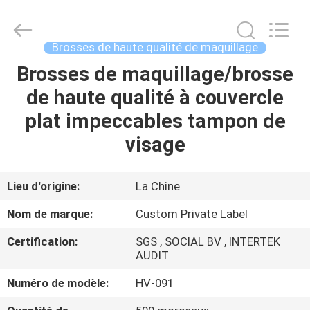
2026
Changsha
Chanmy
Cosmetics
Co.,
Brosses de haute qualité de maquillage
Ltd.
All
Brosses de maquillage/brosse
MAISON
Rights
Reserved.
de haute qualité à couvercle
PRODUITS
plat impeccables tampon de
visage
AU
SUJET
Lieu d'origine:
La Chine
DE
Nom de marque:
Custom Private Label
NOUS
Certification:
SGS , SOCIAL BV , INTERTEK
AUDIT
VISITE
Numéro de modèle:
HV-091
D'USINE