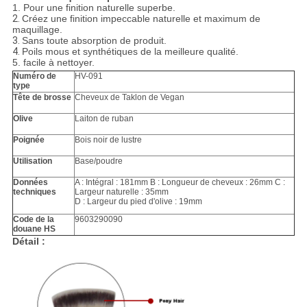
1.
Pour une finition naturelle superbe.
2.
Créez une finition impeccable naturelle et maximum de
maquillage.
3.
Sans toute absorption de produit.
4.
Poils mous et synthétiques de la meilleure qualité.
5.
facile à nettoyer.
Numéro de
HV-091
type
Tête de brosse
Cheveux de Taklon de Vegan
Olive
Laiton de ruban
Poignée
Bois noir de lustre
Utilisation
Base/poudre
Données
A : Intégral : 181mm B : Longueur de cheveux : 26mm C :
techniques
Largeur naturelle : 35mm
D : Largeur du pied d'olive : 19mm
Code de la
9603290090
douane HS
Détail :