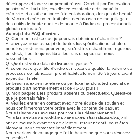
développez et lancez un produit réussi. Conduit par l'innovation
passionnée, l'art utile, excellence constante a distingué la
créativité et a fait confiance à la collaboration, deisgns de beauté
de Vonira et crée un en trait plein des brosses de maquillage et
des outils de haute qualité de beauté à l'industrie professionnelle
globale de beauté.
Au sujet du FAQ d'ordre :
Q. Comment est-ce que je pourrais obtenir un échantillon ?
A. envoyez-nous au sujet de toutes les spécifications, et alors
nous les produirons pour vous, si c'est les échantillons réguliers
en stock, il est toujours libre, les frais d'expédition nous
rassemblons.
Q. Quel est votre délai de livraison typique ?
A. selon votre quantité d'ordre et niveau de qualité, la volonté de
processus de fabrication prend habituellement 30-35 jours avant
expédition finale.
Le besoin à extrémité élevé ou par luxe handcrafted spécial de
produits d'art normalement est de 45-50 jours !
Q. Mon paquet a les produits absents ou défectueux. Queest-ce
que je pourrais faire ?
A. Veuillez entrer en contact avec notre équipe de soutien et
nous confirmerons votre ordre avec le contenu de paquet.
Nous faisons des excuses pour tous les désagréments !
Tous les articles de problème dans votre aftersale-service, qui
ont de mauvais examens de client ou retour négatif, vous êtes
bienvenu nous contactez immédiatement !
Nous serions davantage que l'aide heureuse que vous résolvez
ensemble !