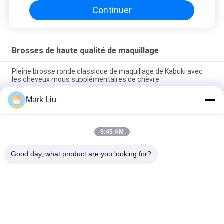
Continuer
Brosses de haute qualité de maquillage
Pleine brosse ronde classique de maquillage de Kabuki avec
les cheveux mous supplémentaires de chèvre
Mark Liu
Brosse de maquillage de cheveux de chèvre de fan de beauté
de Vonira grande/brosses à extrémité élevé de maquillage
poignée en bois
9:45 AM
Brosse pure de maquillage de joue de cheveux ultra mous de
chèvre avec la poignée en bois noire
Good day, what product are you looking for?
Catégories populaires
Tous
Brosses De Luxe De 
Brosses De Haute 
Maquillage
Qualité De 
Maquillage