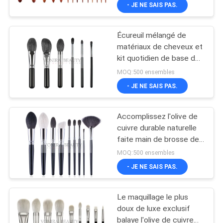
poignée de luxe spéciale
- JE NE SAIS PAS.
de bois d'ébène
CONTRÔLE
Écureuil mélangé de
DE
167
matériaux de cheveux et
QUALITÉ
kit quotidien de base de
brosses de
chèvre de cheveux de
MOQ:500 ensembles
maquillage de
brosses blanches de
PLAN
- JE NE SAIS PAS.
maquillage
marque de
DU
Accomplissez l'olive de
SITE
distributeur
cuivre durable naturelle
faite main de brosse de
80
lecture de maquillage de
PRIVACY
MOQ:500 ensembles
cheveux
Brosses naturelles
- JE NE SAIS PAS.
POLICY
de maquillage de
Le maquillage le plus
cheveux
doux de luxe exclusif
balaye l'olive de cuivre