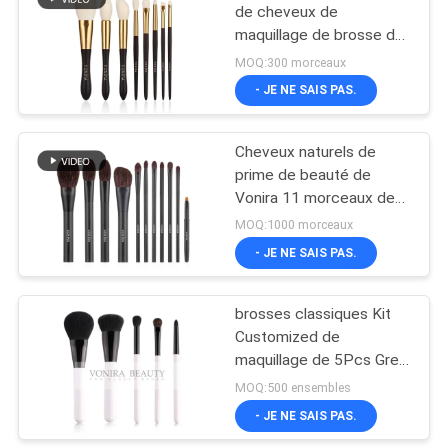
de cheveux de
maquillage de brosse de
27
lecture essentielle avec
MOQ:300 morceaux
la poignée en bois d'olive
Brosse de lecture de
- JE NE SAIS PAS.
d'or de tréfilage
maquillage de
Cheveux naturels de
voyage
prime de beauté de
Vonira 11 morceaux de
maquillage de brosse de
MOQ:1000 morceaux
lecture d'ODM d'OEM
- JE NE SAIS PAS.
52
cosmétique
Collection de brosse
brosses classiques Kit
Customized de
de maquillage
maquillage de 5Pcs Grey
Squirrel Hair Natural Hair
MOQ:500 ensembles
- JE NE SAIS PAS.