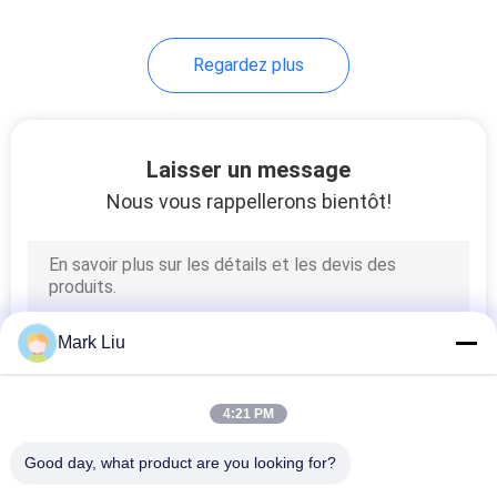
99
Regardez plus
Différentes brosses
de maquillage
Laisser un message
Nous vous rappellerons bientôt!
23
Brosses de peinture
Mark Liu
de carrosserie
4:21 PM
Good day, what product are you looking for?