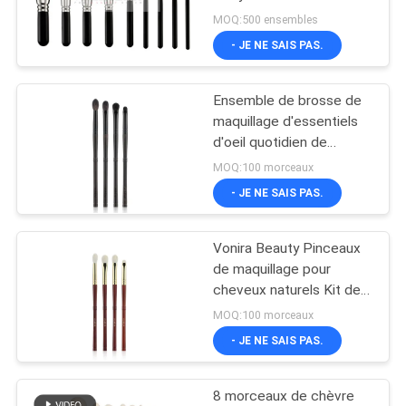
argentée de marque de
MOQ:500 ensembles
distributeur
- JE NE SAIS PAS.
89
brosses
Ensemble de brosse de
maquillage d'essentiels
synthétiques de
d'oeil quotidien de
cheveux d'animal de
maquillage
MOQ:100 morceaux
chèvre naturel d'OEM de
- JE NE SAIS PAS.
luxe
Vonira Beauty Pinceaux
25
de maquillage pour
Brosse de lecture
cheveux naturels Kit de
pinceaux de base pour
MOQ:100 morceaux
professionnelle de
fard à paupières
- JE NE SAIS PAS.
maquillage
8 morceaux de chèvre