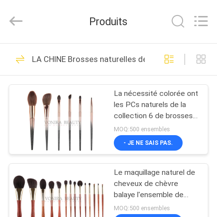
2026
Changsha
Chanmy
Produits
Cosmetics
Co.,
Ltd.
All
MAISON
Rights
99
Reserved.
LA CHINE Brosses naturelles de maquillage de che
Brosses de luxe de
PRODUITS
maquillage
La nécessité colorée ont
les PCs naturels de la
AU
collection 6 de brosses
SUJET
de maquillage de
MOQ:500 ensembles
cheveux
DE
- JE NE SAIS PAS.
142
NOUS
Brosses de haute
Le maquillage naturel de
cheveux de chèvre
VISITE
qualité de
balaye l'ensemble de
base de journal avec la
D'USINE
MOQ:500 ensembles
maquillage