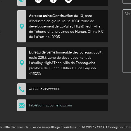
e
Adresse usine:
Construction de 13, parc
d'industrie de gloire, route 100#, zone de
développement de LuValley High&Tech, ville
t
de Tchang-cha, province de Hunan, China.P.C
de LuYun. : 410205
Bureau de vente:
Immeuble des bureaux 608#,
route 229#, zone de développement de
LuValley High&Tech, ville de Tchang-cha,
province de Hunan, China.P.C de Guyuan. :
410205
+86-731-85222808
info@voniracosmetics.com
ualité Brosses de luxe de maquillage Fournisseur.
© 2017 - 2026 Changsha Chanm