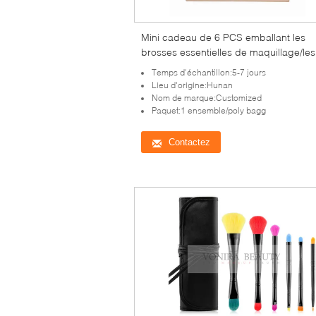
Mini cadeau de 6 PCS emballant les
brosses essentielles de maquillage/les
brosses maquillage de Vegan
Temps d'échantillon:5-7 jours
Lieu d'origine:Hunan
Nom de marque:Customized
Paquet:1 ensemble/poly bagg
Contactez