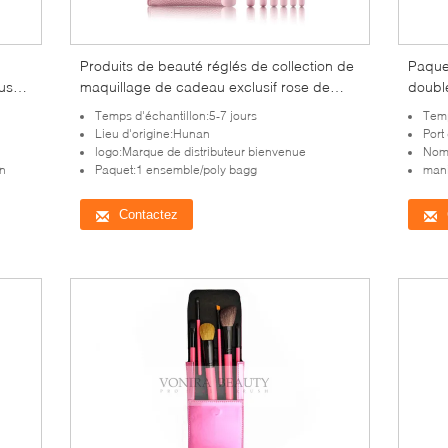
Produits de beauté réglés de collection de
Paque
us
maquillage de cadeau exclusif rose de
double
brosse, trousse d'outils de maquillage
d'emb
Temps d'échantillon:5-7 jours
Temp
Lieu d'origine:Hunan
Port
logo:Marque de distributeur bienvenue
Nom
on
Paquet:1 ensemble/poly bagg
mani
Contactez