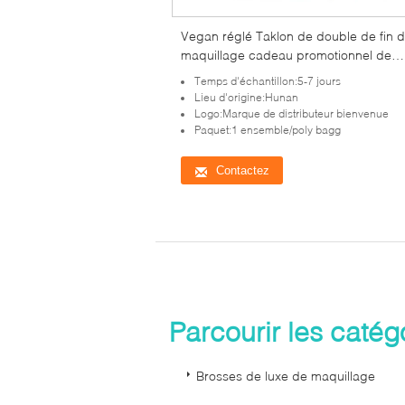
Vegan réglé Taklon de double de fin 
maquillage cadeau promotionnel de
brosse avec la caisse de brosse
Temps d'échantillon:5-7 jours
Lieu d'origine:Hunan
Logo:Marque de distributeur bienvenue
Paquet:1 ensemble/poly bagg
Contactez
Parcourir les caté
Brosses de luxe de maquillage