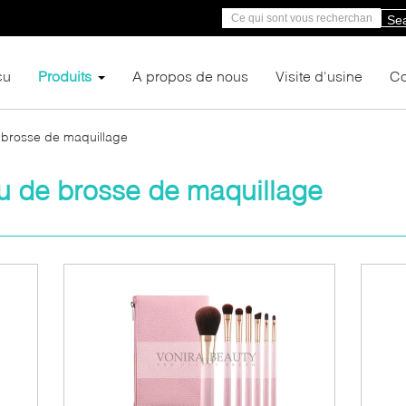
Se
çu
Produits
A propos de nous
Visite d'usine
Co
brosse de maquillage
 de brosse de maquillage