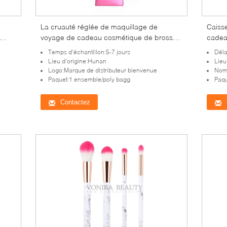
La cruauté réglée de maquillage de
Caisse
voyage de cadeau cosmétique de brosse
cadea
libèrent avec la caisse pliée magnétique de
synth
Temps d'échantillon:5-7 jours
Déla
brosse
Lieu d'origine:Hunan
Lieu
Logo:Marque de distributeur bienvenue
Nom
Paquet:1 ensemble/poly bagg
Paqu
Contactez