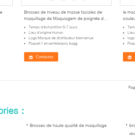
de
Brosses de niveau de masse faciales de
le ma
maquillage de Maquiagem de poignée de
couleu
marbre exquise
réglé
Temps d'échantillon:5-7 jours
Temp
Lieu d'origine:Hunan
Lieu
Logo:Marque de distributeur bienvenue
logo
Paquet:1 ensemble/poly bagg
Paqu
Contactez
Pag
gories：
Brosses de haute qualité de maquillage
br
dis