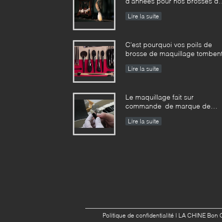
d'années pour nos brosses d
maquillage de Vonira dans la
Lire la suite
province de Hunan
C'est pourquoi vos poils de
brosse de maquillage tomben
Lire la suite
Le maquillage fait sur
commande de marque de
distributeur balaye la
Lire la suite
norme d'entreprise de
fabricant
Politique de confidentialité
| LA CHINE Bon Q