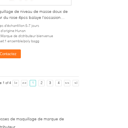
quillage de niveau de masse doux de
r du rose 4pcs balaye l'occasion
e de cadeau de massage facial
s d'échantillon:5-7 jours
 d'origine:Hunan
:Marque de distributeur bienvenue
et:1 ensemble/poly bagg
Contactez
e 1 of 4
|<
<<
1
2
3
4
>>
>|
osses de maquillage de marque de
tributeur