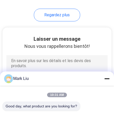
99
Regardez plus
Différentes brosses
de maquillage
Laisser un message
Nous vous rappellerons bientôt!
23
Brosses de peinture
Mark Liu
de carrosserie
10:31 AM
Good day, what product are you looking for?