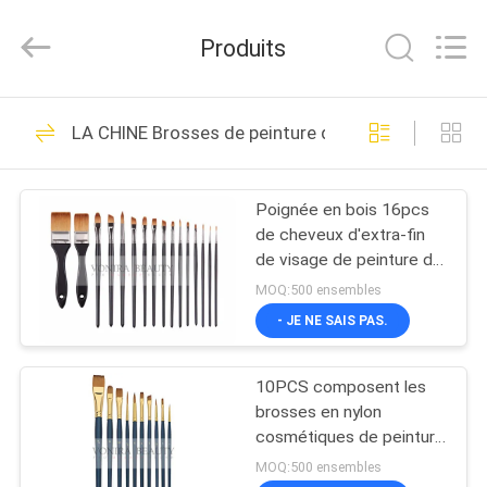
2026
Changsha
Chanmy
Produits
Cosmetics
Co.,
Ltd.
All
MAISON
Rights
99
Reserved.
LA CHINE Brosses de peinture de carrosserie
Brosses de luxe de
PRODUITS
maquillage
Poignée en bois 16pcs
de cheveux d'extra-fin
AU
de visage de peinture de
SUJET
noir synthétique de
MOQ:500 ensembles
brosse de lecture avec la
DE
- JE NE SAIS PAS.
poche
142
NOUS
Brosses de haute
10PCS composent les
brosses en nylon
VISITE
qualité de
cosmétiques de peinture
à l'huile de cheveux/de
D'USINE
MOQ:500 ensembles
maquillage