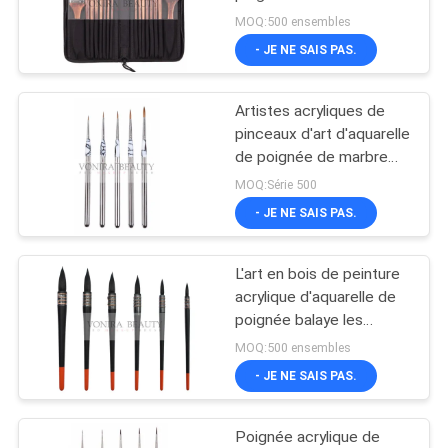
nylon Brushes16pcs a
MOQ:500 ensembles
placé la brosse de
- JE NE SAIS PAS.
lecture de haute qualité
89
de peinture
brosses
Artistes acryliques de
pinceaux d'art d'aquarelle
synthétiques de
de poignée de marbre
synthétique de cheveux
maquillage
MOQ:Série 500
pro dessinant la peinture
- JE NE SAIS PAS.
L'art en bois de peinture
25
acrylique d'aquarelle de
Brosse de lecture
poignée balaye les
cheveux supérieurs
MOQ:500 ensembles
professionnelle de
d'écureuil de qualité de
- JE NE SAIS PAS.
classe
maquillage
Poignée acrylique de