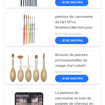
pinceaux de visage de
- JE NE SAIS PAS.
corps
CONTRÔLE
peinture de carrosserie
DE
167
de l'art 6Pcs
QUALITÉ
BrushesCollection pour la
brosses de
peinture d'école avec le
MOQ:500 ensembles
maquillage de
poil d'animal naturel
PLAN
- JE NE SAIS PAS.
marque de
DU
Brosses de peinture
SITE
distributeur
professionnelles de
visage d'art créatif
80
d'oeufs avec des
PRIVACY
MOQ:500 ensembles
cheveux de Taklon de
Brosses naturelles
- JE NE SAIS PAS.
POLICY
Vegan de haute
catégorie
de maquillage de
La peinture de
cheveux
carrosserie en bois de
poignée de cheveux en