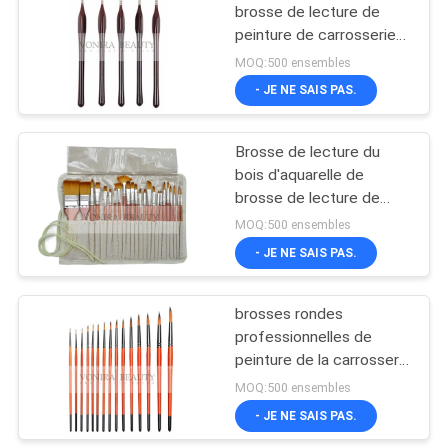
brosse de lecture de
peinture de carrosserie
27
des cheveux 5PCS de
MOQ:500 ensembles
Kolinsky de Sibérien
Brosse de lecture de
- JE NE SAIS PAS.
maquillage de
Brosse de lecture du
voyage
bois d'aquarelle de
brosse de lecture de
peinture de carrosserie
MOQ:500 ensembles
d'artistes d'école avec la
- JE NE SAIS PAS.
52
trousse d'écolier
Collection de brosse
brosses rondes
professionnelles de
de maquillage
peinture de la carrosserie
15Pcs pour la peinture
MOQ:500 ensembles
de visage de gouache
- JE NE SAIS PAS.
d'aquarelle d'huile