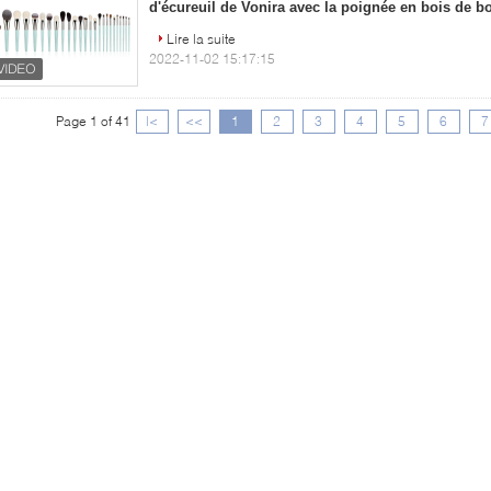
d'écureuil de Vonira avec la poignée en bois de b
Lire la suite
2022-11-02 15:17:15
Page 1 of 41
|<
<<
1
2
3
4
5
6
7