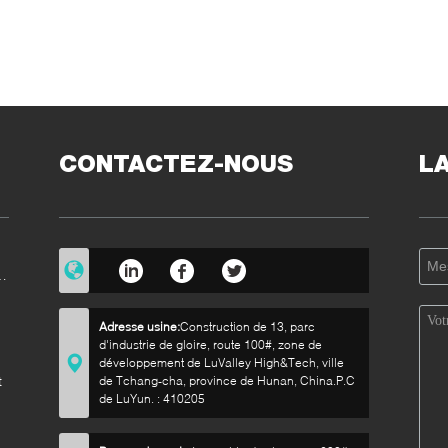
CONTACTEZ-NOUS
L
e
Adresse usine:
Construction de 13, parc
d'industrie de gloire, route 100#, zone de
développement de LuValley High&Tech, ville
t
de Tchang-cha, province de Hunan, China.P.C
de LuYun. : 410205