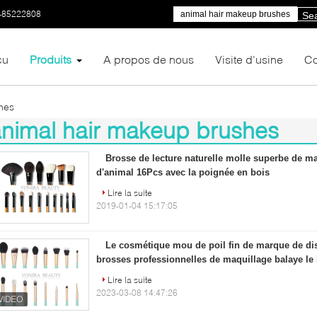
-85222808
Se
çu
Produits
A propos de nous
Visite d'usine
Co
hes
nimal hair makeup brushes
07)
Brosse de lecture naturelle molle superbe de ma
d'animal 16Pcs avec la poignée en bois
Lire la suite
2019-01-04 15:17:05
Le cosmétique mou de poil fin de marque de dist
brosses professionnelles de maquillage balaye le 
Lire la suite
2023-03-08 14:47:26