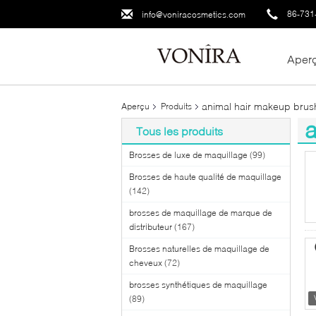
86-731
info@voniracosmetics.com
Aper
animal hair makeup brus
Aperçu
Produits
a
Tous les produits
(4
Brosses de luxe de maquillage
(99)
Brosses de haute qualité de maquillage
(142)
brosses de maquillage de marque de
distributeur
(167)
Brosses naturelles de maquillage de
cheveux
(72)
brosses synthétiques de maquillage
(89)