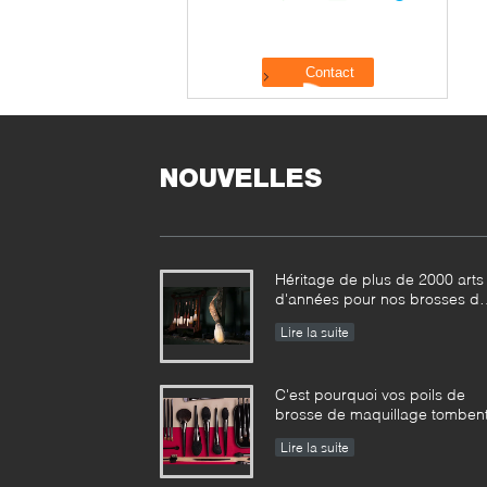
NOUVELLES
Héritage de plus de 2000 arts
d'années pour nos brosses d
maquillage de Vonira dans la
Lire la suite
province de Hunan
C'est pourquoi vos poils de
brosse de maquillage tomben
Lire la suite