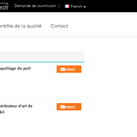
Demande de soumission
|
French
arch
ntrôle de la qualité
Contact
quillage du poil
Contact
ributeur d'art de
Contact
kit