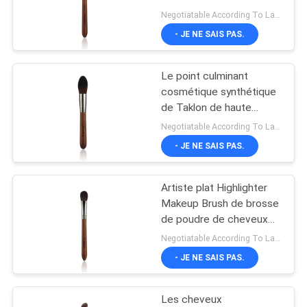
Vonira saupoudrent la
Negotiatable According To Large Quantity MOQ:300 morceaux
brosse pour l'artiste
- JE NE SAIS PAS.
Academy Makeup
Le point culminant
cosmétique synthétique
de Taklon de haute
catégorie a effilé la
Negotiatable According To Large Quantity MOQ:300 morceaux
poudre de maquillage
- JE NE SAIS PAS.
balayent l'usine créative
de la Chine d'outils de
maquillage
Artiste plat Highlighter
Makeup Brush de brosse
de poudre de cheveux
de chèvre de Vonira
Negotiatable According To Large Quantity MOQ:300 morceaux
- JE NE SAIS PAS.
Les cheveux