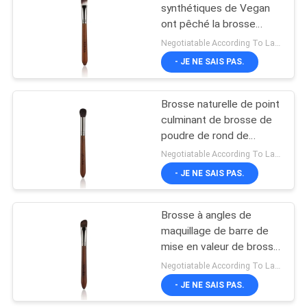
synthétiques de Vegan
ont pêché la brosse
plate de poudre de
Negotiatable According To Large Quantity MOQ:300 morceaux
brosse de base pour
- JE NE SAIS PAS.
l'artiste Makeup
Brosse naturelle de point
culminant de brosse de
poudre de rond de
cheveux de chèvre de
Negotiatable According To Large Quantity MOQ:300 morceaux
Vonira pour l'artiste
- JE NE SAIS PAS.
Makeup Tools
Brosse à angles de
maquillage de barre de
mise en valeur de brosse
de poudre de cheveux
Negotiatable According To Large Quantity MOQ:300 morceaux
de Vonira de cheveux
- JE NE SAIS PAS.
naturels d'écureuil petite