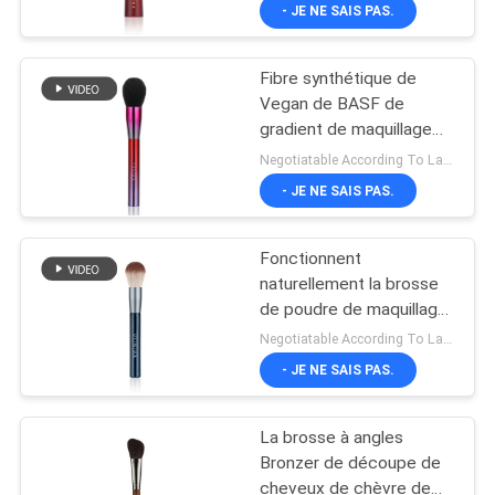
brosse de poudre de
- JE NE SAIS PAS.
beauté de Vonira grande
CONTRÔLE
avec Rose Copper
Ferrule
Fibre synthétique de
DE
Vegan de BASF de
QUALITÉ
gradient de maquillage
de poudre de noir rouge
Negotiatable According To Large Quantity MOQ:1000 morceaux
métallique de brosse
PLAN
- JE NE SAIS PAS.
DU
Fonctionnent
SITE
naturellement la brosse
de poudre de maquillage
de fibre de maïs avec la
PRIVACY
Negotiatable According To Large Quantity MOQ:1000 morceaux
poignée en bois de
- JE NE SAIS PAS.
POLICY
bouleau de scintillement
La brosse à angles
Bronzer de découpe de
cheveux de chèvre de