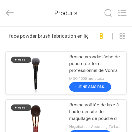
2026
Changsha
Chanmy
Produits
Cosmetics
Co.,
Ltd.
All
MAISON
Rights
Reserved.
face powder brush fabrication en ligne
PRODUITS
Brosse arrondie lâche de
poudre de teint
AU
professionnel de Vonira
SUJET
avec Matte Wood
MOQ:1000 morceaux
Handle Copper Ferrule
DE
- JE NE SAIS PAS.
NOUS
Brosse voûtée de luxe à
haute densité de
VISITE
maquillage de poudre de
diffusion de Rouded de
D'USINE
Negotiatable According To Large Quantity MOQ:1000 morceaux