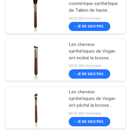
cosmétique synthétique
de Taklon de haute
catégorie a effilé la
MOQ:300 morceaux
poudre de maquillage
- JE NE SAIS PAS.
balayent l'usine créative
de la Chine d'outils de
maquillage
Les cheveux
synthétiques de Vegan
ont incliné la brosse
dense principale de base
MOQ:300 morceaux
pour l'artiste Academy
- JE NE SAIS PAS.
Makeup
Les cheveux
synthétiques de Vegan
ont pêché la brosse
plate de poudre de
MOQ:300 morceaux
brosse de base pour
- JE NE SAIS PAS.
l'artiste Makeup