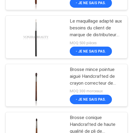
d'ombrage de nez
- JE NE SAIS PAS.
CONTRÔLE
Le maquillage adapté aux
DE
besoins du client de
QUALITÉ
marque de distributeur
de GV BV balaye la
MOQ:500 pièces
brosse de mélange
PLAN
- JE NE SAIS PAS.
pelucheuse d'oeil
DU
Brosse mince pointue
SITE
aiguë Handcrafted de
crayon correcteur de
bord d'entreprise avec le
PRIVACY
MOQ:300 morceaux
logo fait sur commande
- JE NE SAIS PAS.
POLICY
Brosse conique
Handcrafted de haute
qualité de pli de