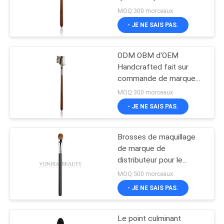
mélangeur d'oeil avec
MOQ:300 morceaux
l'olive d'en cuivre de
- JE NE SAIS PAS.
cheveux d'écureuil
ODM OBM d'OEM
Handcrafted fait sur
commande de marque
de distributeur de brosse
MOQ:300 morceaux
de peigne de sourcil de
- JE NE SAIS PAS.
cil de Vonira
Brosses de maquillage
de marque de
distributeur pour le
maquillage d'oeil
MOQ:500 morceaux
mélangeant la brosse de
- JE NE SAIS PAS.
cheveux naturelle de
sable
Le point culminant