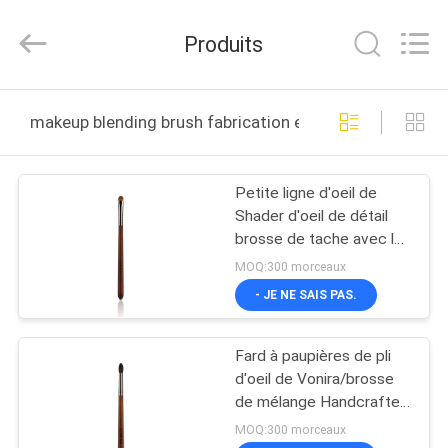
2026
Changsha
Chanmy
Produits
Cosmetics
Co.,
Ltd.
All
MAISON
Rights
Reserved.
makeup blending brush fabrication en ligne
PRODUITS
Petite ligne d'oeil de
Shader d'oeil de détail
AU
brosse de tache avec les
SUJET
cheveux naturels de
MOQ:300 morceaux
Konlinsky de sable
DE
- JE NE SAIS PAS.
NOUS
Fard à paupières de pli
d'oeil de Vonira/brosse
VISITE
de mélange Handcrafted
de haute qualité
D'USINE
MOQ:300 morceaux