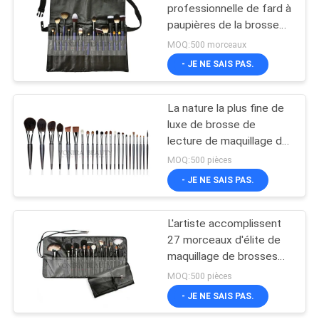
professionnelle de fard à
paupières de la brosse
de lecture de maquillage
MOQ:500 morceaux
de visage de maquilleur
- JE NE SAIS PAS.
24CPs
La nature la plus fine de
luxe de brosse de
lecture de maquillage de
découpe de collection
MOQ:500 pièces
de 23 PCS se
- JE NE SAIS PAS.
raidit/poignée originale
de bois d'ébène
L'artiste accomplissent
27 morceaux d'élite de
maquillage de brosses
d'ensemble de collection
MOQ:500 pièces
avec la caisse pliable de
- JE NE SAIS PAS.
brosse