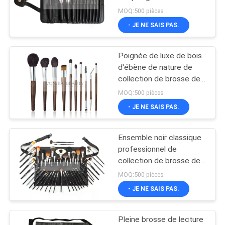
12PCs avec la poche
MOQ:500 pièces
magnétique
- JE NE SAIS PAS.
Poignée de luxe de bois
d'ébène de nature de
collection de brosse de
maquillage de fin de 10
MOQ:500 pièces
PCS double pour le
- JE NE SAIS PAS.
visage et l'oeil
Ensemble noir classique
professionnel de
collection de brosse de
maquillage avec la
MOQ:500 pièces
ceinture de brosse
- JE NE SAIS PAS.
Pleine brosse de lecture