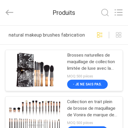
2026
Changsha
Chanmy
Produits
Cosmetics
Co.,
Ltd.
All
MAISON
Rights
Reserved.
natural makeup brushes fabrication en ligne
PRODUITS
Brosses naturelles de
maquillage de collection
AU
limitée de luxe avec la
SUJET
poignée en bambou
MOQ:500 pièces
originale élégante
DE
- JE NE SAIS PAS.
NOUS
Collection en trait plein
de brosse de maquillage
VISITE
de Vonira de marque de
distributeur faite sur
D'USINE
MOQ:500 pièces