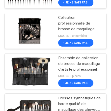
commande avec la
- JE NE SAIS PAS.
poignée fabuleuse de
CONTRÔLE
couleur de Brown d'olive
attrayante d'or
Collection
DE
professionnelle de
QUALITÉ
brosse de maquillage
avec le sac de
MOQ:500 ensembles
maquillage de fermeture
PLAN
- JE NE SAIS PAS.
de ficelle
DU
Ensemble de collection
SITE
de brosse de maquillage
d'artiste professionnel
avec la ceinture de
PRIVACY
MOQ:500 pièces
brosse
- JE NE SAIS PAS.
POLICY
Brosses synthétiques de
haute qualité de
maquillage des cheveux