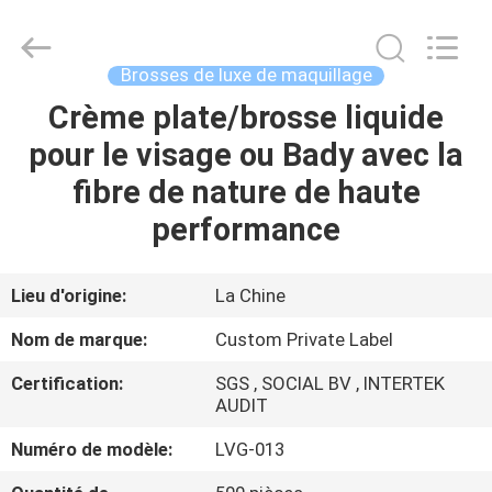
2026
Changsha
Chanmy
Cosmetics
Co.,
Brosses de luxe de maquillage
Ltd.
All
Crème plate/brosse liquide
MAISON
Rights
Reserved.
pour le visage ou Bady avec la
PRODUITS
fibre de nature de haute
performance
AU
SUJET
Lieu d'origine:
La Chine
DE
Nom de marque:
Custom Private Label
NOUS
Certification:
SGS , SOCIAL BV , INTERTEK
AUDIT
VISITE
Numéro de modèle:
LVG-013
D'USINE