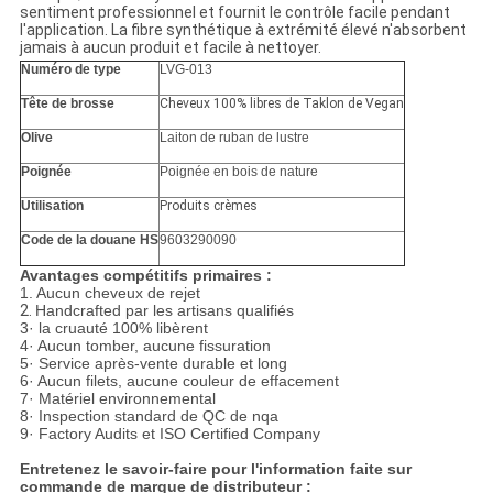
sentiment professionnel et fournit le contrôle facile pendant
l'application. La fibre synthétique à extrémité élevé n'absorbent
jamais à aucun produit et facile à nettoyer.
Numéro de type
LVG-013
Tête de brosse
Cheveux 100% libres de Taklon de Vegan
Olive
Laiton de ruban de lustre
Poignée
Poignée en bois de nature
Utilisation
Produits crèmes
Code de la douane HS
9603290090
Avantages compétitifs primaires :
1.
Aucun cheveux de rejet
2.
Handcrafted par les artisans qualifiés
3· la cruauté 100% libèrent
4· Aucun tomber, aucune fissuration
5· Service après-vente durable et long
6· Aucun filets, aucune couleur de effacement
7· Matériel environnemental
8· Inspection standard de QC de nqa
9· Factory Audits et ISO Certified Company
Entretenez le savoir-faire pour l'information faite sur
commande de marque de distributeur :