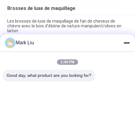
Brosses de luxe de maquillage
Les brosses de luxe de maquillage de fan de cheveux de
chèvre avec le bois d'ébène de nature manipulent/olives en
laiton
Mark Liu
Brosse biseautée de luxe de maquillage de poudre avec
stupéfier les cheveux mous et denses de chèvre de Brown
foncé XGF
1:49 PM
Brosse de luxe de base d'artiste avec les cheveux ultra de luxe
de sable de nature
Good day, what product are you looking for?
Catégories populaires
Tous
Brosses De Luxe De 
Brosses De Haute 
Maquillage
Qualité De 
Maquillage
Brosses De 
Brosses Naturelles 
Maquillage De 
De Maquillage De 
Marque De 
Cheveux