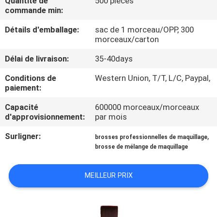
Quantité de
500 pièces
commande min:
CONTRÔLE
Détails d'emballage:
sac de 1 morceau/OPP, 300
DE
morceaux/carton
QUALITÉ
Délai de livraison:
35-40days
Conditions de
Western Union, T/T, L/C, Paypal,
PLAN
paiement:
DU
Capacité
600000 morceaux/morceaux
d'approvisionnement:
par mois
SITE
Surligner:
,
brosses professionnelles de maquillage
brosse de mélange de maquillage
PRIVACY
POLICY
MEILLEUR PRIX