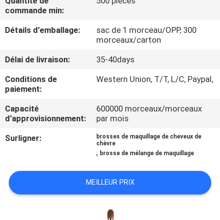
Quantité de
500 pièces
commande min:
CONTRÔLE
Détails d'emballage:
sac de 1 morceau/OPP, 300
DE
morceaux/carton
QUALITÉ
Délai de livraison:
35-40days
Conditions de
Western Union, T/T, L/C, Paypal,
PLAN
paiement:
DU
Capacité
600000 morceaux/morceaux
d'approvisionnement:
par mois
SITE
Surligner:
brosses de maquillage de cheveux de
chèvre
PRIVACY
,
brosse de mélange de maquillage
POLICY
MEILLEUR PRIX