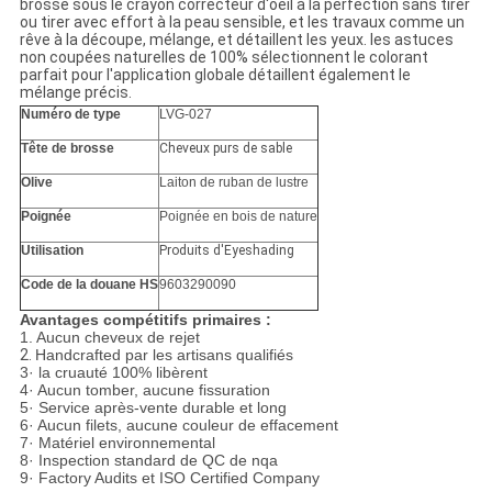
brosse sous le crayon correcteur d'oeil à la perfection sans tirer
ou tirer avec effort à la peau sensible, et les travaux comme un
rêve à la découpe, mélange, et détaillent les yeux. les astuces
non coupées naturelles de 100% sélectionnent le colorant
parfait pour l'application globale détaillent également le
mélange précis.
Numéro de type
LVG-027
Tête de brosse
Cheveux purs de sable
Olive
Laiton de ruban de lustre
Poignée
Poignée en bois de nature
Utilisation
Produits d'Eyeshading
Code de la douane HS
9603290090
Avantages compétitifs primaires :
1.
Aucun cheveux de rejet
2.
Handcrafted par les artisans qualifiés
3· la cruauté 100% libèrent
4· Aucun tomber, aucune fissuration
5· Service après-vente durable et long
6· Aucun filets, aucune couleur de effacement
7· Matériel environnemental
8· Inspection standard de QC de nqa
9· Factory Audits et ISO Certified Company