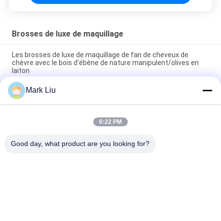
Brosses de luxe de maquillage
Les brosses de luxe de maquillage de fan de cheveux de
chèvre avec le bois d'ébène de nature manipulent/olives en
laiton
Mark Liu
Brosse biseautée de luxe de maquillage de poudre avec
stupéfier les cheveux mous et denses de chèvre de Brown
foncé XGF
6:22 PM
Brosse de luxe de base d'artiste avec les cheveux ultra de luxe
de sable de nature
Good day, what product are you looking for?
Catégories populaires
Tous
Brosses De Luxe De 
Brosses De Haute 
Maquillage
Qualité De 
Maquillage
Brosses De 
Brosses Naturelles 