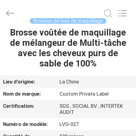
2026
Changsha
Chanmy
Cosmetics
Co.,
Brosses de luxe de maquillage
Ltd.
All
Brosse voûtée de maquillage
MAISON
Rights
Reserved.
de mélangeur de Multi-tâche
PRODUITS
avec les cheveux purs de
sable de 100%
AU
SUJET
Lieu d'origine:
La Chine
DE
Nom de marque:
Custom Private Label
NOUS
Certification:
SGS , SOCIAL BV , INTERTEK
AUDIT
VISITE
Numéro de modèle:
LVG-027
D'USINE