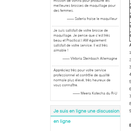
mission de vonira pour produire les
meilleures brosses de maquillage pour
des femmes.
—— Sateria fraise le maquilleur
Je suis satisfait de votre brosse de
maquillage. Je pense que c'est très
beau et Practical.I AM également
satisfait de votre service. Il est très
aimable !
—— Viktoria Steinbach Allemagne
Appréciez très pour votre service
professionnel et contrôle de qualité
normale plus élevé, très heureux de
vous connaître.
—— Meera Kotecha du R-U
Je suis en ligne une discussion
en ligne