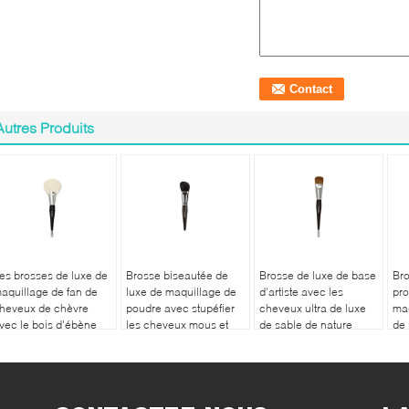
Autres Produits
es brosses de luxe de
Brosse biseautée de
Brosse de luxe de base
Br
aquillage de fan de
luxe de maquillage de
d'artiste avec les
pro
heveux de chèvre
poudre avec stupéfier
cheveux ultra de luxe
maq
vec le bois d'ébène
les cheveux mous et
de sable de nature
de
e nature
denses de chèvre de
de
anipulent/olives en
Brown foncé XGF
l'a
aiton