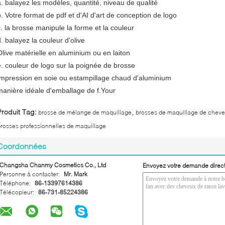
a. balayez les modèles, quantité, niveau de qualité
b. Votre format de pdf et d'AI d'art de conception de logo
c. la brosse manipule la forme et la couleur
d. balayez la couleur d'olive
Olive matérielle en aluminium ou en laiton
e. couleur de logo sur la poignée de brosse
Impression en soie ou estampillage chaud d'aluminium
manière idéale d'emballage de f.Your
,
Produit Tag:
brosse de mélange de maquillage
brosses de maquillage de cheve
rosses professionnelles de maquillage
Coordonnées
Changsha Chanmy Cosmetics Co., Ltd
Envoyez votre demande direc
Personne à contacter:
Mr. Mark
Téléphone:
86-13397614386
Télécopieur:
86-731-85224386