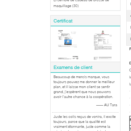
maquillage
(30)
Certificat
P
D
Examens de client
C
Beaucoup de mercis marque, vous
l
toujours pouvez me donner le meilleur
l
plan, et il laisse mon client se sentir
·
grand, j'espèrent que nous pouvons
avoir l'autre chance à la coopération.
·
—— AU Tara
·
·
Juste les colis reçus de vonira, il excite
toujours, parce que la qualité est
vraiment étonnante, juste comme la