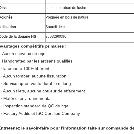
Olive
Laiton de ruban de lustre
Poignée
Poignée en bois de nature
Utilisation
Sourcil de cil
Code de la douane HS
9603290090
Avantages compétitifs primaires :
Aucun cheveux de rejet
1.
Handcrafted par les artisans qualifiés
2.
3· la cruauté 100% libèrent
4· Aucun tomber, aucune fissuration
5· Service après-vente durable et long
6· Aucun filets, aucune couleur de effacement
7· Matériel environnemental
8· Inspection standard de QC de nqa
9· Factory Audits et ISO Certified Company
Entretenez le savoir-faire pour l'information faite sur commande d