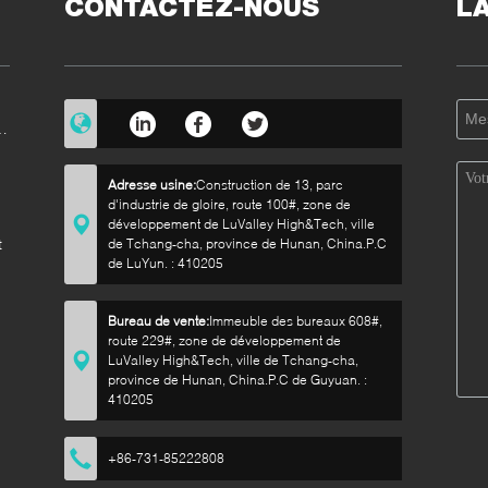
CONTACTEZ-NOUS
L
e
Adresse usine:
Construction de 13, parc
d'industrie de gloire, route 100#, zone de
développement de LuValley High&Tech, ville
t
de Tchang-cha, province de Hunan, China.P.C
de LuYun. : 410205
Bureau de vente:
Immeuble des bureaux 608#,
route 229#, zone de développement de
LuValley High&Tech, ville de Tchang-cha,
province de Hunan, China.P.C de Guyuan. :
410205
+86-731-85222808