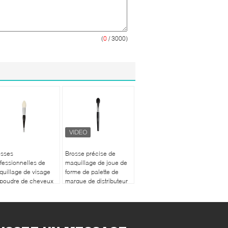
(
0
/ 3000)
osses
Brosse précise de
fessionnelles de
maquillage de joue de
uillage de visage
forme de palette de
 poudre de cheveux
marque de distributeur
 chèvre de XGF avec
avec les cheveux bleus
stuce conique
de luxe d'écureuil