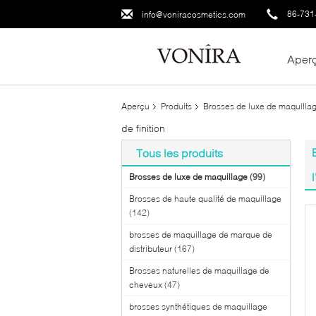
86-731
info@voniracosmetics.com
Aper
Aperçu
Produits
Brosses de luxe de maquilla
de finition
Tous les produits
Brosses de luxe de maquillage
(99)
Brosses de haute qualité de maquillage
(142)
brosses de maquillage de marque de
distributeur
(167)
Brosses naturelles de maquillage de
cheveux
(47)
brosses synthétiques de maquillage