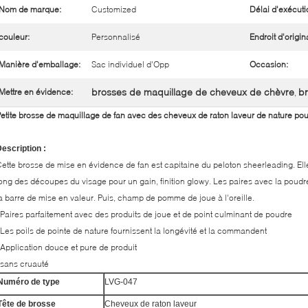
Nom de marque:
Customized
Délai d'exécuti
couleur:
Personnalisé
Endroit d'origina
Manière d'emballage:
Sac individuel d'Opp
Occasion:
brosses de maquillage de cheveux de chèvre
b
Mettre en évidence:
,
etite brosse de maquillage de fan avec des cheveux de raton laveur de nature pour 
escription :
ette brosse de mise en évidence de fan est capitaine du peloton sheerleading. Ell
ong des découpes du visage pour un gain, finition glowy. Les paires avec la poudre
a barre de mise en valeur. Puis, champ de pomme de joue à l'oreille.
 Paires parfaitement avec des produits de joue et de point culminant de poudre
 Les poils de pointe de nature fournissent la longévité et la commandent
 Application douce et pure de produit
 sans cruauté
Numéro de type
LVG-047
Tête de brosse
Cheveux de raton laveur