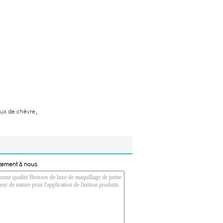
,
ux de chèvre
tement à nous