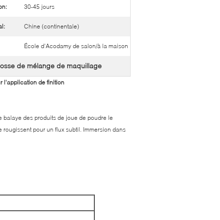
on:
30-45 jours
l:
Chine (continentale)
École d'Acodamy de salon/à la maison
rosse de mélange de maquillage
l'application de finition
e balaye des produits de joue de poudre le
 rougissent pour un flux subtil. Immersion dans