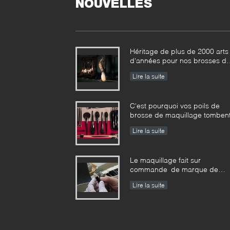
NOUVELLES
Héritage de plus de 2000 arts
d'années pour nos brosses d
maquillage de Vonira dans la
Lire la suite
province de Hunan
C'est pourquoi vos poils de
brosse de maquillage tomben
Lire la suite
Le maquillage fait sur
commande de marque de
distributeur balaye la
Lire la suite
norme d'entreprise de
fabricant