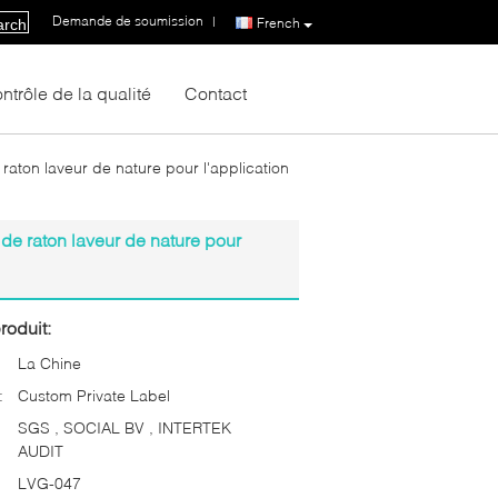
Demande de soumission
|
French
arch
ntrôle de la qualité
Contact
aton laveur de nature pour l'application
de raton laveur de nature pour
roduit:
La Chine
:
Custom Private Label
SGS , SOCIAL BV , INTERTEK
AUDIT
LVG-047