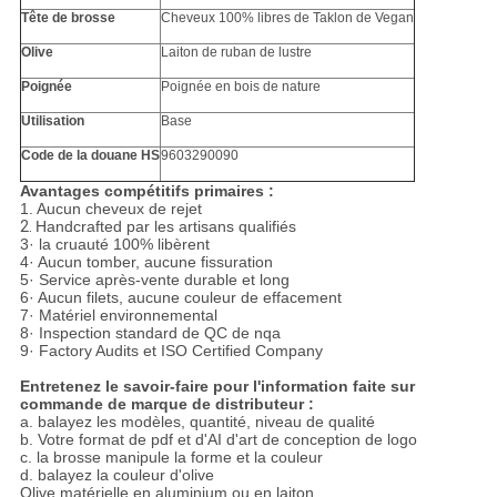
Tête de brosse
Cheveux 100% libres de Taklon de Vegan
Olive
Laiton de ruban de lustre
Poignée
Poignée en bois de nature
Utilisation
Base
Code de la douane HS
9603290090
Avantages compétitifs primaires :
1.
Aucun cheveux de rejet
2.
Handcrafted par les artisans qualifiés
3· la cruauté 100% libèrent
4· Aucun tomber, aucune fissuration
5· Service après-vente durable et long
6· Aucun filets, aucune couleur de effacement
7· Matériel environnemental
8· Inspection standard de QC de nqa
9· Factory Audits et ISO Certified Company
Entretenez le savoir-faire pour l'information faite sur
commande de marque de distributeur :
a. balayez les modèles, quantité, niveau de qualité
b. Votre format de pdf et d'AI d'art de conception de logo
c. la brosse manipule la forme et la couleur
d. balayez la couleur d'olive
Olive matérielle en aluminium ou en laiton