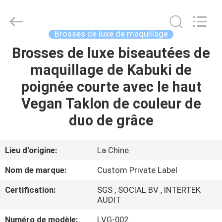
2026
Changsha
Chanmy
Cosmetics
Co.,
Brosses de luxe de maquillage
Ltd.
All
Brosses de luxe biseautées de
MAISON
Rights
Reserved.
maquillage de Kabuki de
PRODUITS
poignée courte avec le haut
Vegan Taklon de couleur de
AU
duo de grâce
SUJET
DE
Lieu d'origine:
La Chine
NOUS
Nom de marque:
Custom Private Label
Certification:
SGS , SOCIAL BV , INTERTEK
VISITE
AUDIT
D'USINE
Numéro de modèle:
LVG-002