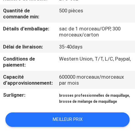
Quantité de
500 pièces
CONTRÔLE
commande min:
DE
Détails d'emballage:
sac de 1 morceau/OPP, 300
QUALITÉ
morceaux/carton
Délai de livraison:
35-40days
PLAN
Conditions de
Western Union, T/T, L/C, Paypal,
DU
paiement:
SITE
Capacité
600000 morceaux/morceaux
d'approvisionnement:
par mois
PRIVACY
Surligner:
,
brosses professionnelles de maquillage
brosse de mélange de maquillage
POLICY
MEILLEUR PRIX