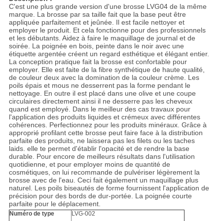
C'est une plus grande version d'une brosse LVG04 de la même
marque. La brosse par sa taille fait que la base peut être
appliquée parfaitement et jeûnée. Il est facile nettoyer et
employer le produit. Et cela fonctionne pour des professionnels
et les débutants. Aidez à faire le maquillage de journal et de
soirée. La poignée en bois, peinte dans le noir avec une
étiquette argentée créent un regard esthétique et élégant entier.
La conception pratique fait la brosse est confortable pour
employer. Elle est faite de la fibre synthétique de haute qualité,
de couleur deux avec la domination de la couleur crème. Les
poils épais et mous ne desserrent pas la forme pendant le
nettoyage. En outre il est placé dans une olive et une coupe
circulaires directement ainsi il ne desserre pas les cheveux
quand est employé. Dans le meilleur des cas travaux pour
l'application des produits liquides et crémeux avec différentes
cohérences. Perfectionnez pour les produits minéraux. Grâce à
approprié profilant cette brosse peut faire face à la distribution
parfaite des produits, ne laissera pas les filets ou les taches
laids. elle te permet d'établir l'opacité et de rendre la base
durable. Pour encore de meilleurs résultats dans l'utilisation
quotidienne, et pour employer moins de quantité de
cosmétiques, on lui recommande de pulvériser légèrement la
brosse avec de l'eau. Ceci fait également un maquillage plus
naturel. Les poils biseautés de forme fournissent l'application de
précision pour des bords de dur-portée. La poignée courte
parfaite pour le déplacement.
Numéro de type
LVG-002