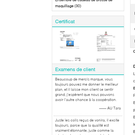
maquillage
(30)
Certificat
C
Examens de client
L
Beaucoup de mercis marque, vous
c
toujours pouvez me donner le meilleur
B
plan, et il laisse mon client se sentir
grand, j'espèrent que nous pouvons
P
avoir l'autre chance à la coopération.
B
—— AU Tara
p
B
Juste les colis reçus de vonira, il excite
l
toujours, parce que la qualité est
vraiment étonnante, juste comme la
B