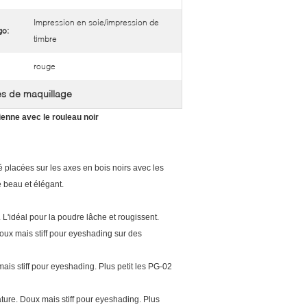
Impression en soie/impression de
go:
timbre
rouge
s de maquillage
ienne avec le rouleau noir
té placées sur les axes en bois noirs avec les
e beau et élégant.
L'idéal pour la poudre lâche et rougissent.
oux mais stiff pour eyeshading sur des
is stiff pour eyeshading. Plus petit les PG-02
ture. Doux mais stiff pour eyeshading. Plus