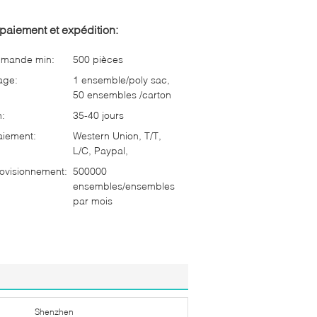
paiement et expédition:
mmande min:
500 pièces
age:
1 ensemble/poly sac,
50 ensembles /carton
n:
35-40 jours
aiement:
Western Union, T/T,
L/C, Paypal,
ovisionnement:
500000
ensembles/ensembles
par mois
Shenzhen