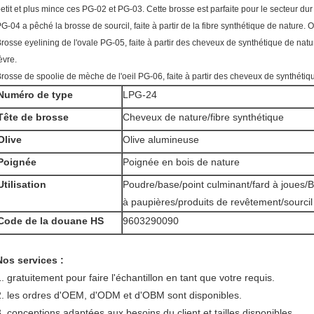
etit et plus mince ces PG-02 et PG-03. Cette brosse est parfaite pour le secteur dur
G-04 a pêché la brosse de sourcil, faite à partir de la fibre synthétique de nature. Ou
rosse eyelining de l'ovale PG-05, faite à partir des cheveux de synthétique de natu
èvre.
rosse de spoolie de mèche de l'oeil PG-06, faite à partir des cheveux de synthétiq
Numéro de type
LPG-24
Tête de brosse
Cheveux de nature/fibre synthétique
Olive
Olive alumineuse
Poignée
Poignée en bois de nature
Utilisation
Poudre/base/point culminant/fard à joues/B
à paupières/produits de revêtement/sourcil
Code de la douane HS
9603290090
Nos services :
1. gratuitement pour faire l'échantillon en tant que votre requis.
2. les ordres d'OEM, d'ODM et d'OBM sont disponibles.
3. conceptions adaptées aux besoins du client et tailles disponibles.