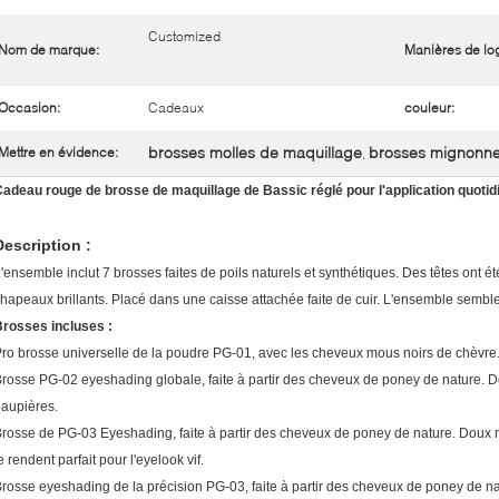
Customized
Nom de marque:
Manières de lo
Occasion:
Cadeaux
couleur:
brosses molles de maquillage
brosses mignonne
Mettre en évidence:
,
adeau rouge de brosse de maquillage de Bassic réglé pour l'application quotid
Description :
'ensemble inclut 7 brosses faites de poils naturels et synthétiques. Des têtes ont é
hapeaux brillants. Placé dans une caisse attachée faite de cuir. L'ensemble sembl
rosses incluses :
ro brosse universelle de la poudre PG-01, avec les cheveux mous noirs de chèvre. 
rosse PG-02 eyeshading globale, faite à partir des cheveux de poney de nature. D
aupières.
rosse de PG-03 Eyeshading, faite à partir des cheveux de poney de nature. Doux ma
e rendent parfait pour l'eyelook vif.
rosse eyeshading de la précision PG-03, faite à partir des cheveux de poney de na