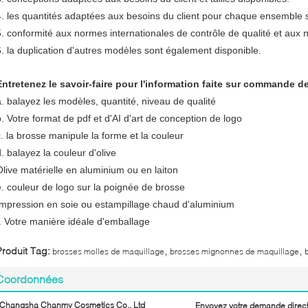
4. les quantités adaptées aux besoins du client pour chaque ensemble s
5. conformité aux normes internationales de contrôle de qualité et aux 
6. la duplication d'autres modèles sont également disponible.
Entretenez le savoir-faire pour l'information faite sur commande d
a. balayez les modèles, quantité, niveau de qualité
b. Votre format de pdf et d'AI d'art de conception de logo
c. la brosse manipule la forme et la couleur
d. balayez la couleur d'olive
Olive matérielle en aluminium ou en laiton
e. couleur de logo sur la poignée de brosse
Impression en soie ou estampillage chaud d'aluminium
f. Votre manière idéale d'emballage
,
,
Produit Tag:
brosses molles de maquillage
brosses mignonnes de maquillage
Coordonnées
Changsha Chanmy Cosmetics Co., Ltd
Envoyez votre demande direc