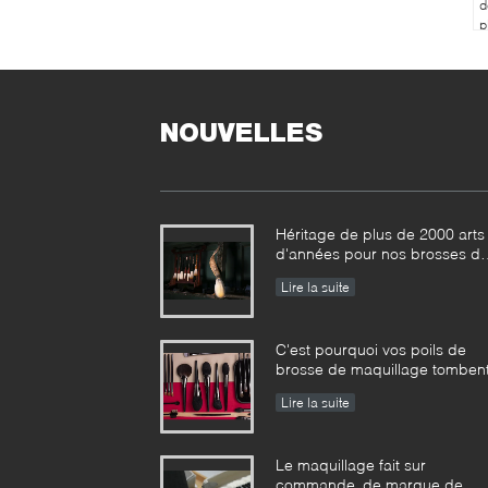
d
p
s
NOUVELLES
Héritage de plus de 2000 arts
d'années pour nos brosses d
maquillage de Vonira dans la
Lire la suite
province de Hunan
C'est pourquoi vos poils de
brosse de maquillage tomben
Lire la suite
Le maquillage fait sur
commande de marque de