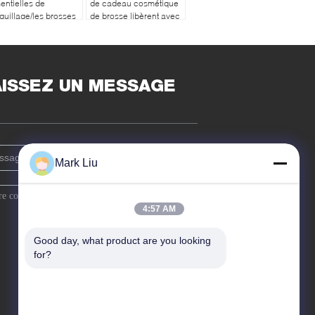
entielles de
de cadeau cosmétique
uillage/les brosses
de brosse libèrent avec
quillage de Vegan
la caisse pliée
magnétique de brosse
AISSEZ UN MESSAGE
Mark Liu
4:57 AM
Good day, what product are you looking 
for?