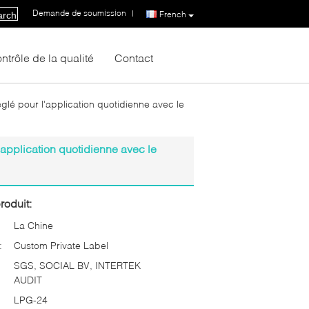
Demande de soumission
|
French
arch
ntrôle de la qualité
Contact
lé pour l'application quotidienne avec le
application quotidienne avec le
roduit:
La Chine
:
Custom Private Label
SGS, SOCIAL BV, INTERTEK
AUDIT
LPG-24