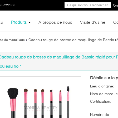
-85222808
Se
çu
Produits
A propos de nous
Visite d'usine
Co
Cadeau rouge de brosse de maquillage de Bassic rég
se de maquillage
Cadeau rouge de brosse de maquillage de Bassic réglé pour l'
rouleau noir
Détails sur le p
Lieu d'origine:
Nom de marque
Certification:
Numéro de