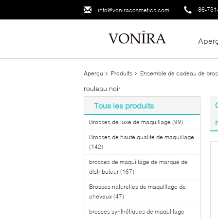
86-731
info@voniracosmetics.com
Aper
Aperçu
Produits
Ensemble de cadeau de bros
rouleau noir
Tous les produits
Brosses de luxe de maquillage
(99)
Brosses de haute qualité de maquillage
(142)
brosses de maquillage de marque de
distributeur
(167)
Brosses naturelles de maquillage de
cheveux
(47)
brosses synthétiques de maquillage