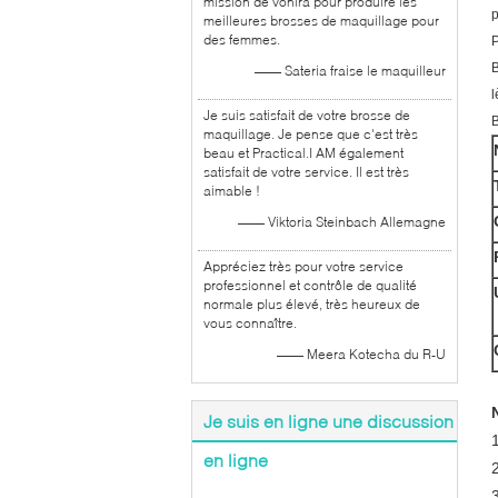
mission de vonira pour produire les
p
meilleures brosses de maquillage pour
des femmes.
P
B
—— Sateria fraise le maquilleur
l
Je suis satisfait de votre brosse de
B
maquillage. Je pense que c'est très
beau et Practical.I AM également
satisfait de votre service. Il est très
aimable !
—— Viktoria Steinbach Allemagne
Appréciez très pour votre service
professionnel et contrôle de qualité
normale plus élevé, très heureux de
vous connaître.
—— Meera Kotecha du R-U
Je suis en ligne une discussion
en ligne