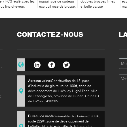
e 7 PCS réglé avec les
maquillage de cadeau
doubles brosses finies
ess
lus fins cheveux
exclusif rose de brosse,
et belle caisse
maq
ynthétiques naturels
trousse d'outils de
d'emballage
ma
maquillage
CONTACTEZ-NOUS
L
e
Adresse usine:
Construction de 13, parc
d'industrie de gloire, route 100#, zone de
développement de LuValley High&Tech, ville
t
de Tchang-cha, province de Hunan, China.P.C
de LuYun. : 410205
Bureau de vente:
Immeuble des bureaux 608#,
route 229#, zone de développement de
LuValley High&Tech, ville de Tchang-cha,