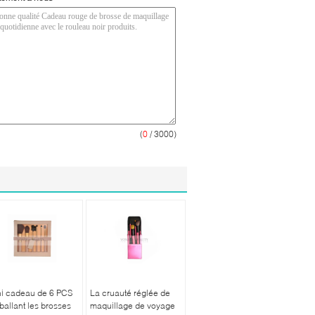
(
0
/ 3000)
ni cadeau de 6 PCS
La cruauté réglée de
allant les brosses
maquillage de voyage