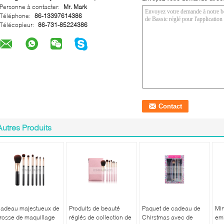
Personne à contacter:
Mr. Mark
Téléphone:
86-13397614386
Télécopieur:
86-731-85224386
Autres Produits
adeau majestueux de
Produits de beauté
Paquet de cadeau de
Mi
rosse de maquillage
réglés de collection de
Chirstmas avec de
emb