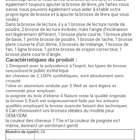
également toujours ajouter la brosse de lèvre, pls faites-nous
savoir, nous pouvons également vous aider à établir votre
propre ligne de brosse et à ajouter la brosse de lèvre que vous
voulez.
Dans la brosse de lecture, il y a 1 brosse de lecture ronde de
poudre, 2 brosse de lecture inclinée, mais l'angle d'inclinaison
est légèrement différent, 1 brosse plate courte, 1 brosse plate
de base, 1 petite brosse de poudre, 1 brosse de tache, 1 brosse
plate couverte d'un dôme, 3 brosses de mélange, 1 brosse de
fan, 1 ligne brosse, 1 petite brosse de crayon correcteur, 1
brosse plate courte d'angle.
Caractéristiques du produit :
1.Designed avec la polyvalence à
l'
esprit, les types de brosse
rencontrent
le public esthétique
les cheveux de 2,100% synthétiques, sont absolument sans
cruauté
l'olive en aluminium enduite par 3.Well se sent légère et
commode pour employer.
la poignée du bois d'ébène 4.Nature reste la qualité originale
la brosse 5.Each est soigneusement faite par les artisans
qualifiés employant la brosse avancée faisant des techniques.
6.Can choisissent vos brosses idéales du modèle pour
OEM/ODM.
la couleur des cheveux 7.The et la couleur de poignée est
même, donnent un sentiment gentil
Numéro de type
ML-28