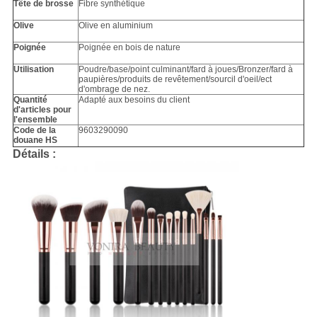
Tête de brosse
Fibre synthétique
Olive
Olive en aluminium
Poignée
Poignée en bois de nature
Utilisation
Poudre/base/point culminant/fard à joues/Bronzer/fard à
paupières/produits de revêtement/sourcil d'oeil/ect
d'ombrage de nez.
Quantité
Adapté aux besoins du client
d'articles pour
l'ensemble
Code de la
9603290090
douane HS
Détails :