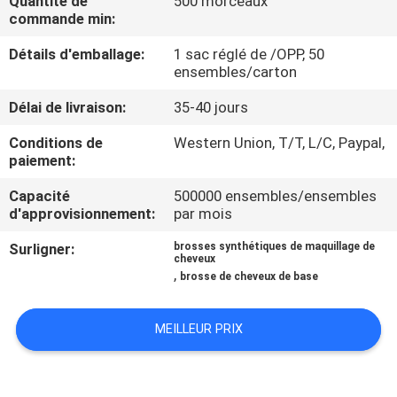
Quantité de
500 morceaux
commande min:
CONTRÔLE
Détails d'emballage:
1 sac réglé de /OPP, 50
DE
ensembles/carton
QUALITÉ
Délai de livraison:
35-40 jours
Conditions de
Western Union, T/T, L/C, Paypal,
PLAN
paiement:
DU
Capacité
500000 ensembles/ensembles
d'approvisionnement:
par mois
SITE
Surligner:
brosses synthétiques de maquillage de
cheveux
PRIVACY
,
brosse de cheveux de base
POLICY
MEILLEUR PRIX