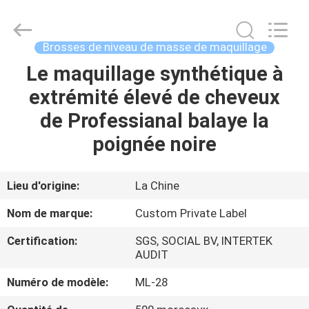
2026
Changsha
Chanmy
Cosmetics
Co.,
Brosses de niveau de masse de maquillage
Ltd.
All
Le maquillage synthétique à
MAISON
Rights
Reserved.
extrémité élevé de cheveux
PRODUITS
de Professianal balaye la
poignée noire
AU
SUJET
Lieu d'origine:
La Chine
DE
Nom de marque:
Custom Private Label
NOUS
Certification:
SGS, SOCIAL BV, INTERTEK
AUDIT
VISITE
Numéro de modèle:
ML-28
D'USINE