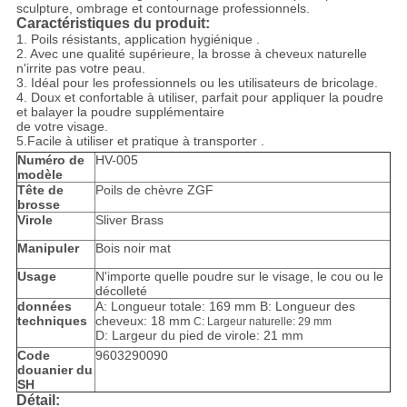
sculpture, ombrage et contournage professionnels.
Caractéristiques du produit:
1.
Poils résistants, application hygiénique
.
2. Avec une qualité supérieure, la brosse à cheveux naturelle
n'irrite pas votre peau.
3. Idéal pour les professionnels ou les utilisateurs de bricolage.
4. Doux et confortable à utiliser, parfait pour appliquer la poudre
et balayer la poudre supplémentaire
de votre visage.
5.Facile à utiliser et pratique à transporter
.
Numéro de
HV-005
modèle
Tête de
Poils de chèvre ZGF
brosse
Virole
Sliver Brass
Manipuler
Bois noir mat
Usage
N'importe quelle poudre sur le visage, le cou ou le
décolleté
données
A: Longueur totale: 169 mm B: Longueur des
techniques
cheveux: 18 mm
C: Largeur naturelle: 29 mm
D: Largeur du pied de virole: 21 mm
Code
9603290090
douanier du
SH
Détail: