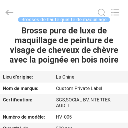
2026
Changsha
Chanmy
Cosmetics
Co.,
Brosses de haute qualité de maquillage
Ltd.
All
Brosse pure de luxe de
MAISON
Rights
Reserved.
maquillage de peinture de
PRODUITS
visage de cheveux de chèvre
avec la poignée en bois noire
AU
SUJET
Lieu d'origine:
La Chine
DE
Nom de marque:
Custom Private Label
NOUS
Certification:
SGS,SOCIAL BV,INTERTEK
AUDIT
VISITE
Numéro de modèle:
HV-005
D'USINE