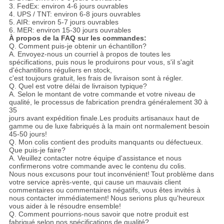
3. FedEx: environ 4-6 jours ouvrables
4. UPS / TNT: environ 6-8 jours ouvrables
5. AIR: environ 5-7 jours ouvrables
6. MER: environ 15-30 jours ouvrables
À propos de la FAQ sur les commandes:
Q. Comment puis-je obtenir un échantillon?
A. Envoyez-nous un courriel à propos de toutes les
spécifications, puis nous le produirons pour vous, s'il s'agit
d'échantillons réguliers en stock,
c'est toujours gratuit, les frais de livraison sont à régler.
Q. Quel est votre délai de livraison typique?
A. Selon le montant de votre commande et votre niveau de
qualité, le processus de fabrication prendra généralement 30 à
35
jours avant expédition finale.Les produits artisanaux haut de
gamme ou de luxe fabriqués à la main ont normalement besoin
45-50 jours!
Q. Mon colis contient des produits manquants ou défectueux.
Que puis-je faire?
A. Veuillez contacter notre équipe d'assistance et nous
confirmerons votre commande avec le contenu du colis.
Nous nous excusons pour tout inconvénient!
Tout problème dans
votre service après-vente, qui cause un mauvais client
commentaires ou commentaires négatifs,
vous
êtes invités à
nous contacter immédiatement!
Nous serions plus qu'heureux
vous aider à le résoudre ensemble!
Q. Comment pourrions-nous savoir que notre produit est
fabriqué selon nos spécifications de qualité?