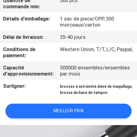
Quantité de
500 pcs
commande min:
CONTRÔLE
Détails d'emballage:
1 sac de piece/OPP, 300
DE
morceaux/carton
QUALITÉ
Délai de livraison:
35-40 jours
Conditions de
Western Union, T/T, L/C, Paypal,
PLAN
paiement:
DU
Capacité
500000 ensembles/ensembles
d'approvisionnement:
par mois
SITE
Surligner:
,
brosses à extrémité élevé de maquillage
brosse de base de tampon
PRIVACY
POLICY
MEILLEUR PRIX