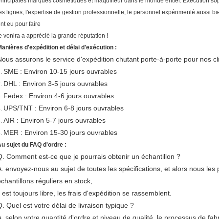
rincipales marques cosmétiques et maquilleur dans le monde entier. Exécution so
es lignes, l'expertise de gestion professionnelle, le personnel expérimenté aussi 
nt eu pour faire
e vonira a apprécié la grande réputation !
anières d'expédition et délai d'exécution :
Nous assurons le service d'expédition chutant porte-à-porte pour nos cl
SME : Environ 10-15 jours ouvrables
1.
DHL : Environ 3-5 jours ouvrables
2.
Fedex : Environ 4-6 jours ouvrables
3.
UPS/TNT : Environ 6-8 jours ouvrables
4.
AIR : Environ 5-7 jours ouvrables
5.
MER : Environ 15-30 jours ouvrables
6.
u sujet du FAQ d'ordre :
Q. Comment est-ce que je pourrais obtenir un échantillon ?
A. envoyez-nous au sujet de toutes les spécifications, et alors nous les 
échantillons réguliers en stock,
l est toujours libre, les frais d'expédition se rassemblent.
Q. Quel est votre délai de livraison typique ?
A. selon votre quantité d'ordre et niveau de qualité, le processus de fa