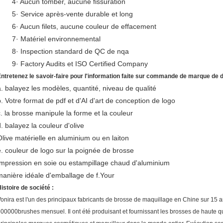
4· Aucun tomber, aucune fissuration
5· Service après-vente durable et long
6· Aucun filets, aucune couleur de effacement
7· Matériel environnemental
8· Inspection standard de QC de nqa
9· Factory Audits et ISO Certified Company
ntretenez le savoir-faire pour l'information faite sur commande de marque de di
a. balayez les modèles, quantité, niveau de qualité
b. Votre format de pdf et d'AI d'art de conception de logo
c. la brosse manipule la forme et la couleur
d. balayez la couleur d'olive
Olive matérielle en aluminium ou en laiton
e. couleur de logo sur la poignée de brosse
Impression en soie ou estampillage chaud d'aluminium
manière idéale d'emballage de f.Your
istoire de société :
onira est l'un des principaux fabricants de brosse de maquillage en Chine sur 15 a
00000brushes mensuel. Il ont été produisant et fournissant les brosses de haute 