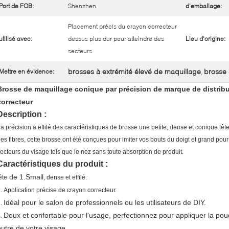
Port de FOB:
Shenzhen
d'emballage:
Placement précis du crayon correcteur
utilisé avec:
dessus plus dur pour atteindre des
Lieu d'origine:
secteurs
brosses à extrémité élevé de maquillage
brosse
Mettre en évidence:
,
Brosse de maquillage conique par précision de marque de distribu
correcteur
Description :
a précision a effilé des caractéristiques de brosse une petite, dense et conique tête
es fibres, cette brosse ont été conçues pour imiter vos bouts du doigt et grand pour
ecteurs du visage tels que le nez sans toute absorption de produit.
Caractéristiques du produit :
de
1.Small
ête
, dense et effilé.
2.
Application précise de crayon correcteur.
Idéal pour le salon de professionnels ou les utilisateurs de DIY.
3.
Doux et confortable pour l'usage, perfectionnez pour appliquer la po
4.
outre de votre visage.