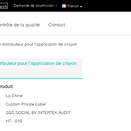
Demande de soumission
|
French
arch
ntrôle de la qualité
Contact
istributeur pour l'application de crayon
ibuteur pour l'application de crayon
roduit:
La Chine
:
Custom Private Label
SGS,SOCIAL BV,INTERTEK AUDIT
HT - 019