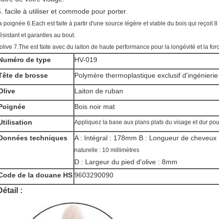
5. facile à utiliser et commode pour porter
.
a poignée 6.Each est faite à partir d'une source légère et viable du bois qui reçoit 
ésistant et garanties au bout.
'olive 7.The est faite avec du laiton de haute performance pour la longévité et la for
Numéro de type
HV-019
Tête de brosse
Polymère thermoplastique exclusif d'ingénierie
Olive
Laiton de ruban
Poignée
Bois noir mat
Utilisation
Appliquez la base aux plans plats du visage et dur pou
Données techniques
A : Intégral : 178mm B : Longueur de cheveux 
naturelle : 10 millimètres
D : Largeur du pied d'olive : 8mm
Code de la douane HS
9603290090
Détail :