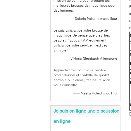
mission de vonira pour produire les
meilleures brosses de maquillage pour
des femmes.
l
—— Sateria fraise le maquilleur
r
l
Je suis satisfait de votre brosse de
maquillage. Je pense que c'est très
beau et Practical.I AM également
satisfait de votre service. Il est très
aimable !
—— Viktoria Steinbach Allemagne
Appréciez très pour votre service
professionnel et contrôle de qualité
normale plus élevé, très heureux de
vous connaître.
—— Meera Kotecha du R-U
Je suis en ligne une discussion
en ligne