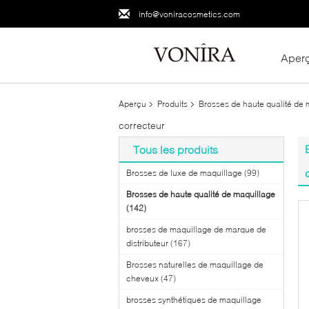
info@voniracosmetics.com
Aper
Aperçu
Produits
Brosses de haute qualité de 
correcteur
Tous les produits
Brosses de luxe de maquillage
(99)
Brosses de haute qualité de maquillage
(142)
brosses de maquillage de marque de
distributeur
(167)
Brosses naturelles de maquillage de
cheveux
(47)
brosses synthétiques de maquillage