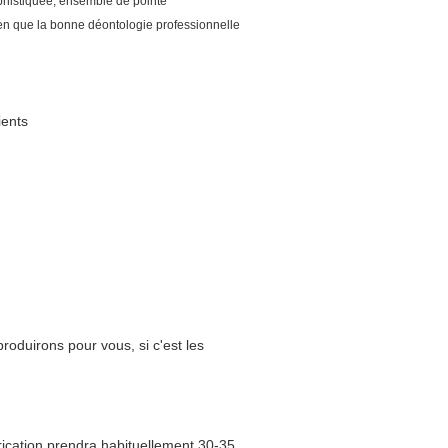
phistiquée, ensemble de pointe
bien que la bonne déontologie professionnelle
ients
produirons pour vous, si c'est les
brication prendra habituellement 30-35