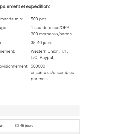
paiement et expédition:
mmande min:
500 pcs
age:
1 sac de piece/OPP,
300 morceaux/carton
n:
35-40 jours
aiement:
Western Union, T/T,
L/C, Paypal,
ovisionnement:
500000
ensembles/ensembles
par mois
on:
30-45 jours