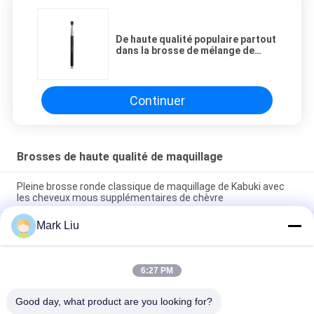
De haute qualité populaire partout
dans la brosse de mélange de
maquillage avec les cheveux fins
mous de poney
Continuer
Brosses de haute qualité de maquillage
Pleine brosse ronde classique de maquillage de Kabuki avec
les cheveux mous supplémentaires de chèvre
Mark Liu
Brosse de maquillage de cheveux de chèvre de fan de beauté
de Vonira grande/brosses à extrémité élevé de maquillage
poignée en bois
6:27 PM
Brosse pure de maquillage de joue de cheveux ultra mous de
chèvre avec la poignée en bois noire
Good day, what product are you looking for?