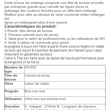
Cette brosse de mélange comporte une tête de brosse arrondie
par entreprise grande pour ramollir les lignes dures et
polissage des couleurs foncées pour un effet bien-mélangé.
Meilleur pour aller au-dessus de votre couvercle entier mélanger
dur
lignes en mélangeant plus d'une nuance
Caractéristiques du produit :
1.Round
, tête dense de brosse.
2.
Cheveux naturels purs de poney.
3.
Idéal pour le salon de professionnels ou les utilisateurs de DIY.
4. facile à utiliser et commode pour porter.
la poignée
5.Each
est faite à partir d'une source légère et viable
du bois qui reçoit 8 couches de peinture, les faisant pour rayer
résistant et garanties au bout.
l'olive 6.The est faite avec du laiton de haute performance pour
la longévité et la force.
Numéro de
HV-033
type
Tête de
Cheveux de poney
brosse
Olive
Laiton de ruban
Poignée
Bois noir mat
Utilisation
Utilisé avec tous produits d'oeil
Données
A : Intégral : 174mm B : Longueur de cheveux :