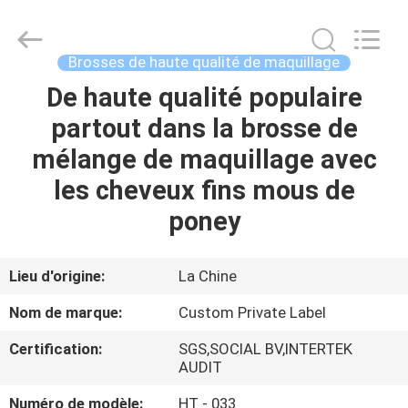
2026
Changsha
Chanmy
Cosmetics
Co.,
Brosses de haute qualité de maquillage
Ltd.
All
De haute qualité populaire
MAISON
Rights
Reserved.
partout dans la brosse de
PRODUITS
mélange de maquillage avec
les cheveux fins mous de
AU
poney
SUJET
DE
Lieu d'origine:
La Chine
NOUS
Nom de marque:
Custom Private Label
Certification:
SGS,SOCIAL BV,INTERTEK
VISITE
AUDIT
D'USINE
Numéro de modèle:
HT - 033