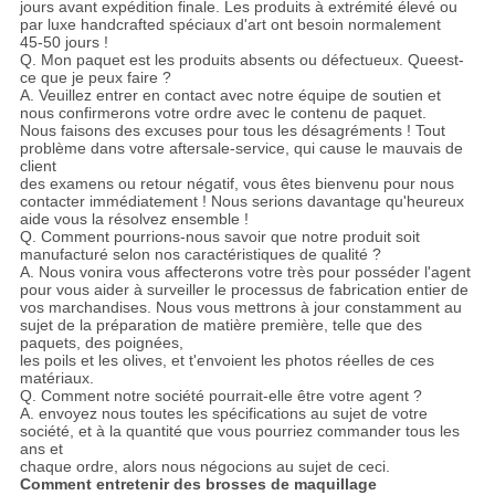
jours avant expédition finale. Les produits à extrémité élevé ou
par luxe handcrafted spéciaux d'art ont besoin normalement
45-50 jours !
Q. Mon paquet est les produits absents ou défectueux. Queest-
ce que je peux faire ?
A. Veuillez entrer en contact avec notre équipe de soutien et
nous confirmerons votre ordre avec le contenu de paquet.
Nous faisons des excuses pour tous les désagréments ! Tout
problème dans votre aftersale-service, qui cause le mauvais de
client
des examens ou retour négatif, vous êtes bienvenu pour nous
contacter immédiatement ! Nous serions davantage qu'heureux
aide vous la résolvez ensemble !
Q. Comment pourrions-nous savoir que notre produit soit
manufacturé selon nos caractéristiques de qualité ?
A. Nous vonira vous affecterons votre très pour posséder l'agent
pour vous aider à surveiller le processus de fabrication entier de
vos marchandises. Nous vous mettrons à jour constamment au
sujet de la préparation de matière première, telle que des
paquets, des poignées,
les poils et les olives, et t'envoient les photos réelles de ces
matériaux.
Q. Comment notre société pourrait-elle être votre agent ?
A. envoyez nous toutes les spécifications au sujet de votre
société, et à la quantité que vous pourriez commander tous les
ans et
chaque ordre, alors nous négocions au sujet de ceci.
Comment entretenir des brosses de maquillage