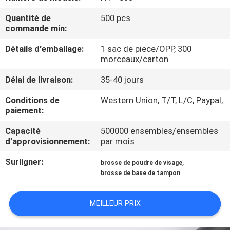
Quantité de
500 pcs
CONTRÔLE
commande min:
DE
Détails d'emballage:
1 sac de piece/OPP, 300
QUALITÉ
morceaux/carton
Délai de livraison:
35-40 jours
PLAN
Conditions de
Western Union, T/T, L/C, Paypal,
DU
paiement:
SITE
Capacité
500000 ensembles/ensembles
d'approvisionnement:
par mois
PRIVACY
Surligner:
,
brosse de poudre de visage
brosse de base de tampon
POLICY
MEILLEUR PRIX