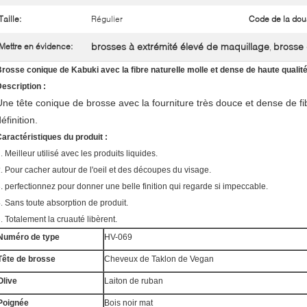
Taille:
Régulier
Code de la dou
brosses à extrémité élevé de maquillage
brosse
Mettre en évidence:
,
rosse conique de Kabuki avec la fibre naturelle molle et dense de haute qualit
escription :
Une tête conique de brosse avec la fourniture très douce et dense de fibr
éfinition.
aractéristiques du produit :
1.
Meilleur utilisé avec les produits liquides.
2.
Pour cacher autour de l'oeil et des découpes du visage.
. perfectionnez pour donner une belle finition qui regarde si impeccable.
4.
Sans toute absorption de produit.
5.
Totalement la cruauté libèrent.
Numéro de type
HV-069
Tête de brosse
Cheveux de Taklon de Vegan
Olive
Laiton de ruban
Poignée
Bois noir mat