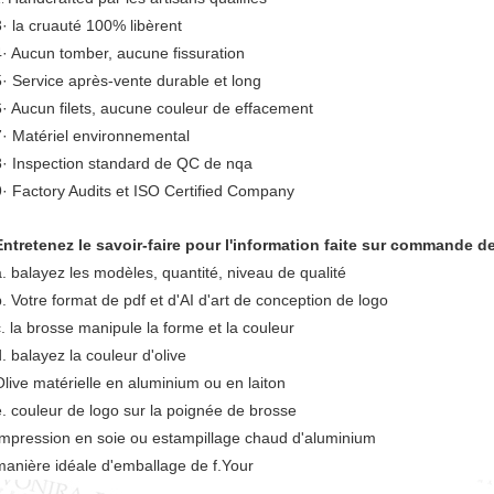
3· la cruauté 100% libèrent
4· Aucun tomber, aucune fissuration
5· Service après-vente durable et long
6· Aucun filets, aucune couleur de effacement
7· Matériel environnemental
8· Inspection standard de QC de nqa
9· Factory Audits et ISO Certified Company
Entretenez le savoir-faire pour l'information faite sur commande d
a. balayez les modèles, quantité, niveau de qualité
b. Votre format de pdf et d'AI d'art de conception de logo
c. la brosse manipule la forme et la couleur
d. balayez la couleur d'olive
Olive matérielle en aluminium ou en laiton
e. couleur de logo sur la poignée de brosse
Impression en soie ou estampillage chaud d'aluminium
manière idéale d'emballage de f.Your