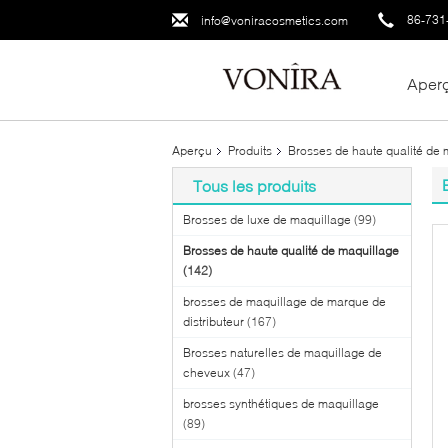
86-731
info@voniracosmetics.com
Aper
Aperçu
Produits
Brosses de haute qualité de 
Tous les produits
Brosses de luxe de maquillage
(99)
Brosses de haute qualité de maquillage
(142)
brosses de maquillage de marque de
distributeur
(167)
Brosses naturelles de maquillage de
cheveux
(47)
brosses synthétiques de maquillage
(89)