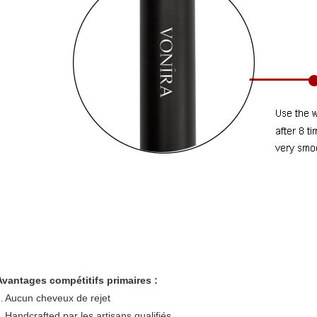
Avantages compétitifs primaires :
Aucun cheveux de rejet
1.
Handcrafted par les artisans qualifiés
2.