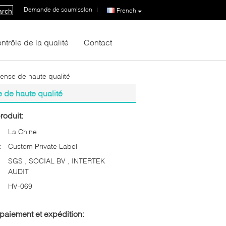
Demande de soumission
|
French
arch
ntrôle de la qualité
Contact
dense de haute qualité
e de haute qualité
roduit:
La Chine
:
Custom Private Label
SGS , SOCIAL BV , INTERTEK
AUDIT
HV-069
paiement et expédition: