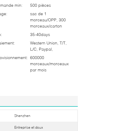
mmande min:
500 pièces
age:
sac de 1
morceau/OPP, 300
morceaux/carton
n:
35-40days
aiement:
Western Union, T/T,
L/C, Paypal,
ovisionnement:
600000
morceaux/morceaux
par mois
Shenzhen
Entreprise et doux