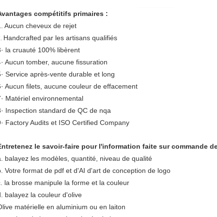
Avantages compétitifs primaires :
1. Aucun cheveux de rejet
Handcrafted par les artisans qualifiés
2.
3· la cruauté 100% libèrent
4· Aucun tomber, aucune fissuration
5· Service après-vente durable et long
6· Aucun filets, aucune couleur de effacement
7· Matériel environnemental
8· Inspection standard de QC de nqa
9· Factory Audits et ISO Certified Company
Entretenez le savoir-faire pour l'information faite sur commande d
a. balayez les modèles, quantité, niveau de qualité
b. Votre format de pdf et d'AI d'art de conception de logo
c. la brosse manipule la forme et la couleur
d. balayez la couleur d'olive
Olive matérielle en aluminium ou en laiton