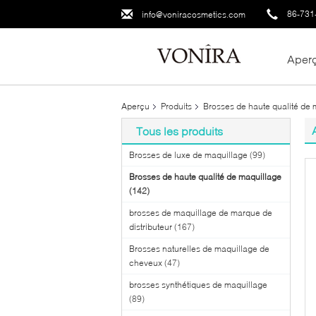
86-731
info@voniracosmetics.com
Aper
Aperçu
Produits
Brosses de haute qualité de 
Tous les produits
Brosses de luxe de maquillage
(99)
Brosses de haute qualité de maquillage
(142)
brosses de maquillage de marque de
distributeur
(167)
Brosses naturelles de maquillage de
cheveux
(47)
brosses synthétiques de maquillage
(89)