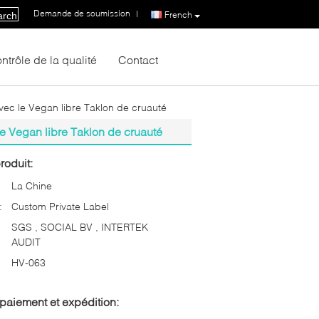
Demande de soumission
|
French
arch
ntrôle de la qualité
Contact
vec le Vegan libre Taklon de cruauté
le Vegan libre Taklon de cruauté
roduit:
La Chine
:
Custom Private Label
SGS , SOCIAL BV , INTERTEK
AUDIT
HV-063
paiement et expédition: