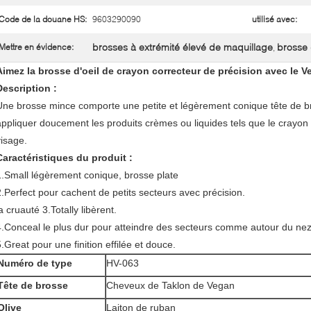
Code de la douane HS:
9603290090
utilisé avec:
brosses à extrémité élevé de maquillage
brosse
Mettre en évidence:
,
Aimez la brosse d'oeil de crayon correcteur de précision avec le V
Description :
Une brosse mince comporte une petite et légèrement conique tête de br
appliquer doucement les produits crèmes ou liquides tels que le crayon 
visage.
Caractéristiques du produit :
1.Small légèrement conique, brosse plate
2.Perfect pour cachent de petits secteurs avec précision.
a cruauté 3.Totally libèrent.
4.Conceal le plus dur pour atteindre des secteurs comme autour du nez 
5.Great pour une finition effilée et douce.
Numéro de type
HV-063
Tête de brosse
Cheveux de Taklon de Vegan
Olive
Laiton de ruban