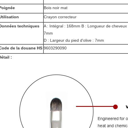
Poignée
Bois noir mat
Utilisation
Crayon correcteur
Données techniques
A : Intégral : 168mm B : Longueur de cheveux 
7mm
D : Largeur du pied d'olive : 7mm
Code de la douane HS
9603290090
étail :