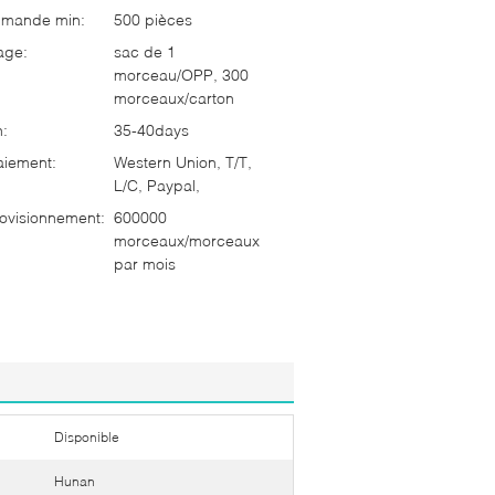
mmande min:
500 pièces
age:
sac de 1
morceau/OPP, 300
morceaux/carton
n:
35-40days
aiement:
Western Union, T/T,
L/C, Paypal,
ovisionnement:
600000
morceaux/morceaux
par mois
Disponible
Hunan