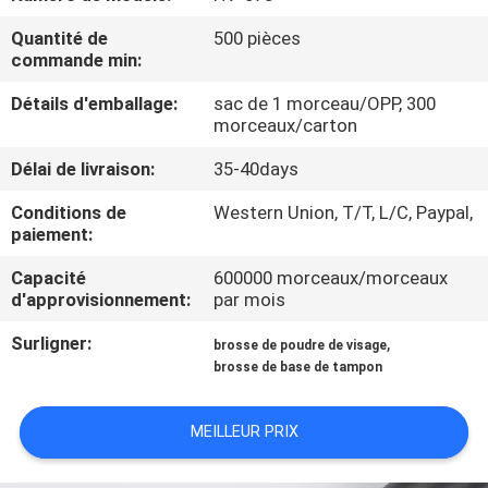
Quantité de
500 pièces
CONTRÔLE
commande min:
DE
Détails d'emballage:
sac de 1 morceau/OPP, 300
QUALITÉ
morceaux/carton
Délai de livraison:
35-40days
PLAN
Conditions de
Western Union, T/T, L/C, Paypal,
DU
paiement:
SITE
Capacité
600000 morceaux/morceaux
d'approvisionnement:
par mois
PRIVACY
Surligner:
,
brosse de poudre de visage
brosse de base de tampon
POLICY
MEILLEUR PRIX