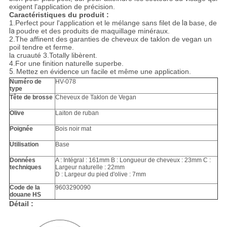
exigent l'application de précision.
Caractéristiques du produit :
1.Perfect
pour l'application et le mélange sans filet de
la
base, de
la
poudre et des produits de maquillage minéraux.
2.The affinent des garanties de cheveux de taklon de vegan un
poil tendre et ferme.
la cruauté 3.Totally libèrent.
4.For une finition naturelle superbe.
5.
Mettez en évidence un facile et même une application.
Numéro de
HV-078
type
Tête de brosse
Cheveux de Taklon de Vegan
Olive
Laiton de ruban
Poignée
Bois noir mat
Utilisation
Base
Données
A : Intégral : 161mm B : Longueur de cheveux : 23mm C :
techniques
Largeur naturelle : 22mm
D : Largeur du pied d'olive : 7mm
Code de la
9603290090
douane HS
Détail :