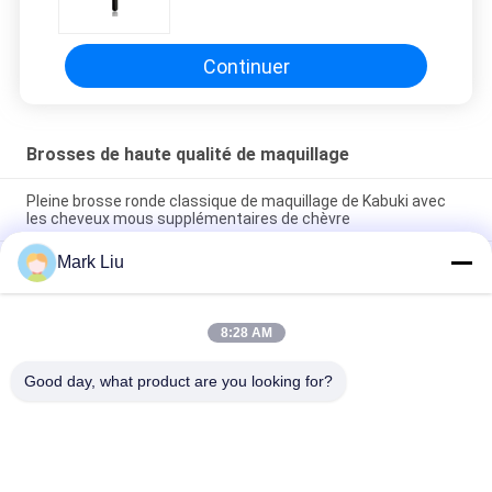
fibre naturelle de haute qualité de
couleur de duo
Continuer
Brosses de haute qualité de maquillage
Pleine brosse ronde classique de maquillage de Kabuki avec
les cheveux mous supplémentaires de chèvre
Mark Liu
Brosse de maquillage de cheveux de chèvre de fan de beauté
de Vonira grande/brosses à extrémité élevé de maquillage
poignée en bois
8:28 AM
Brosse pure de maquillage de joue de cheveux ultra mous de
chèvre avec la poignée en bois noire
Good day, what product are you looking for?
Catégories populaires
Tous
Brosses De Luxe De 
Brosses De Haute 