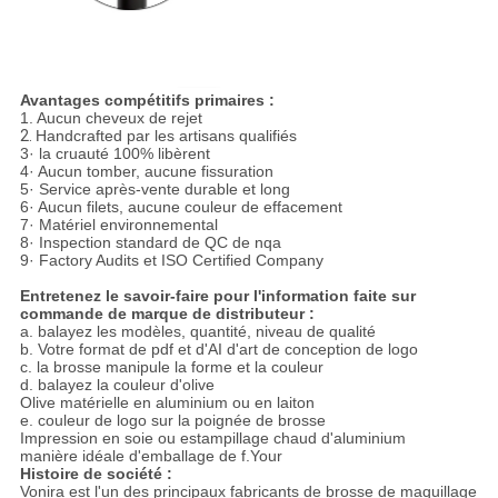
Avantages compétitifs primaires :
1.
Aucun cheveux de rejet
2.
Handcrafted par les artisans qualifiés
3· la cruauté 100% libèrent
4· Aucun tomber, aucune fissuration
5· Service après-vente durable et long
6· Aucun filets, aucune couleur de effacement
7· Matériel environnemental
8· Inspection standard de QC de nqa
9· Factory Audits et ISO Certified Company
Entretenez le savoir-faire pour l'information faite sur
commande de marque de distributeur :
a. balayez les modèles, quantité, niveau de qualité
b. Votre format de pdf et d'AI d'art de conception de logo
c. la brosse manipule la forme et la couleur
d. balayez la couleur d'olive
Olive matérielle en aluminium ou en laiton
e. couleur de logo sur la poignée de brosse
Impression en soie ou estampillage chaud d'aluminium
manière idéale d'emballage de f.Your
Histoire de société :
Vonira est l'un des principaux fabricants de brosse de maquillage