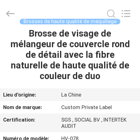
2026
Changsha
Chanmy
Cosmetics
Co.,
Brosses de haute qualité de maquillage
Ltd.
All
Brosse de visage de
MAISON
Rights
Reserved.
mélangeur de couvercle rond
PRODUITS
de détail avec la fibre
naturelle de haute qualité de
AU
couleur de duo
SUJET
DE
Lieu d'origine:
La Chine
NOUS
Nom de marque:
Custom Private Label
Certification:
SGS , SOCIAL BV , INTERTEK
VISITE
AUDIT
D'USINE
Numéro de modèle:
HV-078