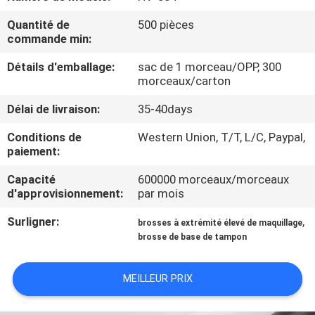
Quantité de
500 pièces
CONTRÔLE
commande min:
DE
Détails d'emballage:
sac de 1 morceau/OPP, 300
QUALITÉ
morceaux/carton
Délai de livraison:
35-40days
PLAN
Conditions de
Western Union, T/T, L/C, Paypal,
DU
paiement:
SITE
Capacité
600000 morceaux/morceaux
d'approvisionnement:
par mois
PRIVACY
Surligner:
,
brosses à extrémité élevé de maquillage
brosse de base de tampon
POLICY
MEILLEUR PRIX