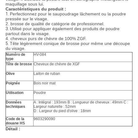
maquillage sous lui.
Caractéristiques du produit :
1.
Perfectionnez pour le saupoudrage lâchement ou la poudre
pressée sur le visage.
2.
brosse de qualité de catégorie de professionnel.
3.
Utilisé pour appliquer également des produits de poudre
partout dans le visage.
4.
cheveux purs de chèvre de 100% ZGF.
5.
Tête légèrement conique de brosse pour même une découpe
du visage.
Numéro de
HV-084
type
Tête de brosse
Cheveux de chèvre de XGF
Olive
Laiton de ruban
Poignée
Bois noir mat
Utilisation
Poudre
Données
A : Intégral : 193mm B : Longueur de cheveux : 49mm C :
techniques
Largeur naturelle : 52mm
D : Largeur du pied d'olive : 18mm
Code de la
9603290090
douane HS
Détail :