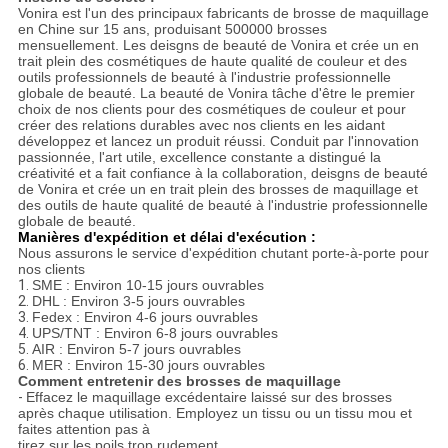
Vonira est l'un des principaux fabricants de brosse de maquillage
en Chine sur 15 ans, produisant 500000 brosses
mensuellement. Les deisgns de beauté de Vonira et crée un en
trait plein des cosmétiques de haute qualité de couleur et des
outils professionnels de beauté à l'industrie professionnelle
globale de beauté. La beauté de Vonira tâche d'être le premier
choix de nos clients pour des cosmétiques de couleur et pour
créer des relations durables avec nos clients en les aidant
développez et lancez un produit réussi. Conduit par l'innovation
passionnée, l'art utile, excellence constante a distingué la
créativité et a fait confiance à la collaboration, deisgns de beauté
de Vonira et crée un en trait plein des brosses de maquillage et
des outils de haute qualité de beauté à l'industrie professionnelle
globale de beauté.
Manières d'expédition et délai d'exécution :
Nous assurons le service d'expédition chutant porte-à-porte pour
nos clients
1.
SME : Environ 10-15 jours ouvrables
2.
DHL : Environ 3-5 jours ouvrables
3.
Fedex : Environ 4-6 jours ouvrables
4.
UPS/TNT : Environ 6-8 jours ouvrables
5.
AIR : Environ 5-7 jours ouvrables
6.
MER : Environ 15-30 jours ouvrables
Comment entretenir des brosses de maquillage
-
Effacez le maquillage excédentaire laissé sur des brosses
après chaque utilisation. Employez un tissu ou un tissu mou et
faites attention pas à
tirez sur les poils trop rudement.