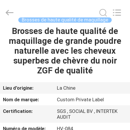
2026
Changsha
Chanmy
Cosmetics
Co.,
Brosses de haute qualité de maquillage
Ltd.
All
Brosses de haute qualité de
MAISON
Rights
Reserved.
maquillage de grande poudre
PRODUITS
naturelle avec les cheveux
superbes de chèvre du noir
AU
ZGF de qualité
SUJET
DE
Lieu d'origine:
La Chine
NOUS
Nom de marque:
Custom Private Label
Certification:
SGS , SOCIAL BV , INTERTEK
VISITE
AUDIT
D'USINE
Numéro de modèle:
HV-084