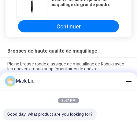
maquillage de grande poudre
naturelle avec les cheveux
superbes de chèvre du noir ZGF de
qualité
Continuer
Brosses de haute qualité de maquillage
Pleine brosse ronde classique de maquillage de Kabuki avec
les cheveux mous supplémentaires de chèvre
Mark Liu
Brosse de maquillage de cheveux de chèvre de fan de beauté
de Vonira grande/brosses à extrémité élevé de maquillage
poignée en bois
7:47 PM
Brosse pure de maquillage de joue de cheveux ultra mous de
chèvre avec la poignée en bois noire
Good day, what product are you looking for?
Catégories populaires
Tous