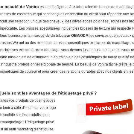
La beauté de Vonira
la
est un chef global à
fabrication de brosse de maquilla
rosses de cosmétique qui sont conçues en fonction du client pour répondre aux bes
nclut une sélection unique des cheveux, des olives et des poignées. Toutes nos bro
mpeccable. Les brosses spécialisées incluent les brosses de lecture qui respecte l
Nous fournissons
la marque de distributeur OEM/ODM
les services que spéciaux 
rushes.We ont eu des milliers de brosses cosmétiques existantes de maquillage, s
os brosses existantes de maquillage, vous devons juste nous dire lesquels vous 
otre mission est de distribuer un en trait plein des cosmétiques de haute qualité d
 l'industrie professionnelle globale de beauté. La beauté de Vonira tâche d'être le
osmétiques de couleur et pour créer des relations durables avec nos clients en les
Quels sont les avantages de l'étiquetage privé ?
aites vos produits de cosmétiques
e tenir à côté d'imprimer votre logo
e société sur les produits et de
'empaquetage ! L'étiquetage privé
st un outil marketing d'effet qui te