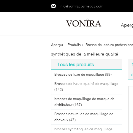
info@voniracosmetics.com
Aper
Aperçu
Produits
Brosse de lecture profession
synthétiques de la meilleure qualité
Tous les produits
Brosses de luxe de maquillage
(99)
Brosses de haute qualité de maquillage
(142)
brosses de maquillage de marque de
distributeur
(167)
Brosses naturelles de maquillage de
cheveux
(47)
brosses synthétiques de maquillage