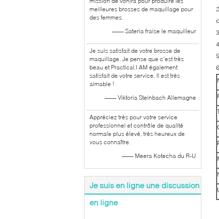
mission de vonira pour produire les
meilleures brosses de maquillage pour
des femmes.
c
—— Sateria fraise le maquilleur
Je suis satisfait de votre brosse de
maquillage. Je pense que c'est très
beau et Practical.I AM également
satisfait de votre service. Il est très
aimable !
—— Viktoria Steinbach Allemagne
Appréciez très pour votre service
professionnel et contrôle de qualité
normale plus élevé, très heureux de
vous connaître.
—— Meera Kotecha du R-U
Je suis en ligne une discussion
en ligne