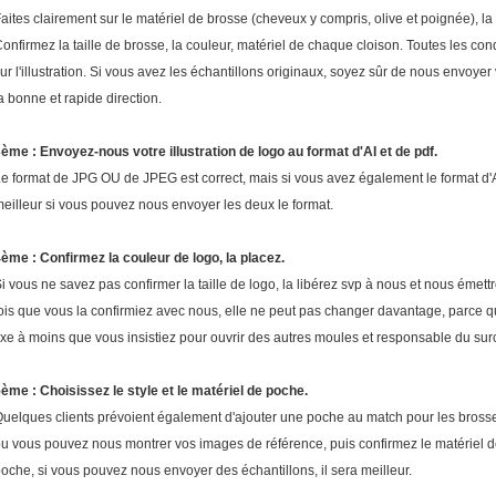
aites clairement sur le matériel de brosse (cheveux y compris, olive et poignée), la cou
onfirmez la taille de brosse, la couleur, matériel de chaque cloison. Toutes les co
ur l'illustration. Si vous avez les échantillons originaux, soyez sûr de nous envoyer
a bonne et rapide direction.
ème : Envoyez-nous votre illustration de logo au format d'AI et de pdf.
e format de JPG OU de JPEG est correct, mais si vous avez également le format d'AI,
eilleur si vous pouvez nous envoyer les deux le format.
ème : Confirmez la couleur de logo, la placez.
i vous ne savez pas confirmer la taille de logo, la libérez svp à nous et nous ém
ois que vous la confirmiez avec nous, elle ne peut pas changer davantage, parce qu
ixe à moins que vous insistiez pour ouvrir des autres moules et responsable du sur
ème : Choisissez le style et le matériel de poche.
uelques clients prévoient également d'ajouter une poche au match pour les brosses,
u vous pouvez nous montrer vos images de référence, puis confirmez le matériel d
oche, si vous pouvez nous envoyer des échantillons, il sera meilleur.