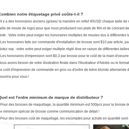
Combien notre étiquetage privé coûte-t-il ?
 Il y a des honoraires anciens (gravez la manière en refief 40USD chaque taille 
aille de moule de logo) pour que nous produisent vos plats de film et de colorant de
ote : Votre ordre peut exiger les honoraires multiples de moules dus à différentes 
 Les honoraires faits sur commande d'installation de brosse sont $10 par article,
otez svp : votre ordre peut exiger multiple réglé lève en raison de différentes tail
 Les honoraires d'impression sont $0,3 par brosse pour le coût de la main-d'oeuvr
ous avons besoin de votre illustration finale dans l'illustrateur d'Adobe ou le format
e coût d'impression de commande en gros ou d'ordre de bière blonde allemande dans
ouvrira pour vous !
Quel est l'ordre minimum de marque de distributeur ?
 Pour des brosses de maquillage, la quantité minimum est 500pcs pour la brosse de
e minimum spécial de brosse comme communication de détail !
 Pour des brosses coût de maquillage, les escomptes pour achats en quantité sont 