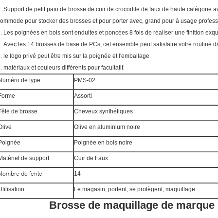
2.
Support de petit pain de brosse de cuir de crocodile de faux de haute catégorie a
ommode pour stocker des brosses et pour porter avec, grand pour à usage profess
3.
Les poignées en bois sont enduites et poncées 8 fois de réaliser une finition exq
4.
Avec les 14 brosses de base de PCs, cet ensemble peut satisfaire votre routine d
5.
.
le logo privé peut être mis sur la poignée et l'emballage
6.
.
matériaux et couleurs différents pour facultatif
Numéro de type
PMS-02
Forme
Assorti
Tête de brosse
Cheveux synthétiques
Olive
Olive en aluminium noire
Poignée
Poignée en bois noire
Matériel de support
Cuir de Faux
Nombre de fente
14
Utilisation
Le magasin, portent, se protègent, maquillage
Brosse de maquillage de marque d