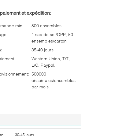
paiement et expédition:
mmande min:
500 ensembles
age:
1 sac de set/OPP, 50
ensembles/carton
n:
35-40 jours
aiement:
Western Union, T/T,
L/C, Paypal,
ovisionnement:
500000
ensembles/ensembles
par mois
on:
30-45 jours