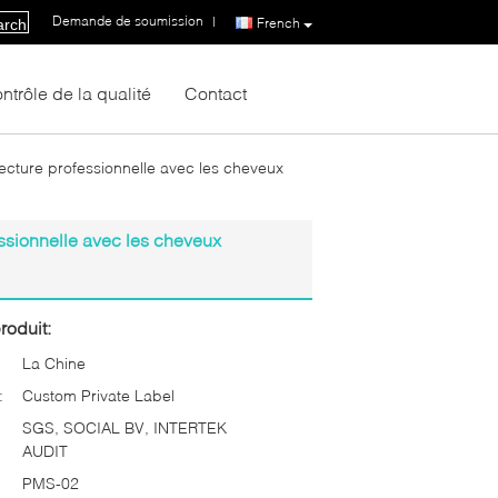
Demande de soumission
|
French
arch
ntrôle de la qualité
Contact
cture professionnelle avec les cheveux
ssionnelle avec les cheveux
roduit:
La Chine
:
Custom Private Label
SGS, SOCIAL BV, INTERTEK
AUDIT
PMS-02