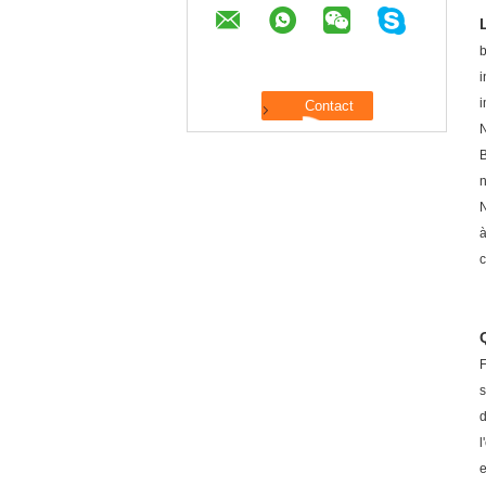
b
i
i
B
n
N
à
c
F
s
d
l
e