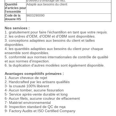
d'oeil/ect d'ombrage de nez.
Quantité
Adapté aux besoins du client
d'articles pour
l'ensemble
Code de la
9603290090
douane HS
Nos services :
1. gratuitement pour faire l'échantillon en tant que votre requis.
2. les ordres d'OEM, d'ODM et d'OBM sont disponibles.
3. conceptions adaptées aux besoins du client et tailles
disponibles.
4. les quantités adaptées aux besoins du client pour chaque
ensemble sont disponibles.
5. conformité aux normes internationales de contrôle de qualité
et aux normes d'inspection.
6. la duplication d'autres modèles sont également disponible.
Avantages compétitifs primaires :
1. Aucun cheveux de rejet
2. Handcrafted par les artisans qualifiés
3· la cruauté 100% libèrent
4· Aucun tomber, aucune fissuration
5· Service après-vente durable et long
6· Aucun filets, aucune couleur de effacement
7· Matériel environnemental
8· Inspection standard de QC de nqa
9· Factory Audits et ISO Certified Company