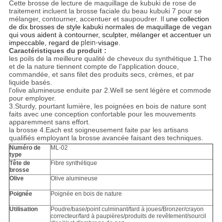
Cette brosse de lecture de maquillage de kubuki de rose de
traitement incluent la brosse faciale du beau kubuki 7 pour se
mélanger, contourner, accentuer et saupoudrer. Il
une collection
de dix brosses de style kabuki normales de maquillage de vegan
qui vous aident à contourner, sculpter, mélanger et accentuer un
impeccable, regard de
plein-
visage.
Caractéristiques du produit :
les poils de la meilleure qualité de cheveux du synthétique 1.The
et de la nature tiennent compte de l'application douce,
commandée, et sans filet des produits secs, crèmes, et par
liquide basés.
l'olive alumineuse enduite par 2.Well se sent légère et commode
pour employer.
3.Sturdy, pourtant lumière, les poignées en bois de nature sont
faits avec une conception confortable pour les mouvements
apparemment sans effort.
la brosse 4.Each est soigneusement faite par les artisans
qualifiés employant la brosse avancée faisant des techniques.
Numéro de
ML-02
type
Tête de
Fibre synthétique
brosse
Olive
Olive alumineuse
Poignée
Poignée en bois de nature
Utilisation
Poudre/base/point culminant/fard à joues/Bronzer/crayon
correcteur/fard à paupières/produits de revêtement/sourcil