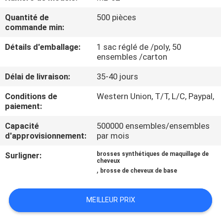
Quantité de
500 pièces
CONTRÔLE
commande min:
DE
Détails d'emballage:
1 sac réglé de /poly, 50
QUALITÉ
ensembles /carton
Délai de livraison:
35-40 jours
PLAN
Conditions de
Western Union, T/T, L/C, Paypal,
DU
paiement:
SITE
Capacité
500000 ensembles/ensembles
d'approvisionnement:
par mois
PRIVACY
Surligner:
brosses synthétiques de maquillage de
cheveux
POLICY
,
brosse de cheveux de base
MEILLEUR PRIX