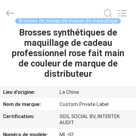
2026
Changsha
Chanmy
Cosmetics
Co.,
Brosses de niveau de masse de maquillage
Ltd.
All
Brosses synthétiques de
MAISON
Rights
Reserved.
maquillage de cadeau
PRODUITS
professionnel rose fait main
de couleur de marque de
AU
distributeur
SUJET
DE
Lieu d'origine:
La Chine
NOUS
Nom de marque:
Custom Private Label
Certification:
SGS, SOCIAL BV, INTERTEK
VISITE
AUDIT
D'USINE
Numéro de modèle:
ML-02