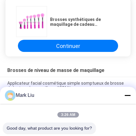
Brosses synthétiques de
maquillage de cadeau
professionnel rose fait main de
couleur de marque de distributeur
Continuer
Brosses de niveau de masse de maquillage
Applicateur facial cosmétique simple somptueux de brosse
de lecture de maquillage d'ODM bon
Mark Liu
Brosses de niveau de masse américaines attrayantes de
maquillage, kit cosmétique classique de brosse
3:26 AM
Le maquillage essentiel brillant magnifique balaye les outils
faciaux lumineux conçoivent en fonction du client
Good day, what product are you looking for?