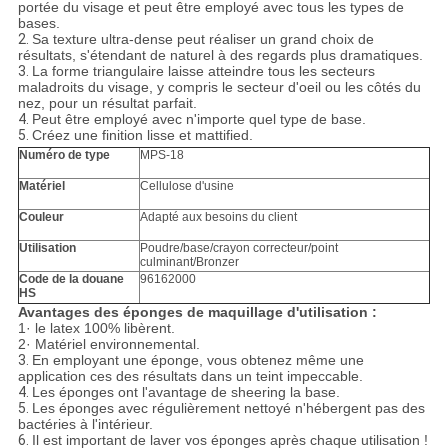
portée du visage et peut être employé avec tous les types de
bases.
2.
Sa texture ultra-dense peut réaliser un grand choix de
résultats, s'étendant de naturel à des regards plus dramatiques.
3.
La forme triangulaire laisse atteindre tous les secteurs
maladroits du visage, y compris le secteur d'oeil ou les côtés du
nez, pour un résultat parfait.
4.
Peut être employé avec n'importe quel type de base.
5.
Créez une finition lisse et mattified.
Numéro de type
MPS-18
Matériel
Cellulose d'usine
Couleur
Adapté aux besoins du client
Utilisation
Poudre/base/crayon correcteur/point
culminant/Bronzer
Code de la douane
96162000
HS
Avantages des éponges de maquillage d'utilisation :
1· le latex 100% libèrent.
2· Matériel environnemental.
3.
En employant une éponge, vous obtenez même une
application ces des résultats dans un teint impeccable.
4.
Les éponges ont l'avantage de sheering la base.
5.
Les éponges avec régulièrement nettoyé n'hébergent pas des
bactéries à l'intérieur.
6.
Il est important de laver vos éponges après chaque utilisation !