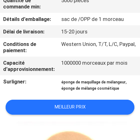
Quantité de
5000 pièces
commande min:
CONTRÔLE
Détails d'emballage:
sac de /OPP de 1 morceau
DE
Délai de livraison:
15-20 jours
QUALITÉ
Conditions de
Western Union, T/T, L/C, Paypal,
paiement:
PLAN
Capacité
1000000 morceaux par mois
DU
d'approvisionnement:
SITE
Surligner:
,
éponge de maquillage de mélangeur
éponge de mélange cosmétique
PRIVACY
POLICY
MEILLEUR PRIX