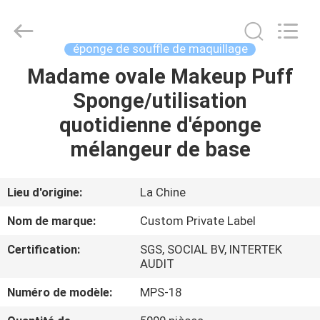
2026
Changsha
Chanmy
Cosmetics
Co.,
éponge de souffle de maquillage
Ltd.
All
Madame ovale Makeup Puff
MAISON
Rights
Reserved.
Sponge/utilisation
PRODUITS
quotidienne d'éponge
mélangeur de base
AU
SUJET
Lieu d'origine:
La Chine
DE
Nom de marque:
Custom Private Label
NOUS
Certification:
SGS, SOCIAL BV, INTERTEK
AUDIT
VISITE
Numéro de modèle:
MPS-18
D'USINE