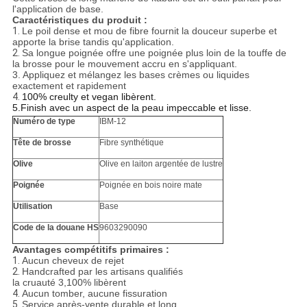
l'application de base.
Caractéristiques du produit :
1.
Le poil dense et mou de fibre fournit la douceur superbe et
apporte la brise tandis qu'application.
2.
Sa longue poignée offre une poignée plus loin de la touffe de
la brosse pour le mouvement accru en s'appliquant.
3
. Appliquez et mélangez les bases crèmes ou liquides
exactement et rapidement
4.
100% creulty et vegan libèrent.
5.Finish avec un aspect de la peau impeccable et lisse.
Numéro de type
IBM-12
Tête de brosse
Fibre synthétique
Olive
Olive en laiton argentée de lustre
Poignée
Poignée en bois noire mate
Utilisation
Base
Code de la douane HS
9603290090
Avantages compétitifs primaires :
1.
Aucun cheveux de rejet
2.
Handcrafted par les artisans qualifiés
la cruauté 3,100% libèrent
4.
Aucun tomber, aucune fissuration
5.
Service après-vente durable et long