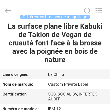
2026
Changsha
Chanmy
Cosmetics
Co.,
Différentes brosses de maquillage
Ltd.
All
La surface plane libre Kabuki
MAISON
Rights
Reserved.
de Taklon de Vegan de
PRODUITS
cruauté font face à la brosse
avec la poignée en bois de
AU
nature
SUJET
DE
Lieu d'origine:
La Chine
NOUS
Nom de marque:
Custom Private Label
Certification:
SGS, SOCIAL BV, INTERTEK
VISITE
AUDIT
D'USINE
Numéro de modèle:
IBM-12