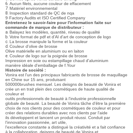
6.
Aucun filets, aucune couleur de effacement
7.
Matériel environnemental
8.
Inspection standard de QC de nqa
9·Factory Audits et ISO Certified Company
Entretenez le savoir-faire pour l'information faite sur
commande de marque de distributeur :
a.
Balayez les modèles, quantité, niveau de qualité
b.
Votre format de pdf et d'AI d'art de conception de logo
c.
La brosse manipule la forme et la couleur
d.
Couleur d'olive de brosse
Olive matérielle en aluminium ou en laiton
e.
Couleur de logo sur la poignée de brosse
Impression en soie ou estampillage chaud d'aluminium
manière idéale d'emballage de f.Your
Histoire de société :
Vonira est l'un des principaux fabricants de brosse de maquillage
en Chine sur 15 ans, produisant
500000brushes mensuel. Les deisgns de beauté de Vonira et
crée un en trait plein des cosmétiques de haute qualité de
couleur et
outils professionnels de beauté à l'industrie professionnelle
globale de beauté. La beauté de Vonira tâche d'être la première
choix de nos clients pour des cosmétiques de couleur et pour
créer des relations durables avec nos clients par l'aide
ils développent et lancent un produit réussi. Conduit par
l'innovation passionnée, art utile,
l'excellence constante a distingué la créativité et a fait confiance
à la collaboration, deisgns de beauté de Vonira et