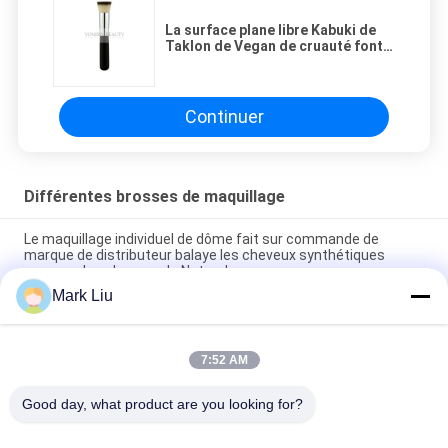
La surface plane libre Kabuki de
Taklon de Vegan de cruauté font
face à la brosse avec la poignée
en bois de nature
Continuer
Différentes brosses de maquillage
Le maquillage individuel de dôme fait sur commande de
marque de distributeur balaye les cheveux synthétiques
mous ou les cheveux de Natrual
Mark Liu
XGF Pinceaux de Maquillage Individuels Brosse Kabuki Visage
Conique en Poils de Chèvre avec Manche en Ebène Nature
7:52 AM
Le petit maquillage individuel plat de brosses/tampon de
maquillage balaye trois tons doux et fibres flexibles
Good day, what product are you looking for?
Catégories populaires
Tous