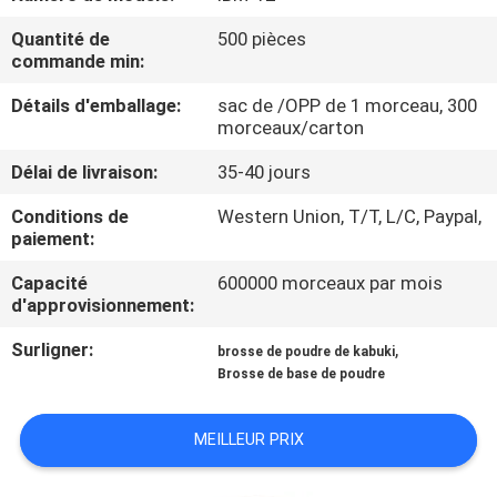
Quantité de
500 pièces
CONTRÔLE
commande min:
DE
Détails d'emballage:
sac de /OPP de 1 morceau, 300
QUALITÉ
morceaux/carton
Délai de livraison:
35-40 jours
PLAN
Conditions de
Western Union, T/T, L/C, Paypal,
DU
paiement:
SITE
Capacité
600000 morceaux par mois
d'approvisionnement:
PRIVACY
Surligner:
,
brosse de poudre de kabuki
Brosse de base de poudre
POLICY
MEILLEUR PRIX