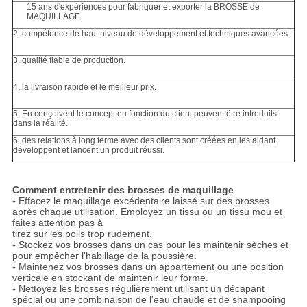
15 ans d'expériences pour fabriquer et exporter la BROSSE de
MAQUILLAGE.
2. compétence de haut niveau de développement et techniques avancées.
3. qualité fiable de production.
4. la livraison rapide et le meilleur prix.
5. En conçoivent le concept en fonction du client peuvent être introduits
dans la réalité.
6. des relations à long terme avec des clients sont créées en les aidant
développent et lancent un produit réussi.
Comment entretenir des brosses de maquillage
- Effacez le maquillage excédentaire laissé sur des brosses
après chaque utilisation. Employez un tissu ou un tissu mou et
faites attention pas à
tirez sur les poils trop rudement.
- Stockez vos brosses dans un cas pour les maintenir sèches et
pour empêcher l'habillage de la poussière.
- Maintenez vos brosses dans un appartement ou une position
verticale en stockant de maintenir leur forme.
- Nettoyez les brosses régulièrement utilisant un décapant
spécial ou une combinaison de l'eau chaude et de shampooing