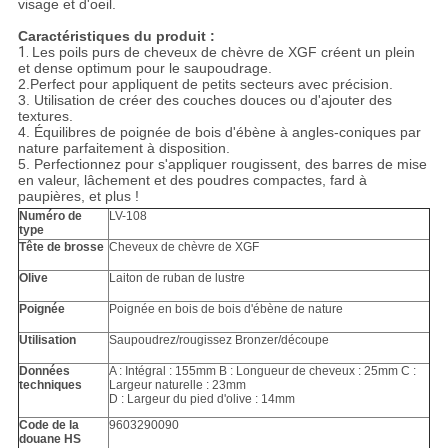
visage et
d'oeil.
Caractéristiques du produit :
1.
Les poils purs de cheveux de chèvre de XGF créent un plein
et dense optimum pour le saupoudrage.
2.Perfect pour appliquent de petits secteurs avec précision.
3.
Utilisation de créer des couches douces ou d'ajouter des
textures.
4.
Équilibres de poignée de bois d'ébène à angles-coniques par
nature parfaitement à disposition.
5.
Perfectionnez
pour s'appliquer rougissent, des barres de mise
en valeur, lâchement et des poudres compactes, fard à
paupières, et plus !
Numéro de
LV-108
type
Tête de brosse
Cheveux de chèvre de XGF
Olive
Laiton de ruban de lustre
Poignée
Poignée en bois de bois d'ébène de nature
Utilisation
Saupoudrez/rougissez Bronzer/découpe
Données
A : Intégral : 155mm B : Longueur de cheveux : 25mm C :
techniques
Largeur naturelle : 23mm
D : Largeur du pied d'olive : 14mm
Code de la
9603290090
douane HS