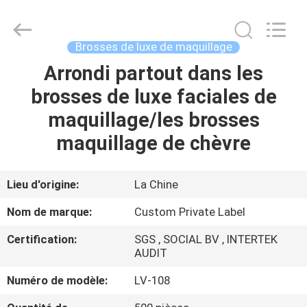
2026
Changsha
Chanmy
Cosmetics
Co.,
Brosses de luxe de maquillage
Ltd.
All
Arrondi partout dans les
MAISON
Rights
Reserved.
brosses de luxe faciales de
PRODUITS
maquillage/les brosses
maquillage de chèvre
AU
SUJET
Lieu d'origine:
La Chine
DE
Nom de marque:
Custom Private Label
NOUS
Certification:
SGS , SOCIAL BV , INTERTEK
AUDIT
VISITE
Numéro de modèle:
LV-108
D'USINE