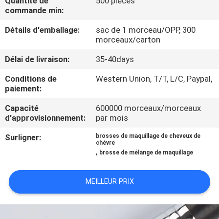
Quantité de
500 pièces
commande min:
CONTRÔLE
Détails d'emballage:
sac de 1 morceau/OPP, 300
DE
morceaux/carton
QUALITÉ
Délai de livraison:
35-40days
Conditions de
Western Union, T/T, L/C, Paypal,
PLAN
paiement:
DU
Capacité
600000 morceaux/morceaux
d'approvisionnement:
par mois
SITE
Surligner:
brosses de maquillage de cheveux de
chèvre
PRIVACY
,
brosse de mélange de maquillage
POLICY
MEILLEUR PRIX