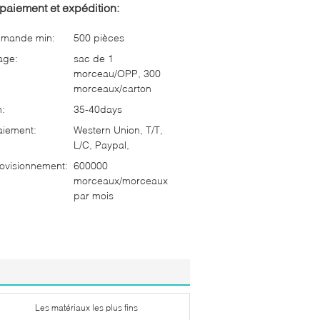
paiement et expédition:
mmande min:
500 pièces
age:
sac de 1
morceau/OPP, 300
morceaux/carton
n:
35-40days
aiement:
Western Union, T/T,
L/C, Paypal,
ovisionnement:
600000
morceaux/morceaux
par mois
Les matériaux les plus fins