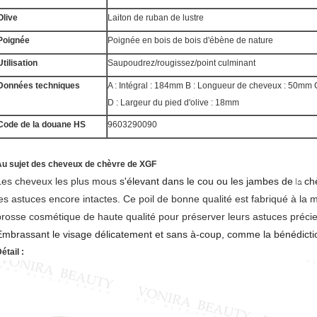
Olive
Laiton de ruban de lustre
Poignée
Poignée en bois de bois d'ébène de nature
Utilisation
Saupoudrez/rougissez/point culminant
Données techniques
A : Intégral : 184mm B : Longueur de cheveux : 50mm 
D : Largeur du pied d'olive : 18mm
Code de la douane HS
9603290090
Au sujet des cheveux de chèvre de XGF
Les cheveux les plus mous
s'élevant dans le cou ou les jambes de
ch
la
les astuces encore intactes. Ce poil de bonne qualité est fabriqué à la
brosse cosmétique de haute qualité pour préserver leurs astuces préci
Embrassant le visage délicatement et sans à-coup, comme la bénédictio
étail :