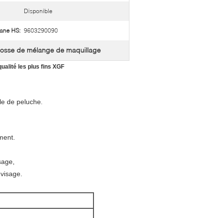
Disponible
ane HS:
9603290090
rosse de mélange de maquillage
alité les plus fins XGF
le de peluche
.
ment.
sage,
 visage.