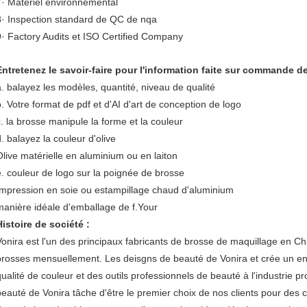
7· Matériel environnemental
8· Inspection standard de QC de nqa
9· Factory Audits et ISO Certified Company
Entretenez le savoir-faire pour l'information faite sur commande d
a. balayez les modèles, quantité, niveau de qualité
b. Votre format de pdf et d'AI d'art de conception de logo
c. la brosse manipule la forme et la couleur
d. balayez la couleur d'olive
Olive matérielle en aluminium ou en laiton
e. couleur de logo sur la poignée de brosse
Impression en soie ou estampillage chaud d'aluminium
manière idéale d'emballage de f.Your
Histoire de société :
Vonira est l'un des principaux fabricants de brosse de maquillage en C
brosses mensuellement. Les deisgns de beauté de Vonira et crée un en 
qualité de couleur et des outils professionnels de beauté à l'industrie p
beauté de Vonira tâche d'être le premier choix de nos clients pour des 