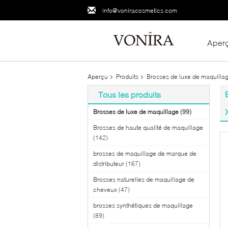
info@voniracosmetics.com
Aper
Aperçu
Produits
Brosses de luxe de maquilla
Tous les produits
Brosses de luxe de maquillage
(99)
Brosses de haute qualité de maquillage
(142)
brosses de maquillage de marque de
distributeur
(167)
Brosses naturelles de maquillage de
cheveux
(47)
brosses synthétiques de maquillage
(89)