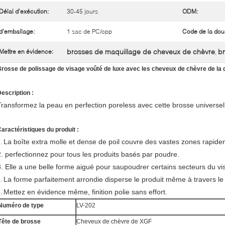
Délai d'exécution:
30-45 jours
ODM:
d'emballage:
1 sac de PC/opp
Code de la dou
brosses de maquillage de cheveux de chèvre
b
Mettre en évidence:
,
rosse de polissage de visage voûté de luxe avec les cheveux de chèvre de la qu
escription :
Transformez la peau en perfection poreless avec cette brosse universel
aractéristiques du produit :
La boîte extra molle et dense de poil couvre des vastes zones rapide
1.
2. perfectionnez pour tous les produits basés par poudre.
3. Elle a une belle forme aiguë pour saupoudrer certains secteurs du vi
La forme parfaitement arrondie disperse le produit même à travers le
4.
Mettez en évidence même, finition polie sans effort.
5.
Numéro de type
LV-202
Tête de brosse
Cheveux de chèvre de XGF