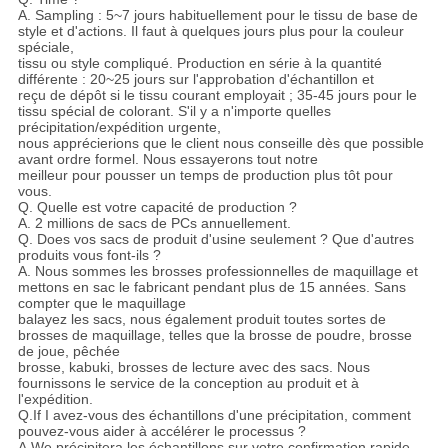
A. Sampling : 5~7 jours habituellement pour le tissu de base de
style et d'actions. Il faut à quelques jours plus pour la couleur
spéciale,
tissu ou style compliqué. Production en série à la quantité
différente : 20~25 jours sur l'approbation d'échantillon et
reçu de dépôt si le tissu courant employait ; 35-45 jours pour le
tissu spécial de colorant. S'il y a n'importe quelles
précipitation/expédition urgente,
nous apprécierions que le client nous conseille dès que possible
avant ordre formel. Nous essayerons tout notre
meilleur pour pousser un temps de production plus tôt pour
vous.
Q. Quelle est votre capacité de production ?
A. 2 millions de sacs de PCs annuellement.
Q. Does vos sacs de produit d'usine seulement ? Que d'autres
produits vous font-ils ?
A. Nous sommes les brosses professionnelles de maquillage et
mettons en sac le fabricant pendant plus de 15 années. Sans
compter que le maquillage
balayez les sacs, nous également produit toutes sortes de
brosses de maquillage, telles que la brosse de poudre, brosse
de joue, pêchée
brosse, kabuki, brosses de lecture avec des sacs. Nous
fournissons le service de la conception au produit et à
l'expédition.
Q.If I avez-vous des échantillons d'une précipitation, comment
pouvez-vous aider à accélérer le processus ?
A.We précipitera les échantillons sur votre confirmation rapide