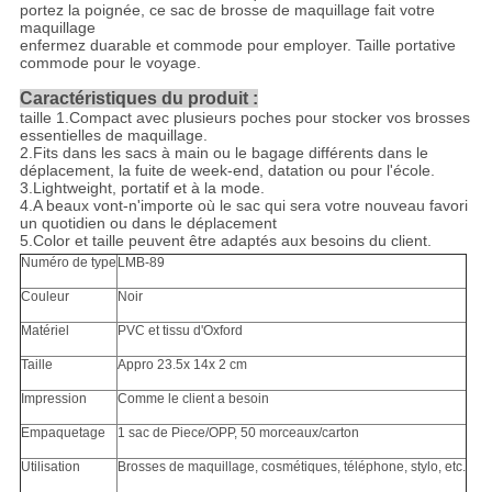
portez la poignée, ce sac de brosse de maquillage fait votre
maquillage
enfermez duarable et commode pour employer. Taille portative
commode pour le voyage.
Caractéristiques du produit :
taille 1.Compact avec plusieurs poches pour stocker vos brosses
essentielles de maquillage.
2.Fits dans les sacs à main ou le bagage différents dans le
déplacement, la fuite de week-end, datation ou pour l'école.
3.Lightweight, portatif et à la mode.
4.A beaux vont-n'importe où le sac qui sera votre nouveau favori
un quotidien ou dans le déplacement
5.Color et taille peuvent être adaptés aux besoins du client.
Numéro de type
LMB-89
Couleur
Noir
Matériel
PVC et tissu d'Oxford
Taille
Appro 23.5x 14x 2 cm
Impression
Comme le client a besoin
Empaquetage
1 sac de Piece/OPP, 50 morceaux/carton
Utilisation
Brosses de maquillage, cosmétiques, téléphone, stylo, etc.