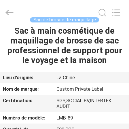
2026
Changsha
Chanmy
Cosmetics
Co.,
Sac de brosse de maquillage
Ltd.
All
Sac à main cosmétique de
MAISON
Rights
Reserved.
maquillage de brosse de sac
PRODUITS
professionnel de support pour
le voyage et la maison
AU
SUJET
Lieu d'origine:
La Chine
DE
Nom de marque:
Custom Private Label
NOUS
Certification:
SGS,SOCIAL BV,INTERTEK
AUDIT
VISITE
Numéro de modèle:
LMB-89
D'USINE