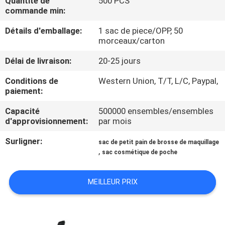
Quantité de
500 PCS
commande min:
CONTRÔLE
Détails d'emballage:
1 sac de piece/OPP, 50
DE
morceaux/carton
QUALITÉ
Délai de livraison:
20-25 jours
Conditions de
Western Union, T/T, L/C, Paypal,
PLAN
paiement:
DU
Capacité
500000 ensembles/ensembles
d'approvisionnement:
par mois
SITE
Surligner:
sac de petit pain de brosse de maquillage
,
sac cosmétique de poche
PRIVACY
POLICY
MEILLEUR PRIX