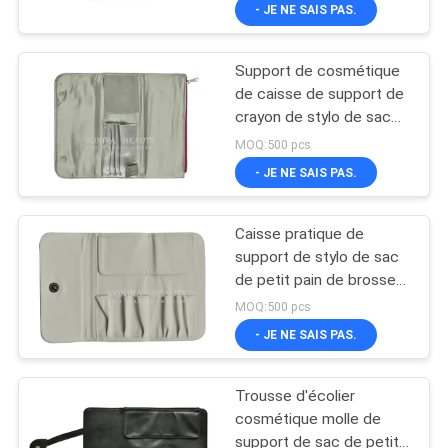
pain de brosses de
- JE NE SAIS PAS.
maquillage de Faux
CONTRÔLE
Support de cosmétique
DE
de caisse de support de
QUALITÉ
crayon de stylo de sac
de petit pain de brosse
MOQ:500 pcs
de maquillage de bourse
PLAN
- JE NE SAIS PAS.
de femmes de mode
DU
Caisse pratique de
SITE
support de stylo de sac
de petit pain de brosse
de maquillage de bourse
PRIVACY
MOQ:500 pcs
d'embrayage de femmes
- JE NE SAIS PAS.
POLICY
de mode
Trousse d'écolier
cosmétique molle de
support de sac de petit