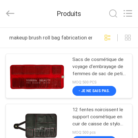
2026
Changsha
Chanmy
Produits
Cosmetics
Co.,
Ltd.
All
MAISON
Rights
Reserved.
makeup brush roll bag fabrication en ligne
PRODUITS
Sacs de cosmétique de
voyage d'embrayage de
AU
femmes de sac de petit
SUJET
pain de brosse de
MOQ:500 PCS
maquillage de cuir de
DE
- JE NE SAIS PAS.
texture de serpent
NOUS
12 fentes noircissent le
support cosmétique en
VISITE
cuir de caisse de stylo
de poche de sac de petit
D'USINE
MOQ:500 pcs