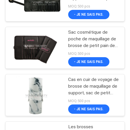
pain de brosse de
MOQ:500 pcs
maquillage de noir de
- JE NE SAIS PAS.
mode de fentes du cuir
13 de Faux
Sac cosmétique de
poche de maquillage de
brosse de petit pain de
sac de crayon de caisse
MOQ:500 pcs
en cuir populaire de
- JE NE SAIS PAS.
support
Cas en cuir de voyage de
brosse de maquillage de
support, sac de petit
pain de brosse de
MOQ:500 pcs
maquillage
- JE NE SAIS PAS.
Les brosses