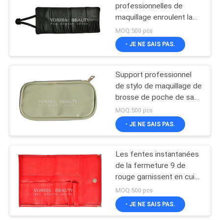
professionnelles de
maquillage enroulent la
poche pour des tailles
MOQ:500 pcs
cosmétiques de l'outil 2
- JE NE SAIS PAS.
de voyage et de support
d'utilisation de maison
Support professionnel
de stylo de maquillage de
brosse de poche de sac
d'outil de cas
MOQ:500 pcs
cosmétique portatif de
- JE NE SAIS PAS.
stockage
Les fentes instantanées
de la fermeture 9 de
rouge garnissent en cuir
le sac d'outillage de
MOQ:500 pcs
cosmétiques de beauté
- JE NE SAIS PAS.
de petit pain de brosse