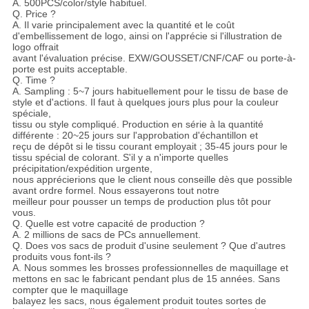
A. 500PCS/color/style habituel.
Q. Price ?
A. Il varie principalement avec la quantité et le coût
d'embellissement de logo, ainsi on l'apprécie si l'illustration de
logo offrait
avant l'évaluation précise. EXW/GOUSSET/CNF/CAF ou porte-à-
porte est puits acceptable.
Q. Time ?
A. Sampling : 5~7 jours habituellement pour le tissu de base de
style et d'actions. Il faut à quelques jours plus pour la couleur
spéciale,
tissu ou style compliqué. Production en série à la quantité
différente : 20~25 jours sur l'approbation d'échantillon et
reçu de dépôt si le tissu courant employait ; 35-45 jours pour le
tissu spécial de colorant. S'il y a n'importe quelles
précipitation/expédition urgente,
nous apprécierions que le client nous conseille dès que possible
avant ordre formel. Nous essayerons tout notre
meilleur pour pousser un temps de production plus tôt pour
vous.
Q. Quelle est votre capacité de production ?
A. 2 millions de sacs de PCs annuellement.
Q. Does vos sacs de produit d'usine seulement ? Que d'autres
produits vous font-ils ?
A. Nous sommes les brosses professionnelles de maquillage et
mettons en sac le fabricant pendant plus de 15 années. Sans
compter que le maquillage
balayez les sacs, nous également produit toutes sortes de