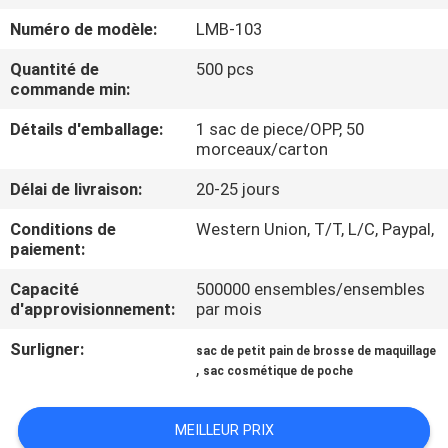
Numéro de modèle:
LMB-103
CONTRÔLE
Quantité de
500 pcs
DE
commande min:
QUALITÉ
Détails d'emballage:
1 sac de piece/OPP, 50
morceaux/carton
PLAN
Délai de livraison:
20-25 jours
DU
Conditions de
Western Union, T/T, L/C, Paypal,
SITE
paiement:
Capacité
500000 ensembles/ensembles
PRIVACY
d'approvisionnement:
par mois
POLICY
Surligner:
sac de petit pain de brosse de maquillage
,
sac cosmétique de poche
MEILLEUR PRIX