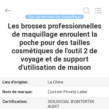
2026
Changsha
Chanmy
Cosmetics
Co.,
Sac de brosse de maquillage
Ltd.
All
Les brosses professionnelles
MAISON
Rights
Reserved.
de maquillage enroulent la
PRODUITS
poche pour des tailles
cosmétiques de l'outil 2 de
AU
voyage et de support
SUJET
d'utilisation de maison
DE
NOUS
Lieu d'origine:
La Chine
Nom de marque:
Custom Private Label
VISITE
Certification:
SGS,SOCIAL BV,INTERTEK
D'USINE
AUDIT