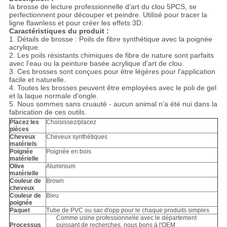
la brosse de lecture professionnelle d'art du clou 5PCS, se
perfectionnent pour découper et peindre. Utilisé pour tracer la
ligne flawnless et pour créer les effets 3D.
Caractéristiques du produit :
1. Détails de brosse : Poils de fibre synthétique avec la poignée
acrylique.
2. Les poils résistants chimiques de fibre de nature sont parfaits
avec l'eau ou la peinture basée acrylique d'art de clou.
3. Ces brosses sont conçues pour être légères pour l'application
facile et naturelle.
4. Toutes les brosses peuvent être employées avec le poli de gel
et la laque normale d'ongle.
5. Nous sommes sans cruauté - aucun animal n'a été nui dans la
fabrication de ces outils.
Placez les
Choisissez/placez
pièces
Cheveux
Cheveux synthétiques
matériels
Poignée
Poignée en bois
matérielle
Olive
Aluminium
matérielle
Couleur de
Brown
cheveux
Couleur de
Bleu
poignée
Paquet
Tube de PVC ou sac d'opp pour le chaque produits simples
Comme usine professionnelle avec le département
Processus
puissant de recherches, nous bons à l'OEM