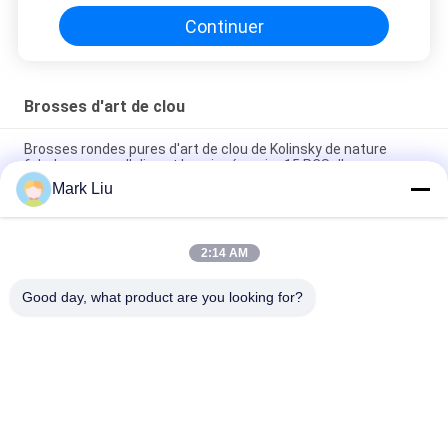
Continuer
Brosses d'art de clou
Brosses rondes pures d'art de clou de Kolinsky de nature
fabuleuse avec l'olive et la poignée noire 15 PCS d'or
Mark Liu
brosse de lecture de peinture d'art du clou 3D avec l'olive d'or
et la poignée en bois
2:14 AM
Le clou de Kolinsky dirigé par édition de salon balaye le pinceau
acrylique de poignée/de clou coloré
Good day, what product are you looking for?
Catégories populaires
Tous
Brosses De Luxe De 
Brosses De Haute 
Maquillage
Qualité De 
Maquillage