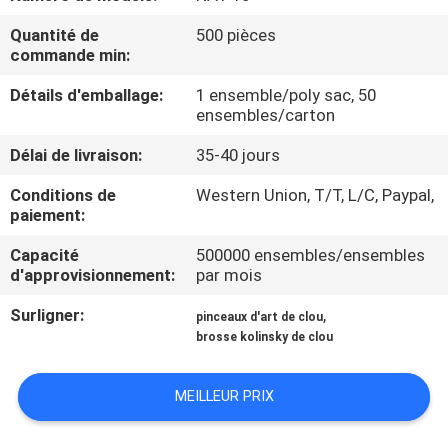
Quantité de
500 pièces
CONTRÔLE
commande min:
DE
Détails d'emballage:
1 ensemble/poly sac, 50
QUALITÉ
ensembles/carton
Délai de livraison:
35-40 jours
PLAN
Conditions de
Western Union, T/T, L/C, Paypal,
DU
paiement:
SITE
Capacité
500000 ensembles/ensembles
d'approvisionnement:
par mois
PRIVACY
Surligner:
,
pinceaux d'art de clou
brosse kolinsky de clou
POLICY
MEILLEUR PRIX