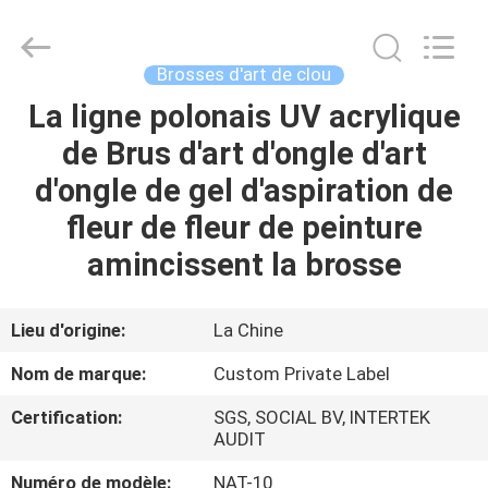
2026
Changsha
Chanmy
Cosmetics
Co.,
Brosses d'art de clou
Ltd.
All
La ligne polonais UV acrylique
MAISON
Rights
Reserved.
de Brus d'art d'ongle d'art
PRODUITS
d'ongle de gel d'aspiration de
fleur de fleur de peinture
AU
amincissent la brosse
SUJET
DE
Lieu d'origine:
La Chine
NOUS
Nom de marque:
Custom Private Label
Certification:
SGS, SOCIAL BV, INTERTEK
VISITE
AUDIT
D'USINE
Numéro de modèle:
NAT-10