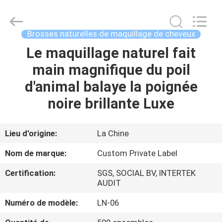
2026
Changsha
Chanmy
Cosmetics
Co.,
Brosses naturelles de maquillage de cheveux
Ltd.
All
Le maquillage naturel fait
MAISON
Rights
Reserved.
main magnifique du poil
PRODUITS
d'animal balaye la poignée
noire brillante Luxe
AU
SUJET
Lieu d'origine:
La Chine
DE
Nom de marque:
Custom Private Label
NOUS
Certification:
SGS, SOCIAL BV, INTERTEK
AUDIT
VISITE
Numéro de modèle:
LN-06
D'USINE