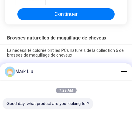
Continuer
Brosses naturelles de maquillage de cheveux
La nécessité colorée ont les PCs naturels de la collection 6 de
brosses de maquillage de cheveux
Le maquillage naturel de cheveux de chèvre balaye l'ensemble
Mark Liu
de base de journal avec la poignée de luxe spéciale de bois
d'ébène
Écureuil mélangé de matériaux de cheveux et kit quotidien de
7:29 AM
base de chèvre de cheveux de brosses blanches de
maquillage
Good day, what product are you looking for?
Catégories populaires
Tous
Brosses De Luxe De 
Brosses De Haute 