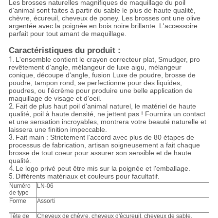
Les brosses naturelles magnifiques de maquillage du poil
d'animal sont faites à partir du sable le plus de haute qualité,
chèvre, écureuil, cheveux de poney. Les brosses ont une olive
argentée avec la poignée en bois noire brillante. L'accessoire
parfait pour tout amant de maquillage.
Caractéristiques du produit :
1.
L'ensemble contient le crayon correcteur plat, Smudger, pro
revêtement d'angle, mélangeur de luxe aigu, mélangeur
conique, découpe d'angle, fusion Luxe de poudre, brosse de
poudre, tampon rond, se perfectionne pour des liquides,
poudres, ou l'écrème pour produire une belle application de
maquillage de visage et d'oeil.
2.
Fait de plus haut poil d'animal naturel, le matériel de haute
qualité, poil à haute densité, ne jettent pas ! Fournira un contact
et une sensation incroyables, montrera votre beauté naturelle et
laissera une finition impeccable.
3.
Fait main : Strictement l'accord avec plus de 80 étapes de
processus de fabrication, artisan soigneusement a fait chaque
brosse de tout coeur pour assurer son sensible et de haute
qualité.
4.
Le logo privé peut être mis sur la poignée et l'emballage.
5.
Différents matériaux et couleurs pour facultatif.
Numéro
LN-06
de type
Forme
Assorti
Tête de
Cheveux de chèvre, cheveux d'écureuil, cheveux de sable,