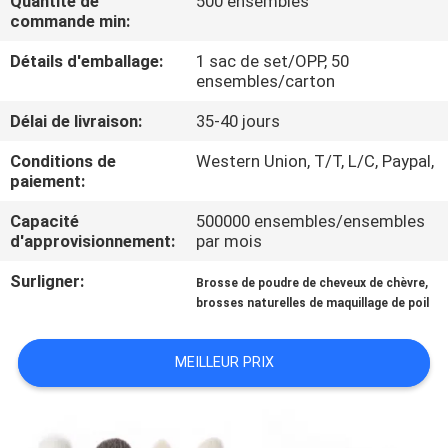
Quantité de
500 ensembles
commande min:
CONTRÔLE
Détails d'emballage:
1 sac de set/OPP, 50
DE
ensembles/carton
QUALITÉ
Délai de livraison:
35-40 jours
Conditions de
Western Union, T/T, L/C, Paypal,
PLAN
paiement:
DU
Capacité
500000 ensembles/ensembles
d'approvisionnement:
par mois
SITE
Surligner:
,
Brosse de poudre de cheveux de chèvre
brosses naturelles de maquillage de poil
PRIVACY
POLICY
MEILLEUR PRIX