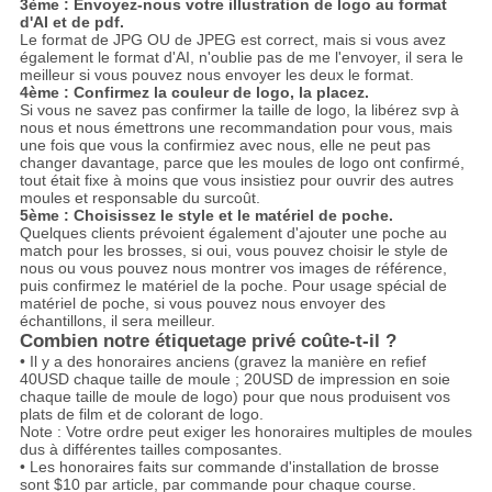
3ème : Envoyez-nous votre illustration de logo au format
d'AI et de pdf.
Le format de JPG OU de JPEG est correct, mais si vous avez
également le format d'AI, n'oublie pas de me l'envoyer, il sera le
meilleur si vous pouvez nous envoyer les deux le format.
4ème : Confirmez la couleur de logo, la placez.
Si vous ne savez pas confirmer la taille de logo, la libérez svp à
nous et nous émettrons une recommandation pour vous, mais
une fois que vous la confirmiez avec nous, elle ne peut pas
changer davantage, parce que les moules de logo ont confirmé,
tout était fixe à moins que vous insistiez pour ouvrir des autres
moules et responsable du surcoût.
5ème : Choisissez le style et le matériel de poche.
Quelques clients prévoient également d'ajouter une poche au
match pour les brosses, si oui, vous pouvez choisir le style de
nous ou vous pouvez nous montrer vos images de référence,
puis confirmez le matériel de la poche. Pour usage spécial de
matériel de poche, si vous pouvez nous envoyer des
échantillons, il sera meilleur.
Combien notre étiquetage privé coûte-t-il ?
• Il y a des honoraires anciens (gravez la manière en refief
40USD chaque taille de moule ; 20USD de impression en soie
chaque taille de moule de logo) pour que nous produisent vos
plats de film et de colorant de logo.
Note : Votre ordre peut exiger les honoraires multiples de moules
dus à différentes tailles composantes.
• Les honoraires faits sur commande d'installation de brosse
sont $10 par article, par commande pour chaque course.