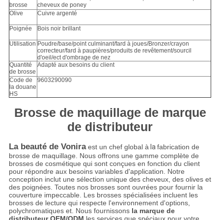
brosse
cheveux de poney
Olive
Cuivre argenté
Poignée
Bois noir brillant
Utilisation
Poudre/base/point culminant/fard à joues/Bronzer/crayon
correcteur/fard à paupières/produits de revêtement/sourcil
d'oeil/ect d'ombrage de nez
Quantité
Adapté aux besoins du client
de brosse
Code de
9603290090
la douane
HS
Brosse de maquillage de marque
de distributeur
La beauté de Vonira
est un chef global à
la
fabrication de
brosse de maquillage. Nous offrons une gamme complète de
brosses de cosmétique qui sont conçues en fonction du client
pour répondre aux besoins variables d'application. Notre
conception inclut une sélection unique des cheveux, des olives et
des poignées. Toutes nos brosses sont ouvrées pour fournir la
couverture impeccable. Les brosses spécialisées incluent les
brosses de lecture qui respecte l'environnement d'options,
polychromatiques et. Nous fournissons
la marque de
distributeur OEM/ODM
les services que spéciaux pour votre