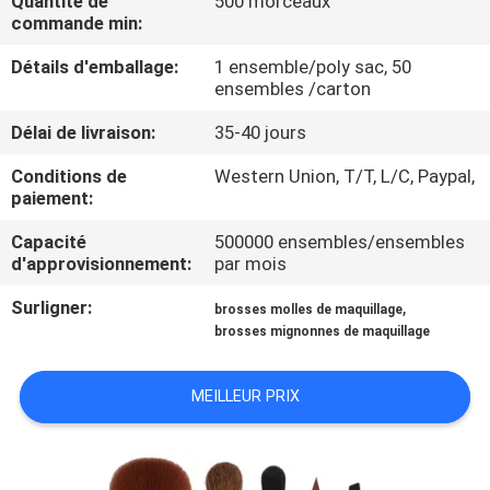
Quantité de
500 morceaux
commande min:
CONTRÔLE
Détails d'emballage:
1 ensemble/poly sac, 50
DE
ensembles /carton
QUALITÉ
Délai de livraison:
35-40 jours
Conditions de
Western Union, T/T, L/C, Paypal,
PLAN
paiement:
DU
Capacité
500000 ensembles/ensembles
d'approvisionnement:
par mois
SITE
Surligner:
,
brosses molles de maquillage
brosses mignonnes de maquillage
PRIVACY
POLICY
MEILLEUR PRIX