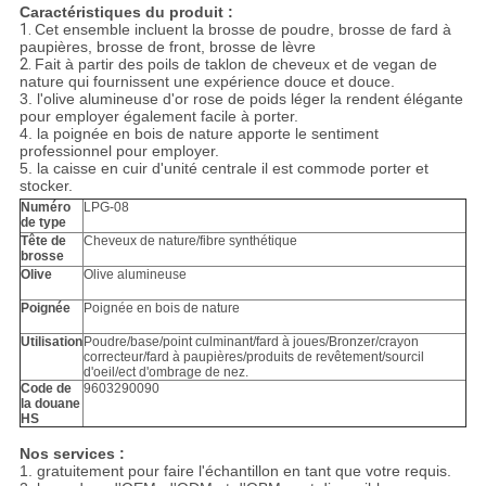
Caractéristiques du produit :
1.
Cet ensemble incluent la brosse de poudre, brosse de fard à
paupières, brosse de front, brosse de lèvre
2.
Fait à partir des poils de taklon de cheveux et de vegan de
nature qui fournissent une expérience douce et douce.
3. l'olive alumineuse d'or rose de poids léger la rendent élégante
pour employer également facile à porter.
4. la poignée en bois de nature apporte le sentiment
professionnel pour employer.
5. la caisse en cuir d'unité centrale il est commode porter et
stocker.
Numéro
LPG-08
de type
Tête de
Cheveux de nature/fibre synthétique
brosse
Olive
Olive alumineuse
Poignée
Poignée en bois de nature
Utilisation
Poudre/base/point culminant/fard à joues/Bronzer/crayon
correcteur/fard à paupières/produits de revêtement/sourcil
d'oeil/ect d'ombrage de nez.
Code de
9603290090
la douane
HS
Nos services :
1. gratuitement pour faire l'échantillon en tant que votre requis.