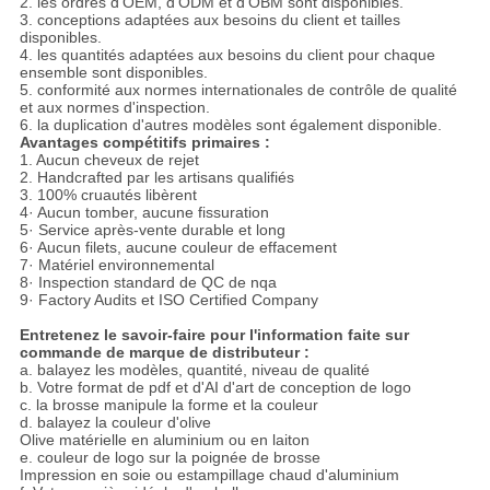
2. les ordres d'OEM, d'ODM et d'OBM sont disponibles.
3. conceptions adaptées aux besoins du client et tailles
disponibles.
4. les quantités adaptées aux besoins du client pour chaque
ensemble sont disponibles.
5. conformité aux normes internationales de contrôle de qualité
et aux normes d'inspection.
6. la duplication d'autres modèles sont également disponible.
Avantages compétitifs primaires :
1. Aucun cheveux de rejet
2. Handcrafted par les artisans qualifiés
3. 100% cruautés libèrent
4· Aucun tomber, aucune fissuration
5· Service après-vente durable et long
6· Aucun filets, aucune couleur de effacement
7· Matériel environnemental
8· Inspection standard de QC de nqa
9· Factory Audits et ISO Certified Company
Entretenez le savoir-faire pour l'information faite sur
commande de marque de distributeur :
a. balayez les modèles, quantité, niveau de qualité
b. Votre format de pdf et d'AI d'art de conception de logo
c. la brosse manipule la forme et la couleur
d. balayez la couleur d'olive
Olive matérielle en aluminium ou en laiton
e. couleur de logo sur la poignée de brosse
Impression en soie ou estampillage chaud d'aluminium