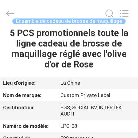
2026
Changsha
Chanmy
Cosmetics
Co.,
Ensemble de cadeau de brosse de maquillage
Ltd.
All
5 PCS promotionnels toute la
MAISON
Rights
Reserved.
ligne cadeau de brosse de
PRODUITS
maquillage réglé avec l'olive
d'or de Rose
AU
SUJET
Lieu d'origine:
La Chine
DE
Nom de marque:
Custom Private Label
NOUS
Certification:
SGS, SOCIAL BV, INTERTEK
AUDIT
VISITE
Numéro de modèle:
LPG-08
D'USINE