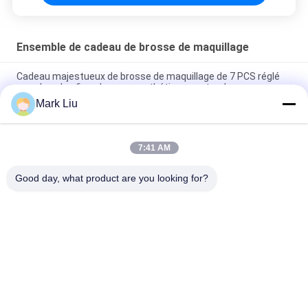
Ensemble de cadeau de brosse de maquillage
Cadeau majestueux de brosse de maquillage de 7 PCS réglé
avec les plus fins cheveux synthétiques naturels
Mark Liu
Produits de beauté réglés de collection de maquillage de
cadeau exclusif rose de brosse, trousse d'outils de maquillage
7:41 AM
Paquet de cadeau de Chirstmas avec de doubles brosses
finies et belle caisse d'emballage
Good day, what product are you looking for?
Catégories populaires
Tous
Brosses De Luxe De 
Brosses De Haute 
Maquillage
Qualité De 
Maquillage
Brosses De 
Brosses Naturelles 
Maquillage De 
De Maquillage De 