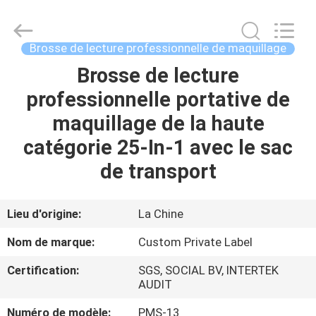
2026
Changsha
Chanmy
Cosmetics
Co.,
Brosse de lecture professionnelle de maquillage
Ltd.
All
Brosse de lecture
MAISON
Rights
Reserved.
professionnelle portative de
PRODUITS
maquillage de la haute
catégorie 25-In-1 avec le sac
AU
de transport
SUJET
DE
Lieu d'origine:
La Chine
NOUS
Nom de marque:
Custom Private Label
Certification:
SGS, SOCIAL BV, INTERTEK
VISITE
AUDIT
D'USINE
Numéro de modèle:
PMS-13