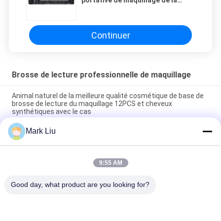
portative de maquillage de la
haute catégorie 25-In-1 avec le
sac de transport
Continuer
Brosse de lecture professionnelle de maquillage
Animal naturel de la meilleure qualité cosmétique de base de
brosse de lecture du maquillage 12PCS et cheveux
synthétiques avec le cas
Mark Liu
Brosse de lecture professionnelle de maquillage de qualité de
la meilleure qualité/brosse de lecture de visage
PCs de la brosse de lecture de maquillage de plein visage de
9:55 AM
marque de distributeur 48 avec le petit pain noir de brosse
d'unité centrale
Good day, what product are you looking for?
Catégories populaires
Tous