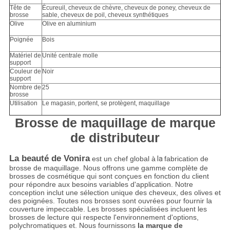
Tête de
Écureuil, cheveux de chèvre, cheveux de poney, cheveux de
brosse
sable, cheveux de poil, cheveux synthétiques
Olive
Olive en aluminium
Poignée
Bois
Matériel de
Unité centrale molle
support
Couleur de
Noir
support
Nombre de
25
brosse
Utilisation
Le magasin, portent, se protègent, maquillage
Brosse de maquillage de marque
de distributeur
La beauté de Vonira
est un chef global à
la
fabrication de
brosse de maquillage. Nous offrons une gamme complète de
brosses de cosmétique qui sont conçues en fonction du client
pour répondre aux besoins variables d'application. Notre
conception inclut une sélection unique des cheveux, des olives et
des poignées. Toutes nos brosses sont ouvrées pour fournir la
couverture impeccable. Les brosses spécialisées incluent les
brosses de lecture qui respecte l'environnement d'options,
polychromatiques et. Nous fournissons
la marque de