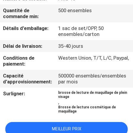
Quantité de
500 ensembles
CONTRÔLE
commande min:
DE
Détails d'emballage:
1 sac de set/OPP, 50
QUALITÉ
ensembles/carton
Délai de livraison:
35-40 jours
PLAN
Conditions de
Western Union, T/T, L/C, Paypal,
DU
paiement:
SITE
Capacité
500000 ensembles/ensembles
d'approvisionnement:
par mois
PRIVACY
Surligner:
brosse de lecture de maquillage de plein
visage
POLICY
,
Brosse de lecture cosmétique de
maquillage
MEILLEUR PRIX