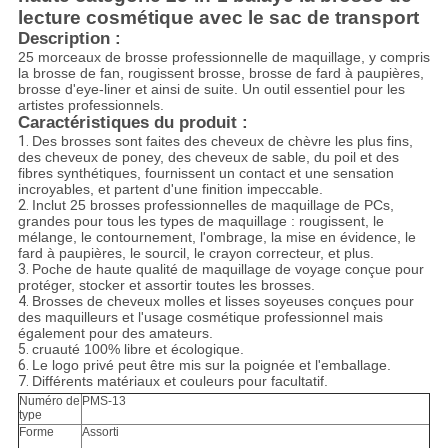
lecture cosmétique avec le sac de transport
Description :
25 morceaux de brosse professionnelle de maquillage, y compris
la brosse de fan, rougissent brosse, brosse de fard à paupières,
brosse d'eye-liner et ainsi de suite. Un outil essentiel pour les
artistes professionnels.
Caractéristiques du produit :
1.
Des brosses sont faites des cheveux de chèvre les plus fins,
des cheveux de poney, des cheveux de sable, du poil et des
fibres synthétiques, fournissent un contact et une sensation
incroyables, et partent d'une finition impeccable.
2.
Inclut 25 brosses professionnelles de maquillage de PCs,
grandes pour tous les types de maquillage : rougissent, le
mélange, le contournement, l'ombrage, la mise en évidence, le
fard à paupières, le sourcil, le crayon correcteur, et plus.
3.
Poche de haute qualité de maquillage de voyage conçue pour
protéger, stocker et assortir toutes les brosses.
4.
Brosses de cheveux molles et lisses soyeuses conçues pour
des maquilleurs et l'usage cosmétique professionnel mais
également pour des amateurs.
5.
cruauté 100% libre et écologique.
6.
Le logo privé peut être mis sur la poignée et l'emballage.
7.
Différents matériaux et couleurs pour facultatif.
Numéro de
PMS-13
type
Forme
Assorti