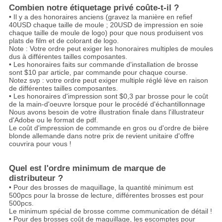
Combien notre étiquetage privé coûte-t-il ?
• Il y a des honoraires anciens (gravez la manière en refief
40USD chaque taille de moule ; 20USD de impression en soie
chaque taille de moule de logo) pour que nous produisent vos
plats de film et de colorant de logo.
Note : Votre ordre peut exiger les honoraires multiples de moules
dus à différentes tailles composantes.
• Les honoraires faits sur commande d'installation de brosse
sont $10 par article, par commande pour chaque course.
Notez svp : votre ordre peut exiger multiple réglé lève en raison
de différentes tailles composantes.
• Les honoraires d'impression sont $0,3 par brosse pour le coût
de la main-d'oeuvre lorsque pour le procédé d'échantillonnage
Nous avons besoin de votre illustration finale dans l'illustrateur
d'Adobe ou le format de pdf.
Le coût d'impression de commande en gros ou d'ordre de bière
blonde allemande dans notre prix de revient unitaire d'offre
couvrira pour vous !
Quel est l'ordre minimum de marque de
distributeur ?
• Pour des brosses de maquillage, la quantité minimum est
500pcs pour la brosse de lecture, différentes brosses est pour
500pcs.
Le minimum spécial de brosse comme communication de détail !
• Pour des brosses coût de maquillage, les escomptes pour