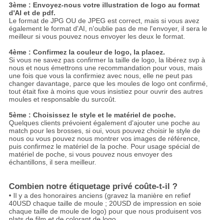
3ème : Envoyez-nous votre illustration de logo au format
d'AI et de pdf.
Le format de JPG OU de JPEG est correct, mais si vous avez
également le format d'AI, n'oublie pas de me l'envoyer, il sera le
meilleur si vous pouvez nous envoyer les deux le format.
4ème : Confirmez la couleur de logo, la placez.
Si vous ne savez pas confirmer la taille de logo, la libérez svp à
nous et nous émettrons une recommandation pour vous, mais
une fois que vous la confirmiez avec nous, elle ne peut pas
changer davantage, parce que les moules de logo ont confirmé,
tout était fixe à moins que vous insistiez pour ouvrir des autres
moules et responsable du surcoût.
5ème : Choisissez le style et le matériel de poche.
Quelques clients prévoient également d'ajouter une poche au
match pour les brosses, si oui, vous pouvez choisir le style de
nous ou vous pouvez nous montrer vos images de référence,
puis confirmez le matériel de la poche. Pour usage spécial de
matériel de poche, si vous pouvez nous envoyer des
échantillons, il sera meilleur.
Combien notre étiquetage privé coûte-t-il ?
• Il y a des honoraires anciens (gravez la manière en refief
40USD chaque taille de moule ; 20USD de impression en soie
chaque taille de moule de logo) pour que nous produisent vos
plats de film et de colorant de logo.