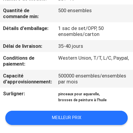
Quantité de
500 ensembles
CONTRÔLE
commande min:
DE
Détails d'emballage:
1 sac de set/OPP, 50
QUALITÉ
ensembles/carton
Délai de livraison:
35-40 jours
PLAN
Conditions de
Western Union, T/T, L/C, Paypal,
DU
paiement:
SITE
Capacité
500000 ensembles/ensembles
d'approvisionnement:
par mois
PRIVACY
Surligner:
,
pinceaux pour aquarelle
brosses de peinture à l'huile
POLICY
MEILLEUR PRIX