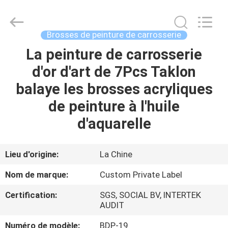
2026
Changsha
Chanmy
Cosmetics
Co.,
Brosses de peinture de carrosserie
Ltd.
All
La peinture de carrosserie
MAISON
Rights
Reserved.
d'or d'art de 7Pcs Taklon
PRODUITS
balaye les brosses acryliques
de peinture à l'huile
AU
d'aquarelle
SUJET
DE
Lieu d'origine:
La Chine
NOUS
Nom de marque:
Custom Private Label
Certification:
SGS, SOCIAL BV, INTERTEK
VISITE
AUDIT
D'USINE
Numéro de modèle:
BDP-19