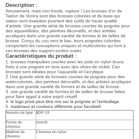
Description :
Amusement, mais non frivole, rupture ! Les brosses d'or de
Taklon de Vonira sont des brosses colorées et de base qui
valeur-sont évaluées pourtant des outils de haute qualité
d'artiste. Une grande série de brosses courtes de poignée pour
des aquarellistes, des peintres décoratifs, et des artistes
acryliques dans une grande variété de formes et de tailles de
brosse. Conçu du cou vers le bas, leurs poignées colorées
comportent les conceptions uniques et multicolores qui font à
ces brosses des support-sorties vraies
Caractéristiques du produit :
1. brosses manipulées courtes avec les poils en nylon bruns
fixés à une poignée en bois avec des olives de nickel. Ces
brosses sont idéales pour l'aquarelle et l'acrylique.
2.
Une grande série de brosses courtes de poignée pour des
watercolorists, des peintres décoratifs, et des artistes acryliques
dans une grande variété de formes et de tailles de brosse.
3. une grande variété de formes et de tailles de brosse faites
pour faire appel à votre esprit créatif.
4.
le logo privé peut être mis sur la poignée et l'emballage.
5.
matériaux et couleurs différents pour facultatif.
Numéro de type
BDP-19
Forme de
Assorti
cheveux
Matériel de
Cheveux en nylon
cheveux