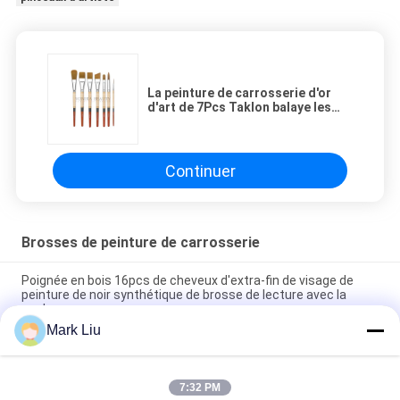
La peinture de carrosserie d'or
d'art de 7Pcs Taklon balaye les
brosses acryliques de peinture à
l'huile d'aquarelle
Continuer
Brosses de peinture de carrosserie
Poignée en bois 16pcs de cheveux d'extra-fin de visage de
peinture de noir synthétique de brosse de lecture avec la
poche
Mark Liu
10PCS composent les brosses en nylon cosmétiques de
peinture à l'huile de cheveux/de pinceaux de visage de corps
7:32 PM
peinture de carrosserie de l'art 6Pcs BrushesCollection pour la