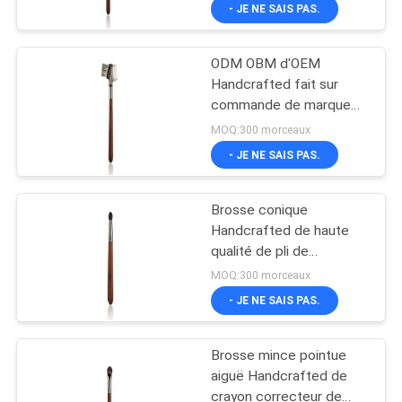
d'oeil
- JE NE SAIS PAS.
CONTRÔLE
ODM OBM d'OEM
DE
167
Handcrafted fait sur
QUALITÉ
commande de marque
brosses de
de distributeur de brosse
MOQ:300 morceaux
maquillage de
de peigne de sourcil de
PLAN
- JE NE SAIS PAS.
cil de Vonira
marque de
DU
Brosse conique
SITE
distributeur
Handcrafted de haute
qualité de pli de
80
mélangeur d'oeil avec
PRIVACY
MOQ:300 morceaux
l'olive d'en cuivre de
Brosses naturelles
- JE NE SAIS PAS.
POLICY
cheveux d'écureuil
de maquillage de
Brosse mince pointue
cheveux
aiguë Handcrafted de
crayon correcteur de