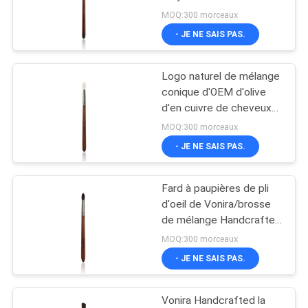
bord d'entreprise avec le
MOQ:300 morceaux
logo fait sur commande
- JE NE SAIS PAS.
89
brosses
Logo naturel de mélange
conique d'OEM d'olive
synthétiques de
d'en cuivre de cheveux
de chèvre de brosse de
maquillage
MOQ:300 morceaux
maquillage de fard à
- JE NE SAIS PAS.
paupières
Fard à paupières de pli
25
d'oeil de Vonira/brosse
Brosse de lecture
de mélange Handcrafted
de haute qualité
MOQ:300 morceaux
professionnelle de
d'ombrage de nez
- JE NE SAIS PAS.
maquillage
Vonira Handcrafted la