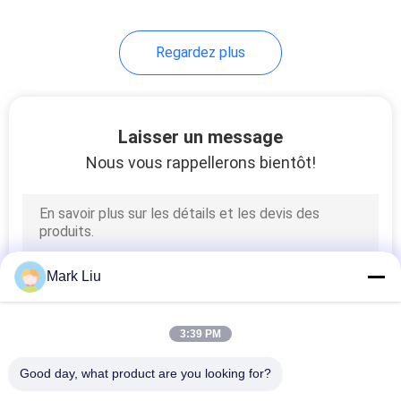
99
Regardez plus
Différentes brosses
de maquillage
Laisser un message
Nous vous rappellerons bientôt!
23
Brosses de peinture
Mark Liu
de carrosserie
3:39 PM
Good day, what product are you looking for?