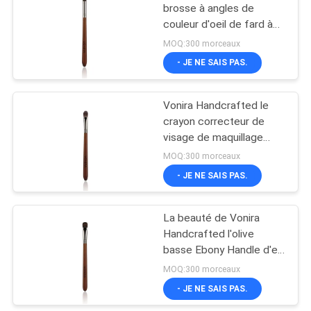
brosse à angles de
couleur d'oeil de fard à
27
paupières avec des
MOQ:300 morceaux
cheveux d'écureuil
Brosse de lecture de
- JE NE SAIS PAS.
maquillage de
Vonira Handcrafted le
voyage
crayon correcteur de
visage de maquillage
balaye la brosse coupée
MOQ:300 morceaux
d'ombre de crème d'oeil
- JE NE SAIS PAS.
52
de pli
Collection de brosse
La beauté de Vonira
Handcrafted l'olive
de maquillage
basse Ebony Handle d'en
cuivre de brosse de fard
MOQ:300 morceaux
à paupières de
- JE NE SAIS PAS.
maquillage