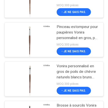
manche d' ébène
MOQ:300 pièces
- JE NE SAIS PAS.
89
brosses
Pinceau estompeur pour
paupières Vonira
synthétiques de
personnalisé en gros, poil
de chèvre blanc naturel,
maquillage
MOQ:300 pièces
manche en ébène marron
- JE NE SAIS PAS.
Vonira personnalisé en
25
gros de poils de chèvre
Brosse de lecture
naturels blancs bruns
maillot de maquillage
MOQ:300 pièces
professionnelle de
éboulis pinceau de
- JE NE SAIS PAS.
teinture
maquillage
Brosse à sourcils Vonira