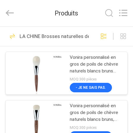
2026
Changsha
Chanmy
Produits
Cosmetics
Co.,
Ltd.
All
MAISON
Rights
99
Reserved.
LA CHINE Brosses naturelles de maquillage de che
Brosses de luxe de
PRODUITS
maquillage
Vonira personnalisé en
gros de poils de chèvre
AU
naturels blancs bruns
SUJET
ébène poignée
MOQ:300 pièces
maquillage du visage
DE
- JE NE SAIS PAS.
poudre brossage
142
NOUS
Brosses de haute
Vonira personnalisé en
gros de poils de chèvre
VISITE
qualité de
naturels blancs bruns,
manche en ébène,
D'USINE
MOQ:300 pièces
maquillage