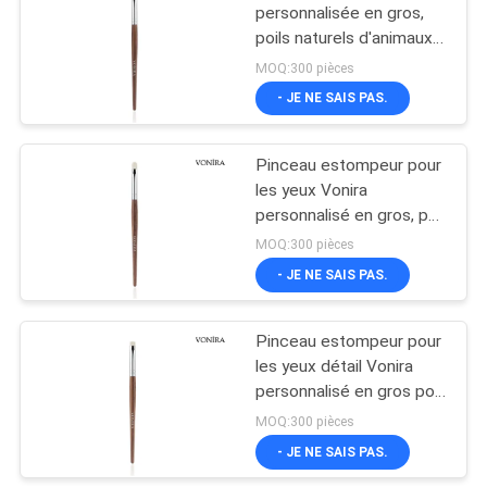
personnalisée en gros,
poils naturels d'animaux,
27
manche en ébène marron
MOQ:300 pièces
Brosse de lecture de
- JE NE SAIS PAS.
maquillage de
Pinceau estompeur pour
voyage
les yeux Vonira
personnalisé en gros, poil
de chèvre blanc naturel,
MOQ:300 pièces
manche en ébène marron
- JE NE SAIS PAS.
52
Collection de brosse
Pinceau estompeur pour
les yeux détail Vonira
de maquillage
personnalisé en gros poil
de chèvre blanc naturel
MOQ:300 pièces
manche ébène marron
- JE NE SAIS PAS.