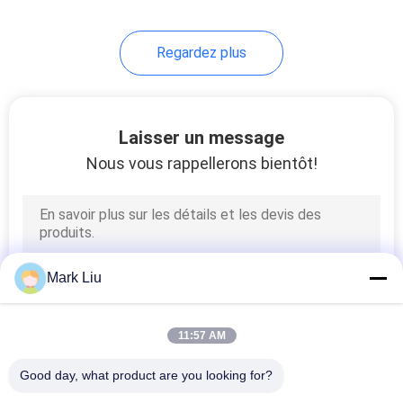
99
Regardez plus
Différentes brosses
de maquillage
Laisser un message
Nous vous rappellerons bientôt!
23
Brosses de peinture
Mark Liu
de carrosserie
11:57 AM
Good day, what product are you looking for?