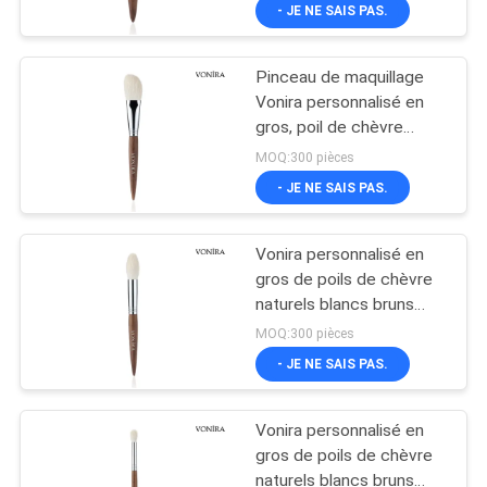
maquillage du visage
- JE NE SAIS PAS.
CONTRÔLE
Pinceau de maquillage
DE
167
Vonira personnalisé en
QUALITÉ
gros, poil de chèvre
brosses de
blanc naturel, manche en
MOQ:300 pièces
maquillage de
ébène marron, pour le
PLAN
- JE NE SAIS PAS.
contouring et le blush
marque de
DU
Vonira personnalisé en
SITE
distributeur
gros de poils de chèvre
naturels blancs bruns
80
ébène poignée
PRIVACY
MOQ:300 pièces
maquillage du visage
Brosses naturelles
- JE NE SAIS PAS.
POLICY
brosse de mise en valeur
de maquillage de
Vonira personnalisé en
cheveux
gros de poils de chèvre
naturels blancs bruns