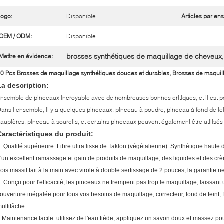
logo:
Disponible
Articles par en
OEM / ODM:
Disponible
brosses synthétiques de maquillage de cheveux
Mettre en évidence:
0 Pcs Brosses de maquillage synthétiques douces et durables, Brosses de maquilla
La description:
nsemble de pinceaux incroyable avec de nombreuses bonnes critiques, et il est po
ans l'ensemble, il y a quelques pinceaux: pinceau à poudre, pinceau à fond de tei
aupières, pinceau à sourcils, et certains pinceaux peuvent également être utilisés 
Caractéristiques du produit:
. Qualité supérieure: Fibre ultra lisse de Taklon (végétalienne). Synthétique haute 
'un excellent ramassage et gain de produits de maquillage, des liquides et des cr
ois massif fait à la main avec virole à double sertissage de 2 pouces, la garantie n
. Conçu pour l'efficacité, les pinceaux ne trempent pas trop le maquillage, laissa
ouverture inégalée pour tous vos besoins de maquillage;
correcteur, fond de teint,
ultitâche.
.Maintenance facile: utilisez de l'eau tiède, appliquez un savon doux et massez po