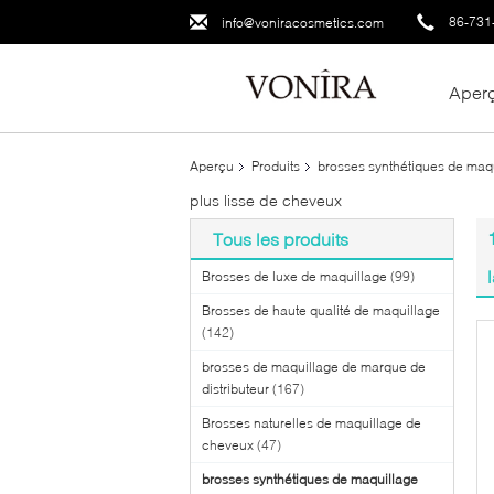
86-731
info@voniracosmetics.com
Aper
Aperçu
Produits
brosses synthétiques de maq
plus lisse de cheveux
Tous les produits
Brosses de luxe de maquillage
(99)
Brosses de haute qualité de maquillage
(142)
brosses de maquillage de marque de
distributeur
(167)
Brosses naturelles de maquillage de
cheveux
(47)
brosses synthétiques de maquillage