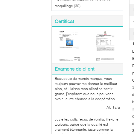
maquillage
(30)
Certificat
1
E
D
Examens de client
p
Beaucoup de mercis marque, vous
toujours pouvez me donner le meilleur
1
plan, et il laisse mon client se sentir
grand, j'espèrent que nous pouvons
d
avoir l'autre chance à la coopération.
b
—— AU Tara
2
c
Juste les colis reçus de vonira, il excite
m
toujours, parce que la qualité est
vraiment étonnante, juste comme la
3