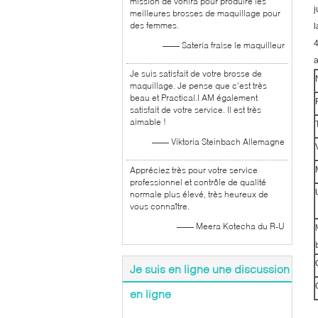
mission de vonira pour produire les
j
meilleures brosses de maquillage pour
des femmes.
l
4
—— Sateria fraise le maquilleur
a
Je suis satisfait de votre brosse de
maquillage. Je pense que c'est très
beau et Practical.I AM également
satisfait de votre service. Il est très
aimable !
—— Viktoria Steinbach Allemagne
Appréciez très pour votre service
professionnel et contrôle de qualité
normale plus élevé, très heureux de
vous connaître.
—— Meera Kotecha du R-U
Je suis en ligne une discussion
en ligne