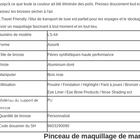
usqu'à ce que toute la couleur ait été éliminée des poils.
Pressez doucement tout exc
aissez les brosses sécher à l'air.
.Travel Friendly: l'étui de transport de luxe est parfait pour les voyages et le stocka
voir un maquillage fascinant à tout moment et en tout lieu.
Numéro de modèle
LS-44
Forme
Assorti
Tête de brosse
Fibres synthétiques haute performance
Virole
Aluminium doré
Manipuler
Bois rose
Utilisation
Poudre / Fondation / Highlight / Fard à joues / Bronzer
Eye Liner / Eye Brow Products / Nose Shading ect
Matériau du support de
PU
brosse
Quantité de brosse
Personnalisé
Code douanier du SH
9603290090
Pinceau de maquillage de ma