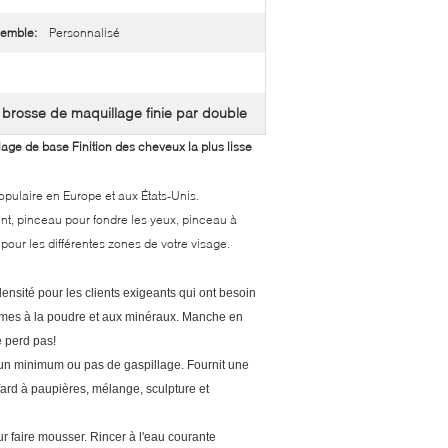
semble:
Personnalisé
brosse de maquillage finie par double
,
ge de base Finition des cheveux la plus lisse
pulaire en Europe et aux États-Unis.
nt, pinceau pour fondre les yeux, pinceau à
pour les différentes zones de votre visage.
densité pour les clients exigeants qui ont besoin
èmes à la poudre et aux minéraux.
Manche en
e perd pas!
nt un minimum ou pas de gaspillage. Fournit une
 fard à paupières, mélange, sculpture et
ur faire mousser.
Rincer à l'eau courante