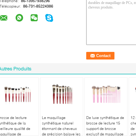
Téléphone:
86-13957938296
Télécopieur:
86-731-85224386
Autres Produits
rosse de lecture
Le maquillage
De luxe synthétique de
12
ynthétique de la
synthétique naturel
brosse de lecture 15
ch
eilleure qualité de
étonnant de cheveux
support de brosse
de 
aquillage de
de précision balaye les
exclusif de maquillage
syn