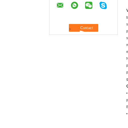
b
s
p
s
m
e
N
p
p
g
•
p
B
•