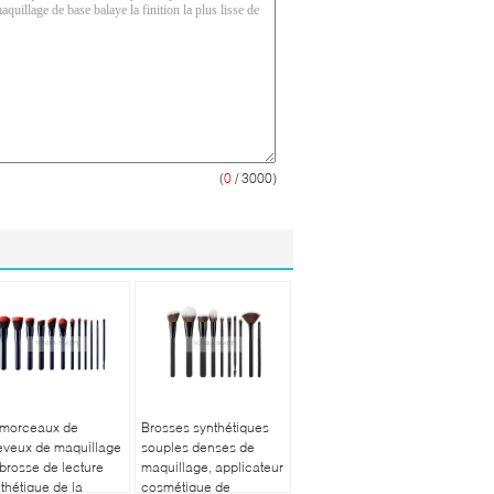
(
0
/ 3000)
 morceaux de
Brosses synthétiques
eveux de maquillage
souples denses de
brosse de lecture
maquillage, applicateur
thétique de la
cosmétique de