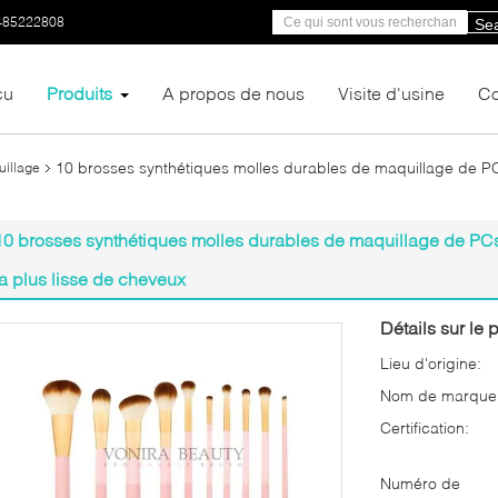
-85222808
Se
çu
Produits
A propos de nous
Visite d'usine
Co
10 brosses synthétiques molles durables de maquillage de PCs
uillage
10 brosses synthétiques molles durables de maquillage de PCs,
la plus lisse de cheveux
Détails sur le p
Lieu d'origine:
Nom de marque
Certification:
Numéro de