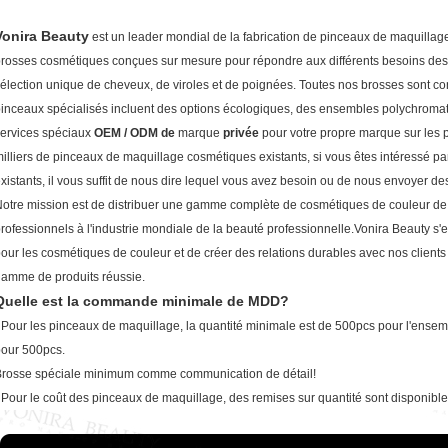
Vonira Beauty
est un leader mondial de la fabrication de pinceaux de maquillag
rosses cosmétiques conçues sur mesure pour répondre aux différents besoins des 
élection unique de cheveux, de viroles et de poignées.
Toutes nos brosses sont con
inceaux spécialisés incluent des options écologiques, des ensembles polychroma
ervices spéciaux
OEM / ODM de
marque
privée
pour votre propre marque sur les
illiers de pinceaux de maquillage cosmétiques existants, si vous êtes intéressé p
xistants, il vous suffit de nous dire lequel vous avez besoin ou de nous envoyer de
otre mission est de distribuer une gamme complète de cosmétiques de couleur de h
rofessionnels à l'industrie mondiale de la beauté professionnelle.Vonira Beauty
s'
our les cosmétiques de couleur et de créer des relations durables avec nos clients
amme de produits réussie.
Quelle est la commande minimale de MDD?
 Pour les pinceaux de maquillage, la quantité minimale est de 500pcs pour l'ensem
our 500pcs.
rosse spéciale minimum comme communication de détail!
 Pour le coût des pinceaux de maquillage, des remises sur quantité sont disponib