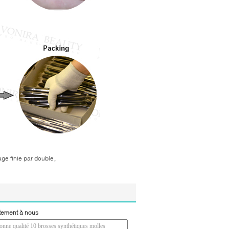
,
ge finie par double
tement à nous