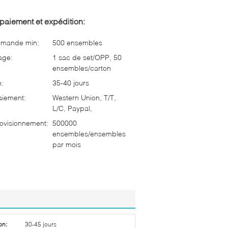
paiement et expédition:
mmande min:
500 ensembles
age:
1 sac de set/OPP, 50
ensembles/carton
n:
35-40 jours
aiement:
Western Union, T/T,
L/C, Paypal,
ovisionnement:
500000
ensembles/ensembles
par mois
on:
30-45 jours