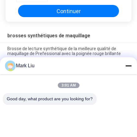
Continuer
brosses synthétiques de maquillage
Brosse de lecture synthétique de la meilleure qualité de
maquillage de Prefessional avec la poignée rouge brillante
Mark Liu
De luxe synthétique de brosse de lecture 15 support de
brosse exclusif de maquillage de maquillage de morceau
10 brosses synthétiques molles durables de maquillage de
3:01 AM
PCs, maquillage de base balaye la finition la plus lisse de
cheveux
Good day, what product are you looking for?
Catégories populaires
Tous
Brosses De Luxe De 
Brosses De Haute 
Maquillage
Qualité De 