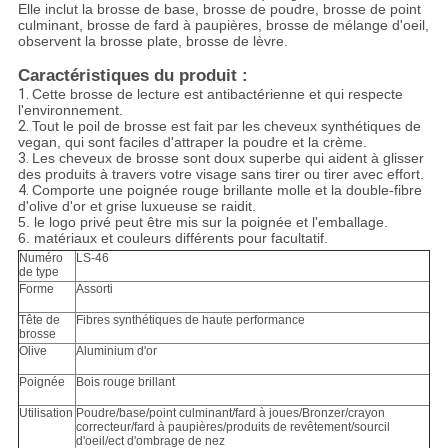
Elle inclut la brosse de base, brosse de poudre, brosse de point
culminant, brosse de fard à paupières, brosse de mélange d'oeil,
observent la brosse plate, brosse de lèvre.
Caractéristiques du produit :
1.
Cette brosse de lecture est antibactérienne et qui respecte
l'environnement.
2.
Tout le poil de brosse est fait par les cheveux synthétiques de
vegan, qui sont faciles d'attraper la poudre et la crème.
3.
Les cheveux de brosse sont doux superbe qui aident à glisser
des produits à travers votre visage sans tirer ou tirer avec effort.
4.
Comporte une poignée rouge brillante molle et la double-fibre
d'olive d'or et grise luxueuse se raidit.
5. le logo privé peut être mis sur la poignée et l'emballage
.
6. matériaux et couleurs différents pour facultatif
.
Numéro
LS-46
de type
Forme
Assorti
Tête de
Fibres synthétiques de haute performance
brosse
Olive
Aluminium d'or
Poignée
Bois rouge brillant
Utilisation
Poudre/base/point culminant/fard à joues/Bronzer/crayon
correcteur/fard à paupières/produits de revêtement/sourcil
d'oeil/ect d'ombrage de nez