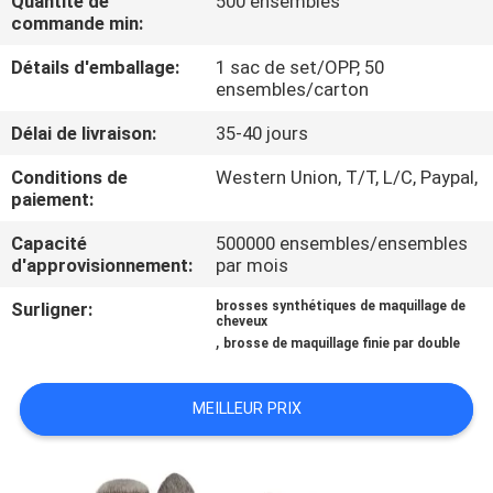
Quantité de
500 ensembles
commande min:
CONTRÔLE
Détails d'emballage:
1 sac de set/OPP, 50
DE
ensembles/carton
QUALITÉ
Délai de livraison:
35-40 jours
Conditions de
Western Union, T/T, L/C, Paypal,
PLAN
paiement:
DU
Capacité
500000 ensembles/ensembles
d'approvisionnement:
par mois
SITE
Surligner:
brosses synthétiques de maquillage de
cheveux
PRIVACY
,
brosse de maquillage finie par double
POLICY
MEILLEUR PRIX