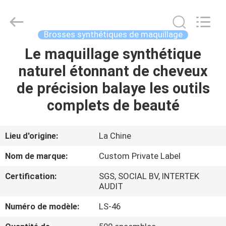
2026
Changsha
Chanmy
Cosmetics
Co.,
Brosses synthétiques de maquillage
Ltd.
All
Le maquillage synthétique
MAISON
Rights
Reserved.
naturel étonnant de cheveux
PRODUITS
de précision balaye les outils
complets de beauté
AU
SUJET
Lieu d'origine:
La Chine
DE
Nom de marque:
Custom Private Label
NOUS
Certification:
SGS, SOCIAL BV, INTERTEK
AUDIT
VISITE
Numéro de modèle:
LS-46
D'USINE