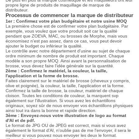
De plus en plus la marque cosmétique et les maquilleurs ont leur
propre ligne de produits de maquillage de marque de
distributeur.
Processus de commencer la marque de distributeur
1er : Confirmez votre plan budgétaire et notre usine MOQ
La première chose est de confirmer votre plan budgétaire. Par
exemple, vous voulez que votre produit soit car la qualité
pendant que ZOEVA, MAC, ou brosses de Morphe, mais vous
économisez n'est pas assez, dans ce cas, vous peut devoir
ajouter le budget ou inférieur la qualité.
Le contrôle avec notre département d'usine au sujet de chaque
ordre minimum de nombre de produit est important. Chaque
modèle a son propre MOQ. Ainsi avant la personnalisation de
brosse, vous devez faire l'idée générale sur la quantité.
2ème : Confirmez le matériel, la couleur, la taille,
l'application et la forme de brosse.
Faites clairement sur le matériel de brosse (cheveux y compris,
olive et poignée), la couleur, la taille, l'application et la forme.
Confirmez la taille de brosse, la couleur, matériel de chaque
cloison. Toutes les conditions de couleur, la marquent svp
également sur l'illustration. Si vous avez les échantillons
originaux, soyez sûr de nous envoyer vos échantillons physiques
ainsi tout ira dans la bonne et rapide direction.
3ème : Envoyez-nous votre illustration de logo au format
d'AI et de pdf.
Le format de JPG OU de JPEG est correct, mais si vous avez
également le format d'AI, n'oublie pas de me l'envoyer, il sera le
meilleur si vous pouvez nous envoyer les deux le format.