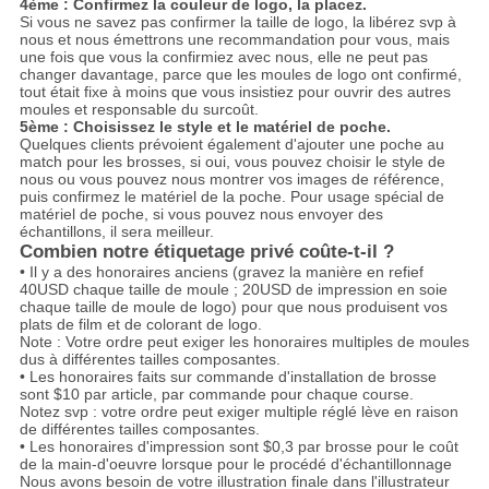
4ème : Confirmez la couleur de logo, la placez.
Si vous ne savez pas confirmer la taille de logo, la libérez svp à
nous et nous émettrons une recommandation pour vous, mais
une fois que vous la confirmiez avec nous, elle ne peut pas
changer davantage, parce que les moules de logo ont confirmé,
tout était fixe à moins que vous insistiez pour ouvrir des autres
moules et responsable du surcoût.
5ème : Choisissez le style et le matériel de poche.
Quelques clients prévoient également d'ajouter une poche au
match pour les brosses, si oui, vous pouvez choisir le style de
nous ou vous pouvez nous montrer vos images de référence,
puis confirmez le matériel de la poche. Pour usage spécial de
matériel de poche, si vous pouvez nous envoyer des
échantillons, il sera meilleur.
Combien notre étiquetage privé coûte-t-il ?
• Il y a des honoraires anciens (gravez la manière en refief
40USD chaque taille de moule ; 20USD de impression en soie
chaque taille de moule de logo) pour que nous produisent vos
plats de film et de colorant de logo.
Note : Votre ordre peut exiger les honoraires multiples de moules
dus à différentes tailles composantes.
• Les honoraires faits sur commande d'installation de brosse
sont $10 par article, par commande pour chaque course.
Notez svp : votre ordre peut exiger multiple réglé lève en raison
de différentes tailles composantes.
• Les honoraires d'impression sont $0,3 par brosse pour le coût
de la main-d'oeuvre lorsque pour le procédé d'échantillonnage
Nous avons besoin de votre illustration finale dans l'illustrateur