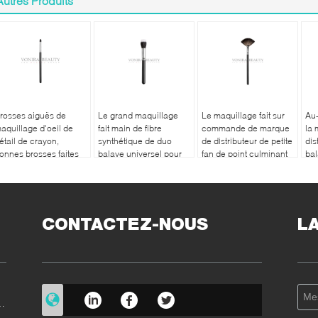
Autres Produits
rosses aiguës de
Le grand maquillage
Le maquillage fait sur
Au-
aquillage d'oeil de
fait main de fibre
commande de marque
la 
étail de crayon,
synthétique de duo
de distributeur de petite
dis
onnes brosses faites
balaye universel pour
fan de point culminant
bal
ur commande de fard
la base/découpe
balaye la cruauté -
maq
 paupières
libérez
Ta
CONTACTEZ-NOUS
L
e