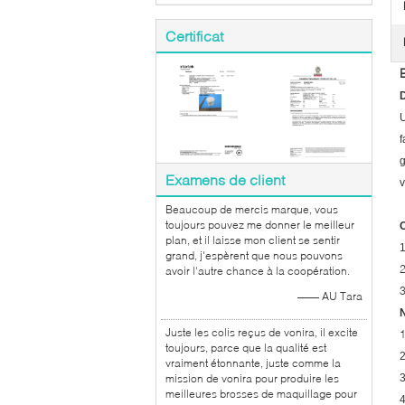
Certificat
D
U
f
g
Examens de client
v
Beaucoup de mercis marque, vous
toujours pouvez me donner le meilleur
C
plan, et il laisse mon client se sentir
1
grand, j'espèrent que nous pouvons
avoir l'autre chance à la coopération.
—— AU Tara
N
Juste les colis reçus de vonira, il excite
toujours, parce que la qualité est
2
vraiment étonnante, juste comme la
mission de vonira pour produire les
3
meilleures brosses de maquillage pour
4