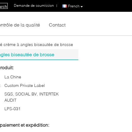
Demande de soumission
|
French
arch
ntrôle de la qualité
Contact
é crème à angles biseautée de brosse
gles biseautée de brosse
roduit:
La Chine
:
Custom Private Label
SGS, SOCIAL BV, INTERTEK
AUDIT
LPS-031
paiement et expédition: