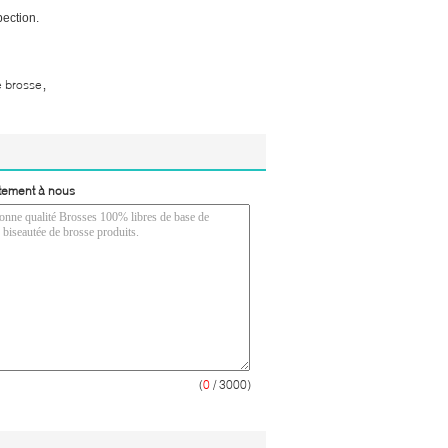
pection.
,
e brosse
tement à nous
(
0
/ 3000)