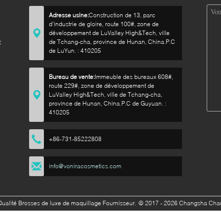
Adresse usine:
Construction de 13, parc
d'industrie de gloire, route 100#, zone de
développement de LuValley High&Tech, ville
t
de Tchang-cha, province de Hunan, China.P.C
de LuYun. : 410205
Bureau de vente:
Immeuble des bureaux 608#,
route 229#, zone de développement de
LuValley High&Tech, ville de Tchang-cha,
province de Hunan, China.P.C de Guyuan. :
410205
+86-731-85222808
info@voniracosmetics.com
ualité Brosses de luxe de maquillage Fournisseur.
© 2017 - 2026 Changsha Chanm