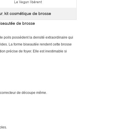
Le Vegan libèrent
ur
kit cosmétique de brosse
,
iseautée de brosse
e poils possèdent la densité extraordinaire qui
 rides. La forme biseautée rendent cette brosse
n précise de foyer. Elle est inestimable si
on correcteur de découpe même.
bles.