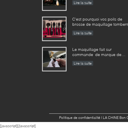
Lire la suite
province de Hunan
C'est pourquoi vos poils de
brosse de maquillage tomben
Lire la suite
Le maquillage fait sur
commande de marque de
distributeur balaye la
Lire la suite
norme d'entreprise de
fabricant
Politique de confidentialité
| LA CHINE Bon Q
[javascript]
[/javascript]