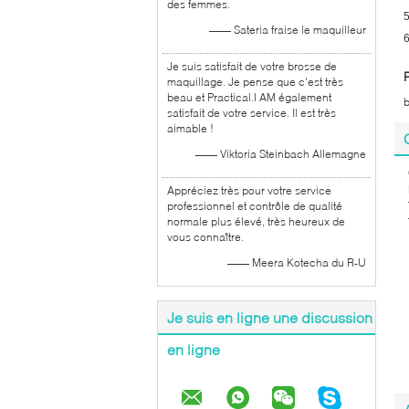
des femmes.
5
—— Sateria fraise le maquilleur
6
Je suis satisfait de votre brosse de
maquillage. Je pense que c'est très
beau et Practical.I AM également
b
satisfait de votre service. Il est très
aimable !
—— Viktoria Steinbach Allemagne
Appréciez très pour votre service
professionnel et contrôle de qualité
normale plus élevé, très heureux de
vous connaître.
—— Meera Kotecha du R-U
Je suis en ligne une discussion
en ligne