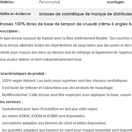
Matériau:
Personnalisé
avantages:
brosses de cosmétique de marque de distribute
Mettre en évidence:
Brosses 100% libres de base de tampon de cruauté crème à angles b
escription :
n type brosse luxueux de Kabuki avec la fibre extrêmement flexible. Ses couches d
ait la brosse atteindre toutes les imperfections de peau telles que des pores et des
rande pour chacun des deux au-dessus tout du mélange et également de l'applicatio
ous voulez obtenir un teint extraordinairement lisse.
aractéristiques du produit :
. 100% vegan libèrent. Les poils mous superbes sont des cheveux synthétiques.
2.
Il est facile de nettoyer et n'absorbera pas des produits de maquillage.
3.
Multifonctionnel. Cette brosse peut être employée pour appliquer la base, cray
os services :
1.
Gratuitement pour faire l'échantillon en tant que votre requis.
. les ordres d'OEM, d'ODM et d'OBM sont disponibles.
. conceptions adaptées aux besoins du client et tailles disponibles.
. les quantités adaptées aux besoins du client pour chaque ensemble sont disponi