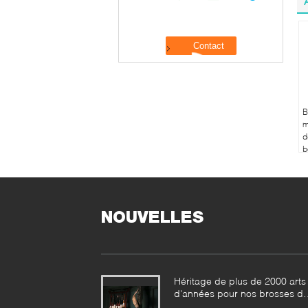
B
m
d
b
s
à
NOUVELLES
Héritage de plus de 2000 arts
d'années pour nos brosses d
maquillage de Vonira dans la