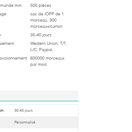
mmande min:
500 pièces
age:
sac de /OPP de 1
morceau, 300
morceaux/carton
n:
35-40 jours
aiement:
Western Union, T/T,
L/C, Paypal,
ovisionnement:
600000 morceaux
par mois
on:
30-45 jours
Personnalisé