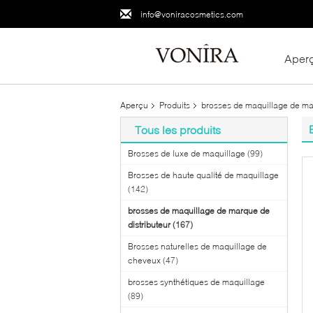
info@voniracosmetics.com
Aper
Aperçu
Produits
brosses de maquillage de mar
Tous les produits
Brosses de luxe de maquillage
(99)
Brosses de haute qualité de maquillage
(142)
brosses de maquillage de marque de
distributeur
(167)
Brosses naturelles de maquillage de
cheveux
(47)
brosses synthétiques de maquillage
(89)