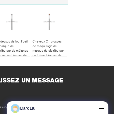
dessus de tout l'oeil
Cheveux C - brosses
marque de
de maquillage de
tributeur de mélange
marque de distributeur
aye des brosses de
de forme, brosses de
uillage de fibre de
sable de maquillage de
klon
fard à paupières
AISSEZ UN MESSAGE
Mark Liu