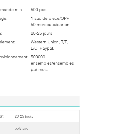
mmande min:
500 pcs
age:
1 sac de piece/OPP,
50 morceaux/carton
n:
20-25 jours
aiement:
Western Union, T/T,
L/C, Paypal,
ovisionnement:
500000
ensembles/ensembles
par mois
on:
20-25 jours
poly sac