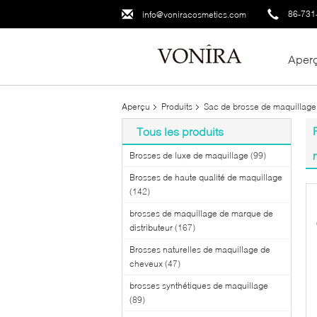
86-731
info@voniracosmetics.com
Aper
Aperçu
Produits
Sac de brosse de maquillage
Tous les produits
Brosses de luxe de maquillage
(99)
Brosses de haute qualité de maquillage
(142)
brosses de maquillage de marque de
distributeur
(167)
Brosses naturelles de maquillage de
cheveux
(47)
brosses synthétiques de maquillage
(89)