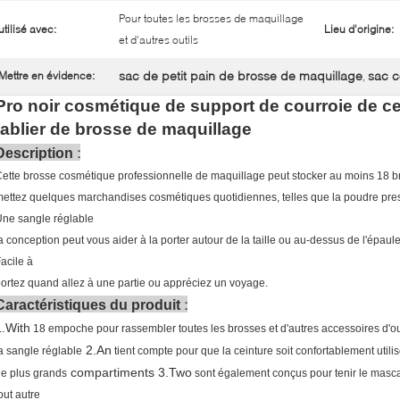
Pour toutes les brosses de maquillage
utilisé avec:
Lieu d'origine:
et d'autres outils
sac de petit pain de brosse de maquillage
sac c
Mettre en évidence:
,
Pro noir cosmétique de support de courroie de cei
tablier de brosse de maquillage
:
Description
ette brosse cosmétique professionnelle de maquillage peut stocker au moins 18 
ettez quelques marchandises cosmétiques quotidiennes, telles que la poudre pressée,
ne sangle réglable
a conception peut vous aider à la porter autour de la taille ou au-dessus de l'épaul
acile à
ortez quand allez à une partie ou appréciez un voyage.
:
Caractéristiques du produit
1.With
18 empoche pour rassembler toutes les brosses et d'autres accessoires d'ou
2.An
a sangle réglable
tient compte pour que la ceinture soit confortablement utili
compartiments
3.Two
e plus grands
sont également conçus pour tenir le mascara
out autre