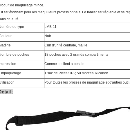
roduit de maquillage mince.
.It est étonnant pour les maquilleurs professionnels. Le tablier est réglable et se re
ans cruauté.
Numéro de type
LMB-11
Couleur
Noir
Matériel
Cuir d'unité centrale, maille
Nombre de poches
18 poches avec 2 grands compartiments
Impression
Comme le client a besoin
Empaquetage
1 sac de Piece/OPP, 50 morceaux/carton
Utilisation
Pour toutes les brosses de maquillage et d'autres outil
Détail
: