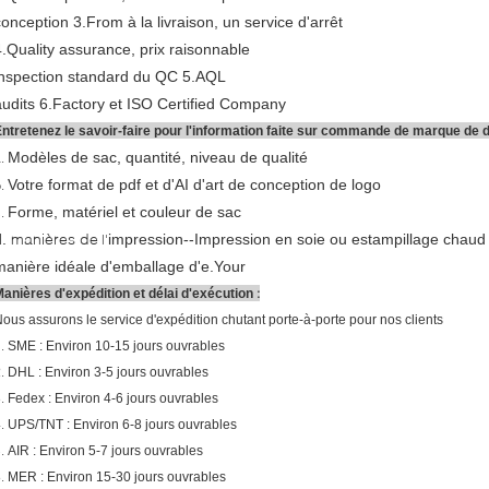
conception 3.From à la livraison, un service d'arrêt
4.Quality assurance, prix raisonnable
inspection standard du QC 5.AQL
audits 6.Factory et ISO Certified Company
ntretenez le savoir-faire pour l'information faite sur commande de marque de d
Modèles de sac, quantité, niveau de qualité
a.
Votre format de pdf et d'AI d'art de conception de logo
b.
Forme, matériel et couleur de sac
c.
manières de
.
impression--
Impression en soie ou estampillage chaud
l'
manière idéale d'emballage d'e.Your
:
anières d'expédition et délai d'exécution
ous assurons le service d'expédition chutant porte-à-porte pour nos clients
1.
SME : Environ 10-15 jours ouvrables
2.
DHL : Environ 3-5 jours ouvrables
3.
Fedex : Environ 4-6 jours ouvrables
4.
UPS/TNT : Environ 6-8 jours ouvrables
5.
AIR : Environ 5-7 jours ouvrables
6.
MER : Environ 15-30 jours ouvrables