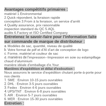
Avantages compétitifs primaires :
matériel 1.Environmental
2.Quick répondent, la livraison rapide
conception 3.From à la livraison, un service d'arrêt
4.Quality assurance, prix raisonnable
inspection standard du QC 5.AQL
audits 6.Factory et ISO Certified Company
Entretenez le savoir-faire pour l'information faite
sur commande de marque de distributeur :
a.
Modèles de sac, quantité, niveau de qualité
b.
Votre format de pdf et d'AI d'art de conception de logo
c.
Forme, matériel et couleur de sac
d.
manières de
l'
impression--
Impression en soie ou estampillage
chaud d'aluminium
manière idéale d'emballage d'e.Your
Manières d'expédition et délai d'exécution :
Nous assurons le service d'expédition chutant porte-à-porte pour
nos clients
1.
SME : Environ 10-15 jours ouvrables
2.
DHL : Environ 3-5 jours ouvrables
3.
Fedex : Environ 4-6 jours ouvrables
4.
UPS/TNT : Environ 6-8 jours ouvrables
5.
AIR : Environ 5-7 jours ouvrables
6.
MER : Environ 15-30 jours ouvrables
Entretien :