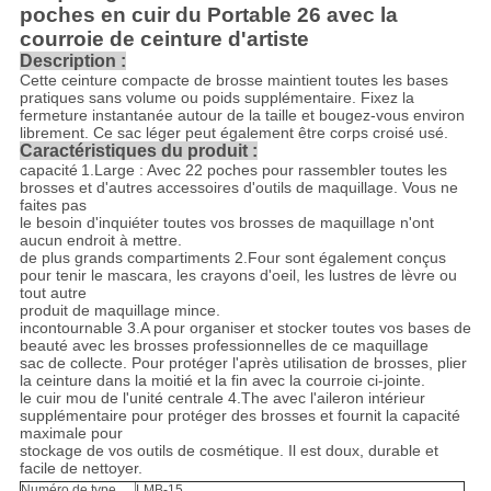
poches en cuir du Portable 26 avec la
courroie de ceinture d'artiste
Description :
Cette ceinture compacte de brosse maintient toutes les bases
pratiques sans volume ou poids supplémentaire. Fixez la
fermeture instantanée autour de la taille et bougez-vous environ
librement. Ce sac léger peut également être corps croisé usé.
Caractéristiques du produit :
capacité
1.Large
: Avec 22 poches pour rassembler toutes les
brosses et d'autres accessoires d'outils de maquillage. Vous ne
faites pas
le besoin d'inquiéter toutes vos brosses de maquillage n'ont
aucun endroit à mettre
.
de plus grands
compartiments
2.Four
sont également conçus
pour tenir le mascara, les crayons d'oeil, les lustres de lèvre ou
tout autre
produit de maquillage mince.
incontournable
3.A
pour organiser et stocker toutes vos bases de
beauté avec les brosses professionnelles de ce maquillage
sac de collecte. Pour protéger l'après utilisation de brosses, plier
la ceinture dans la moitié et la fin avec la courroie ci-jointe.
le cuir mou de l'unité centrale 4.The avec l'aileron intérieur
supplémentaire pour protéger des brosses et fournit la capacité
maximale pour
stockage de vos outils de cosmétique. Il est doux, durable et
facile de nettoyer.
Numéro de type
LMB-15