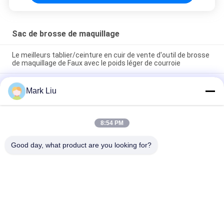
Sac de brosse de maquillage
Le meilleurs tablier/ceinture en cuir de vente d'outil de brosse
de maquillage de Faux avec le poids léger de courroie
Support mignon de papeterie de stylo de sac cosmétique de
Mark Liu
maquillage de voyage de fermeture de tirette de rayure de
vague de poche de trousse d'écolier d'unité centrale
Sac professionnel de stockage de crayon de stylo de support
8:54 PM
d'article de toilette de poche de petit pain de brosse de
maquillage
Good day, what product are you looking for?
Catégories populaires
Tous
Brosses De Luxe De 
Brosses De Haute 
Maquillage
Qualité De 
Maquillage
Brosses De 
Brosses Naturelles 