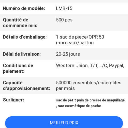
Numéro de modèle:
LMB-15
CONTRÔLE
Quantité de
500 pcs
DE
commande min:
QUALITÉ
Détails d'emballage:
1 sac de piece/OPP, 50
morceaux/carton
PLAN
Délai de livraison:
20-25 jours
DU
Conditions de
Western Union, T/T, L/C, Paypal,
SITE
paiement:
Capacité
500000 ensembles/ensembles
PRIVACY
d'approvisionnement:
par mois
POLICY
Surligner:
sac de petit pain de brosse de maquillage
,
sac cosmétique de poche
MEILLEUR PRIX