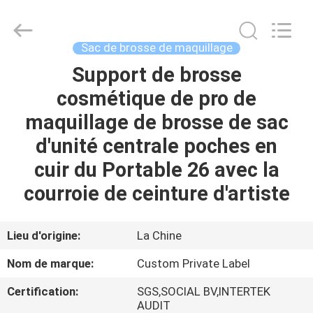
2026
Changsha
Chanmy
Cosmetics
Co.,
Sac de brosse de maquillage
Ltd.
All
Support de brosse
MAISON
Rights
Reserved.
cosmétique de pro de
PRODUITS
maquillage de brosse de sac
d'unité centrale poches en
AU
cuir du Portable 26 avec la
SUJET
courroie de ceinture d'artiste
DE
NOUS
Lieu d'origine:
La Chine
Nom de marque:
Custom Private Label
VISITE
Certification:
SGS,SOCIAL BV,INTERTEK
D'USINE
AUDIT