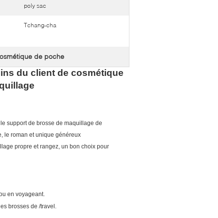
poly sac
Tchang-cha
cosmétique de poche
oins du client de cosmétique
quillage
 le support de brosse de maquillage de
ble, le roman et unique généreux
illage propre et rangez, un bon choix pour
ou en voyageant.
 des brosses de /travel.