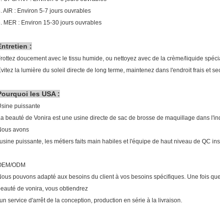
. AIR : Environ 5-7 jours ouvrables
. MER : Environ 15-30 jours ouvrables
Entretien :
rottez doucement avec le tissu humide, ou nettoyez avec de la crème/liquide spéci
vitez la lumière du soleil directe de long terme, maintenez dans l'endroit frais et se
Pourquoi les USA :
sine puissante
a beauté de Vonira est une usine directe de sac de brosse de maquillage dans l'i
Nous avons
'usine puissante, les métiers faits main habiles et l'équipe de haut niveau de QC ins
OEM/ODM
ous pouvons adapté aux besoins du client à vos besoins spécifiques. Une fois q
eauté de vonira, vous obtiendrez
'un service d'arrêt de la conception, production en série à la livraison.