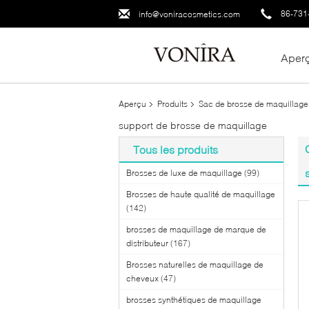
86-731
info@voniracosmetics.com
Aper
Aperçu
Produits
Sac de brosse de maquillage
support de brosse de maquillage
Tous les produits
Brosses de luxe de maquillage
(99)
Brosses de haute qualité de maquillage
(142)
brosses de maquillage de marque de
distributeur
(167)
Brosses naturelles de maquillage de
cheveux
(47)
brosses synthétiques de maquillage