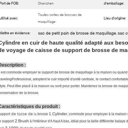
Port de FOB:
Shenzhen
d'emballage:
Toutes sortes de brosses de
utilisé avec:
Lieu d'origine:
maquillage
sac de petit pain de brosse de maquillage
sac 
Mettre en évidence:
,
Cylindre en cuir de haute qualité adapté aux bes
de voyage de caisse de support de brosse de ma
Description :
l est commode employer le support de brosse de maquillage à la maison ou quand
ravelingProfessional, adoptent le cuir importé d'unité centrale, le contact conforta
tyle. Peut être placé à la maison ou sorti pour porter. Maintenez la brosse de maqu
onservation de la brosse.
Caractéristiques du produit :
de tasse de
1.Cylinder
la
upport
brosse
, commode pour employer à la maison 
2.Brush
e support
à l'intérieur d'A haut A bas, idéal pour la taille différente balaye