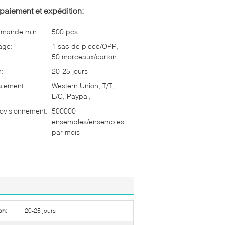
paiement et expédition:
mmande min:
500 pcs
age:
1 sac de piece/OPP,
50 morceaux/carton
n:
20-25 jours
aiement:
Western Union, T/T,
L/C, Paypal,
ovisionnement:
500000
ensembles/ensembles
par mois
on:
20-25 jours