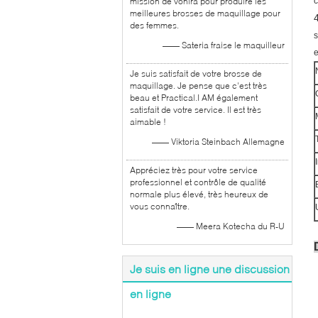
mission de vonira pour produire les
c
meilleures brosses de maquillage pour
des femmes.
s
—— Sateria fraise le maquilleur
e
Je suis satisfait de votre brosse de
maquillage. Je pense que c'est très
beau et Practical.I AM également
satisfait de votre service. Il est très
aimable !
—— Viktoria Steinbach Allemagne
Appréciez très pour votre service
professionnel et contrôle de qualité
normale plus élevé, très heureux de
vous connaître.
—— Meera Kotecha du R-U
Je suis en ligne une discussion
en ligne