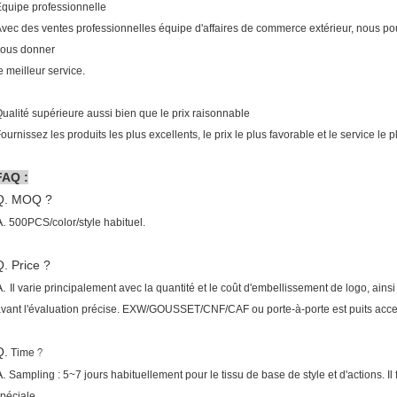
quipe professionnelle
vec des ventes professionnelles équipe d'affaires de commerce extérieur, nous p
vous donner
e meilleur service.
ualité supérieure aussi bien que le prix raisonnable
ournissez les produits les plus excellents, le prix le plus favorable et le service le pl
FAQ :
Q. MOQ ?
A.
500PCS/color/style habituel.
Q. Price ?
A.
Il varie principalement avec la quantité et le coût d'embellissement de logo, ainsi on
vant l'évaluation précise. EXW/GOUSSET/CNF/CAF ou porte-à-porte est puits acce
Q.
?
Time
A.
Sampling : 5~7 jours habituellement pour le tissu de base de style et d'actions. Il
péciale,