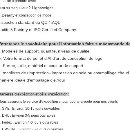
.
facile à prendre avec
2.Lightweight
util du maquilleur
3.Beauty
et conception de mode
inspection standard du QC 4.AQL
audits 5.Factory et ISO Certified Company
Entretenez le savoir-faire pour l'information faite sur commande d
Modèles de support, quantité, niveau de qualité
a.
b.
Votre format de pdf et d'AI d'art de conception de logo
c.
Forme, taille, matériel et couleur de support
manières de
.
impression--
Impression en soie ou estampillage chaud
l'
manière idéale d'emballage d'e.Your
anières d'expédition et délai d'exécution :
ous assurons le service d'expédition chutant porte-à-porte pour nos clients
. SME : Environ 10-15 jours ouvrables
. DHL : Environ 3-5 jours ouvrables
. Fedex : Environ 4-6 jours ouvrables
. UPS/TNT : Environ 6-8 jours ouvrables