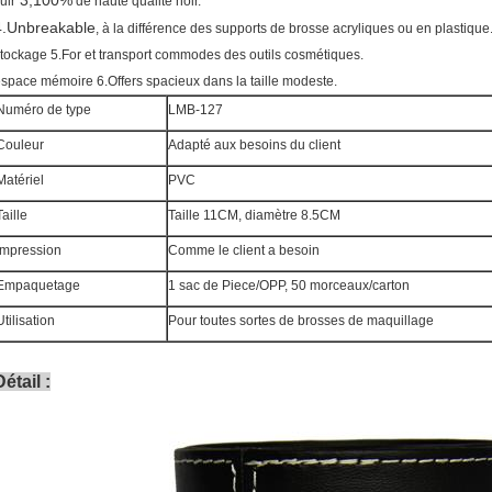
3,100%
uir
de haute qualité noir.
4.Unbreakable
, à la différence des supports de brosse acryliques ou en plastique
tockage 5.For et transport commodes des outils cosmétiques.
space mémoire 6.Offers spacieux dans la taille modeste.
Numéro de type
LMB-127
Couleur
Adapté aux besoins du client
Matériel
PVC
Taille
Taille 11CM, diamètre 8.5CM
Impression
Comme le client a besoin
Empaquetage
1 sac de Piece/OPP, 50 morceaux/carton
Utilisation
Pour toutes sortes de brosses de maquillage
Détail :