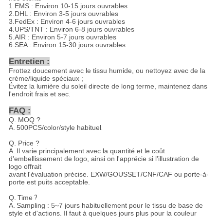
1.EMS : Environ 10-15 jours ouvrables
2.DHL : Environ 3-5 jours ouvrables
3.FedEx : Environ 4-6 jours ouvrables
4.UPS/TNT : Environ 6-8 jours ouvrables
5.AIR : Environ 5-7 jours ouvrables
6.SEA : Environ 15-30 jours ouvrables
Entretien :
Frottez doucement avec le tissu humide, ou nettoyez avec de la
crème/liquide spéciaux ;
Évitez la lumière du soleil directe de long terme, maintenez dans
l'endroit frais et sec.
FAQ :
Q. MOQ ?
A.
500PCS/color/style habituel
.
Q. Price ?
A.
Il varie principalement avec la quantité et le coût
d'embellissement de logo, ainsi on l'apprécie si l'illustration de
logo offrait
avant l'évaluation précise. EXW/GOUSSET/CNF/CAF ou porte-à-
porte est puits acceptable.
Q.
Time
?
A.
Sampling : 5~7 jours habituellement pour le tissu de base de
style et d'actions. Il faut à quelques jours plus pour la couleur