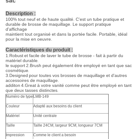
sac
Description :
100% tout neuf et de haute qualité. C'est un tube pratique et
durable de brosse de maquillage. Le support pratique
d'affichage
maintient tout organisé et dans la portée facile. Portable, idéal
pour la mise en oeuvre.
Caractéristiques du produit :
1.Robust
et facile de laver le tube de brosse - fait à partir du
matériel durable
.
le support
2.Brush
peut également être employé en tant que sac
cosmétique
.
3.Designed
pour toutes vos brosses de maquillage et d'autres
accessoires de maquillage.
additon
4.Great
à votre vanité comme peut être employé en tant
que deux tasses distinctes
.
Numéro de type
LMB-149
Couleur
Adapté aux besoins du client
Matériel
Unité centrale
Taille
Taille 24CM, largeur 9CM, longueur 7CM
Impression
Comme le client a besoin