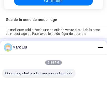
Continuer
Sac de brosse de maquillage
Le meilleurs tablier/ceinture en cuir de vente d'outil de brosse
de maquillage de Faux avec le poids léger de courroie
Support mignon de papeterie de stylo de sac cosmétique de
Mark Liu
maquillage de voyage de fermeture de tirette de rayure de
vague de poche de trousse d'écolier d'unité centrale
Sac professionnel de stockage de crayon de stylo de support
3:34 PM
d'article de toilette de poche de petit pain de brosse de
maquillage
Good day, what product are you looking for?
Catégories populaires
Tous
Brosses De Luxe De 
Brosses De Haute 
Maquillage
Qualité De 
Maquillage