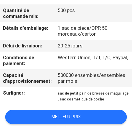
Quantité de
500 pcs
CONTRÔLE
commande min:
DE
Détails d'emballage:
1 sac de piece/OPP, 50
QUALITÉ
morceaux/carton
Délai de livraison:
20-25 jours
PLAN
Conditions de
Western Union, T/T, L/C, Paypal,
DU
paiement:
SITE
Capacité
500000 ensembles/ensembles
d'approvisionnement:
par mois
PRIVACY
Surligner:
sac de petit pain de brosse de maquillage
,
sac cosmétique de poche
POLICY
MEILLEUR PRIX