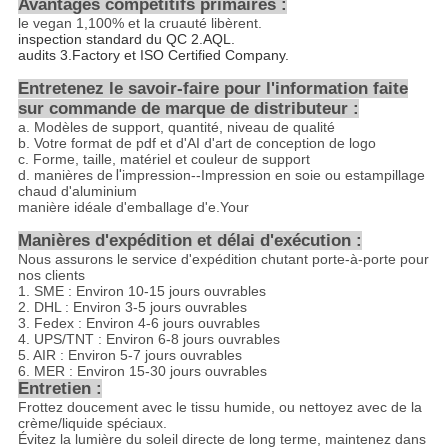
Avantages compétitifs primaires :
le vegan
1,100%
et la cruauté libèrent.
inspection standard du QC 2.AQL.
audits 3.Factory et ISO Certified Company.
Entretenez le savoir-faire pour l'information faite
sur commande de marque de distributeur :
a.
Modèles de support, quantité, niveau de qualité
b.
Votre format de pdf et d'AI d'art de conception de logo
c.
Forme, taille, matériel et couleur de support
d. manières de
l'
impression--Impression en soie ou estampillage
chaud d'aluminium
manière idéale d'emballage d'e.Your
Manières d'expédition et délai d'exécution :
Nous assurons le service d'expédition chutant porte-à-porte pour
nos clients
1. SME : Environ 10-15 jours ouvrables
2. DHL : Environ 3-5 jours ouvrables
3. Fedex : Environ 4-6 jours ouvrables
4. UPS/TNT : Environ 6-8 jours ouvrables
5. AIR : Environ 5-7 jours ouvrables
6. MER : Environ 15-30 jours ouvrables
Entretien :
Frottez doucement avec le tissu humide, ou nettoyez avec de la
crème/liquide spéciaux.
Évitez la lumière du soleil directe de long terme, maintenez dans