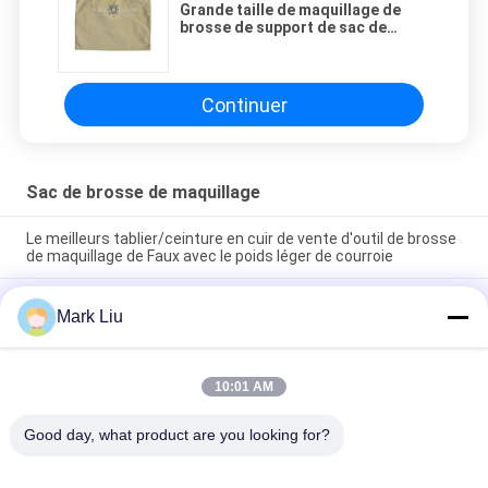
Grande taille de maquillage de
brosse de support de sac de
voyage de poche cosmétique
polyvalente d'embrayage
Continuer
Sac de brosse de maquillage
Le meilleurs tablier/ceinture en cuir de vente d'outil de brosse
de maquillage de Faux avec le poids léger de courroie
Support mignon de papeterie de stylo de sac cosmétique de
Mark Liu
maquillage de voyage de fermeture de tirette de rayure de
vague de poche de trousse d'écolier d'unité centrale
Sac professionnel de stockage de crayon de stylo de support
10:01 AM
d'article de toilette de poche de petit pain de brosse de
maquillage
Good day, what product are you looking for?
Catégories populaires
Tous