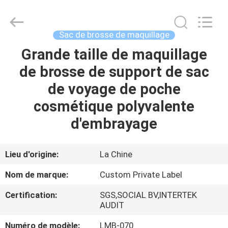
2026
Changsha
Chanmy
Cosmetics
Co.,
Sac de brosse de maquillage
Ltd.
All
Grande taille de maquillage
MAISON
Rights
Reserved.
de brosse de support de sac
PRODUITS
de voyage de poche
cosmétique polyvalente
AU
d'embrayage
SUJET
DE
Lieu d'origine:
La Chine
NOUS
Nom de marque:
Custom Private Label
Certification:
SGS,SOCIAL BV,INTERTEK
VISITE
AUDIT
D'USINE
Numéro de modèle:
LMB-070