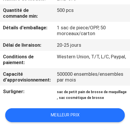
Quantité de
500 pcs
CONTRÔLE
commande min:
DE
Détails d'emballage:
1 sac de piece/OPP, 50
QUALITÉ
morceaux/carton
Délai de livraison:
20-25 jours
PLAN
Conditions de
Western Union, T/T, L/C, Paypal,
DU
paiement:
SITE
Capacité
500000 ensembles/ensembles
d'approvisionnement:
par mois
PRIVACY
Surligner:
sac de petit pain de brosse de maquillage
,
sac cosmétique de brosse
POLICY
MEILLEUR PRIX