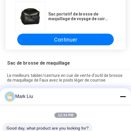
Sac portatif de brosse de
maquillage de voyage de cuir
d'unité centrale/sac cosmétique
en cuir brosse de faux
Continuer
Sac de brosse de maquillage
Le meilleurs tablier/ceinture en cuir de vente d'outil de brosse
de maquillage de Faux avec le poids léger de courroie
Support mignon de papeterie de stylo de sac cosmétique de
Mark Liu
maquillage de voyage de fermeture de tirette de rayure de
vague de poche de trousse d'écolier d'unité centrale
Sac professionnel de stockage de crayon de stylo de support
12:34 PM
d'article de toilette de poche de petit pain de brosse de
maquillage
Good day, what product are you looking for?