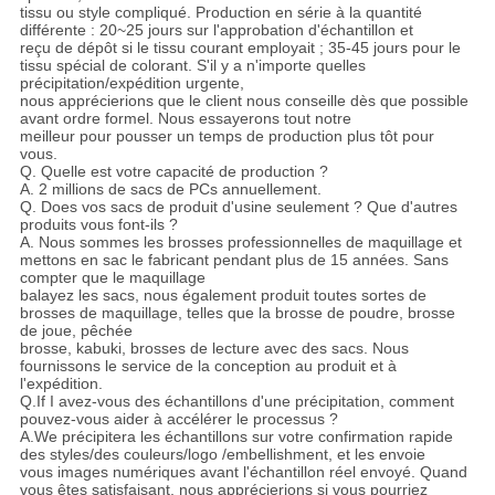
tissu ou style compliqué. Production en série à la quantité
différente : 20~25 jours sur l'approbation d'échantillon et
reçu de dépôt si le tissu courant employait ; 35-45 jours pour le
tissu spécial de colorant. S'il y a n'importe quelles
précipitation/expédition urgente,
nous apprécierions que le client nous conseille dès que possible
avant ordre formel. Nous essayerons tout notre
meilleur pour pousser un temps de production plus tôt pour
vous.
Q. Quelle est votre capacité de production ?
A. 2 millions de sacs de PCs annuellement.
Q. Does vos sacs de produit d'usine seulement ? Que d'autres
produits vous font-ils ?
A. Nous sommes les brosses professionnelles de maquillage et
mettons en sac le fabricant pendant plus de 15 années. Sans
compter que le maquillage
balayez les sacs, nous également produit toutes sortes de
brosses de maquillage, telles que la brosse de poudre, brosse
de joue, pêchée
brosse, kabuki, brosses de lecture avec des sacs. Nous
fournissons le service de la conception au produit et à
l'expédition.
Q.If I avez-vous des échantillons d'une précipitation, comment
pouvez-vous aider à accélérer le processus ?
A.We précipitera les échantillons sur votre confirmation rapide
des styles/des couleurs/logo /embellishment, et les envoie
vous images numériques avant l'échantillon réel envoyé. Quand
vous êtes satisfaisant, nous apprécierions si vous pourriez