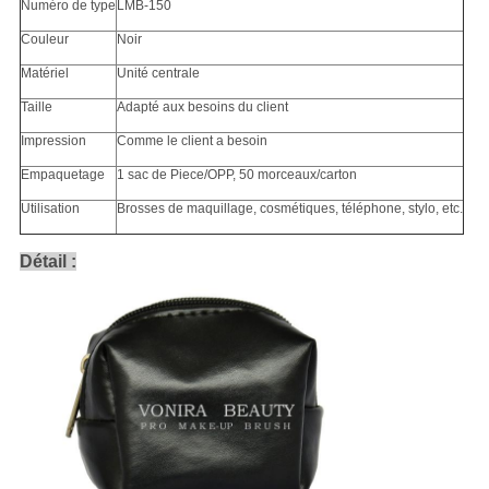
Numéro de type
LMB-150
Couleur
Noir
Matériel
Unité centrale
Taille
Adapté aux besoins du client
Impression
Comme le client a besoin
Empaquetage
1 sac de Piece/OPP, 50 morceaux/carton
Utilisation
Brosses de maquillage, cosmétiques, téléphone, stylo, etc.
Détail :