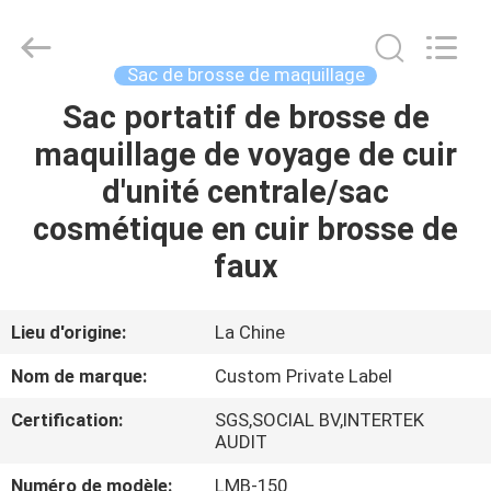
2026
Changsha
Chanmy
Cosmetics
Co.,
Sac de brosse de maquillage
Ltd.
All
Sac portatif de brosse de
MAISON
Rights
Reserved.
maquillage de voyage de cuir
PRODUITS
d'unité centrale/sac
cosmétique en cuir brosse de
AU
faux
SUJET
DE
Lieu d'origine:
La Chine
NOUS
Nom de marque:
Custom Private Label
Certification:
SGS,SOCIAL BV,INTERTEK
VISITE
AUDIT
D'USINE
Numéro de modèle:
LMB-150