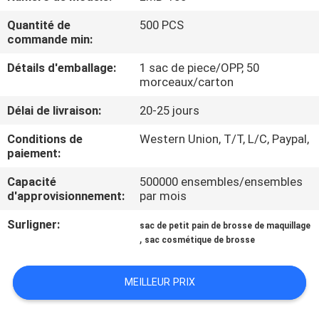
Quantité de
500 PCS
CONTRÔLE
commande min:
DE
Détails d'emballage:
1 sac de piece/OPP, 50
QUALITÉ
morceaux/carton
Délai de livraison:
20-25 jours
PLAN
Conditions de
Western Union, T/T, L/C, Paypal,
DU
paiement:
SITE
Capacité
500000 ensembles/ensembles
d'approvisionnement:
par mois
PRIVACY
Surligner:
sac de petit pain de brosse de maquillage
,
sac cosmétique de brosse
POLICY
MEILLEUR PRIX