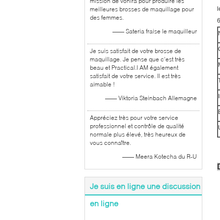
mission de vonira pour produire les
meilleures brosses de maquillage pour
l
des femmes.
6
—— Sateria fraise le maquilleur
Je suis satisfait de votre brosse de
maquillage. Je pense que c'est très
beau et Practical.I AM également
satisfait de votre service. Il est très
aimable !
—— Viktoria Steinbach Allemagne
Appréciez très pour votre service
professionnel et contrôle de qualité
normale plus élevé, très heureux de
vous connaître.
—— Meera Kotecha du R-U
Je suis en ligne une discussion
en ligne