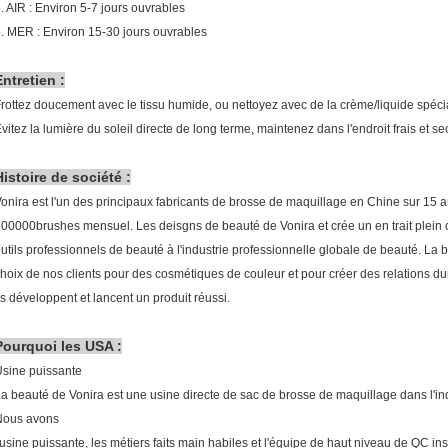
. AIR : Environ 5-7 jours ouvrables
. MER : Environ 15-30 jours ouvrables
Entretien :
rottez doucement avec le tissu humide, ou nettoyez avec de la crème/liquide spéci
vitez la lumière du soleil directe de long terme, maintenez dans l'endroit frais et se
Histoire de société :
onira est l'un des principaux fabricants de brosse de maquillage en Chine sur 15 a
00000brushes mensuel. Les deisgns de beauté de Vonira et crée un en trait plein 
utils professionnels de beauté à l'industrie professionnelle globale de beauté. La 
hoix de nos clients pour des cosmétiques de couleur et pour créer des relations dur
ls développent et lancent un produit réussi.
Pourquoi les USA :
sine puissante
a beauté de Vonira est une usine directe de sac de brosse de maquillage dans l'i
Nous avons
'usine puissante, les métiers faits main habiles et l'équipe de haut niveau de QC ins