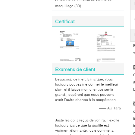
maquillage
(30)
Certificat
Examens de client
C
Beaucoup de mercis marque, vous
a
toujours pouvez me donner le meilleur
plan, et il laisse mon client se sentir
D
grand, j'espèrent que nous pouvons
avoir l'autre chance à la coopération.
—— AU Tara
c
t
Juste les colis reçus de vonira, il excite
toujours, parce que la qualité est
l
vraiment étonnante, juste comme la
c