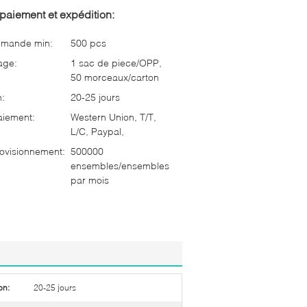
paiement et expédition:
mmande min:
500 pcs
age:
1 sac de piece/OPP,
50 morceaux/carton
n:
20-25 jours
aiement:
Western Union, T/T,
L/C, Paypal,
ovisionnement:
500000
ensembles/ensembles
par mois
on:
20-25 jours