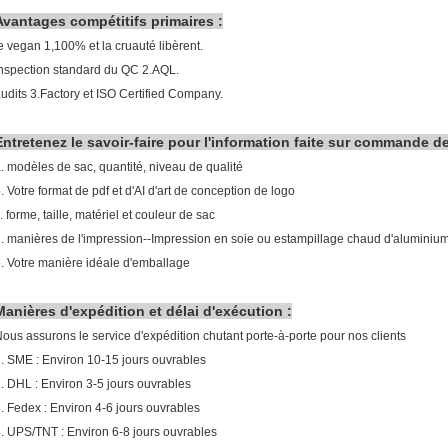
Avantages compétitifs primaires :
e vegan 1,100% et la cruauté libèrent.
nspection standard du QC 2.AQL.
udits 3.Factory et ISO Certified Company.
Entretenez le savoir-faire pour l'information faite sur commande d
. modèles de sac, quantité, niveau de qualité
. Votre format de pdf et d'AI d'art de conception de logo
. forme, taille, matériel et couleur de sac
. manières de l'impression--Impression en soie ou estampillage chaud d'aluminiu
. Votre manière idéale d'emballage
Manières d'expédition et délai d'exécution :
ous assurons le service d'expédition chutant porte-à-porte pour nos clients
. SME : Environ 10-15 jours ouvrables
. DHL : Environ 3-5 jours ouvrables
. Fedex : Environ 4-6 jours ouvrables
. UPS/TNT : Environ 6-8 jours ouvrables