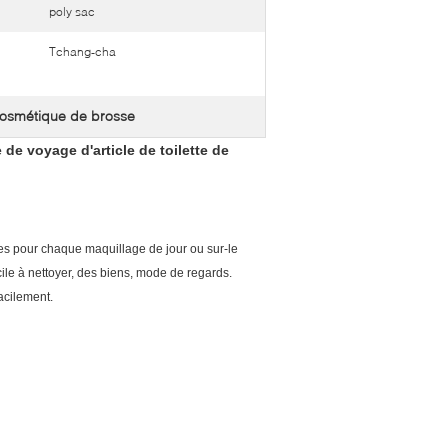
poly sac
Tchang-cha
osmétique de brosse
e voyage d'article de toilette de
es pour chaque maquillage de jour ou sur-le
acile à nettoyer, des biens, mode de regards.
facilement.