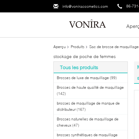
86-731
info@voniracosmetics.com
Aper
Aperçu
Produits
Sac de brosse de maquillage
stockage de poche de femmes
Tous les produits
Brosses de luxe de maquillage
(99)
Brosses de haute qualité de maquillage
(142)
brosses de maquillage de marque de
distributeur
(167)
Brosses naturelles de maquillage de
cheveux
(47)
brosses synthétiques de maquillage