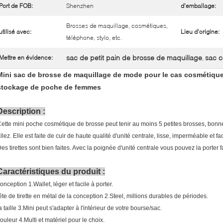
Port de FOB:
Shenzhen
d'emballage:
Brosses de maquillage, cosmétiques,
utilisé avec:
Lieu d'origine:
téléphone, stylo, etc.
sac de petit pain de brosse de maquillage
sac c
Mettre en évidence:
,
Mini sac de brosse de maquillage de mode pour le cas cosmétique d
stockage de poche de femmes
Description :
ette mini poche cosmétique de brosse peut tenir au moins 5 petites brosses, bonn
llez. Elle est faite de cuir de haute qualité d'unité centrale, lisse, imperméable et f
es tirettes sont bien faites. Avec la poignée d'unité centrale vous pouvez la porter 
Caractéristiques du produit :
onception 1.Wallet, léger et facile à porter.
ête de tirette en métal de la conception 2.Steel, millions durables de périodes.
a taille 3.Mini peut s'adapter à l'intérieur de votre bourse/sac.
ouleur 4.Multi et matériel pour le choix.