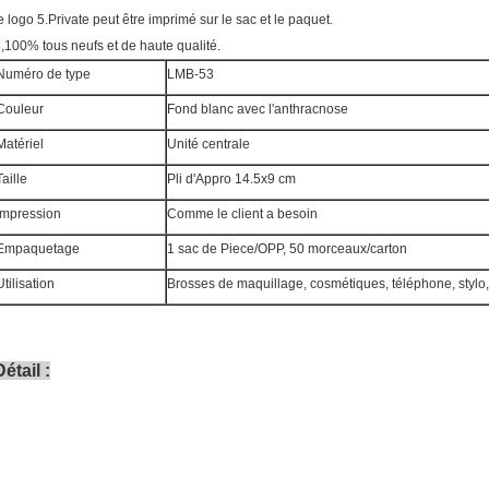
e logo 5.Private peut être imprimé sur le sac et le paquet.
,100% tous neufs et de haute qualité.
Numéro de type
LMB-53
Couleur
Fond blanc avec l'anthracnose
Matériel
Unité centrale
Taille
Pli d'Appro 14.5x9 cm
Impression
Comme le client a besoin
Empaquetage
1 sac de Piece/OPP, 50 morceaux/carton
Utilisation
Brosses de maquillage, cosmétiques, téléphone, stylo,
Détail :