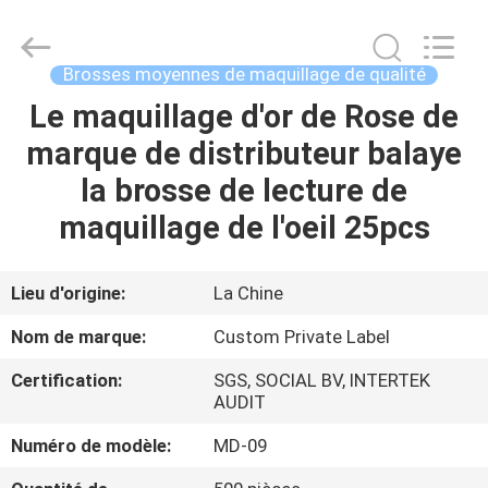
2026
Changsha
Chanmy
Cosmetics
Co.,
Brosses moyennes de maquillage de qualité
Ltd.
All
Le maquillage d'or de Rose de
MAISON
Rights
Reserved.
marque de distributeur balaye
PRODUITS
la brosse de lecture de
maquillage de l'oeil 25pcs
AU
SUJET
Lieu d'origine:
La Chine
DE
Nom de marque:
Custom Private Label
NOUS
Certification:
SGS, SOCIAL BV, INTERTEK
AUDIT
VISITE
Numéro de modèle:
MD-09
D'USINE