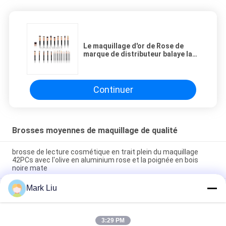
Le maquillage d'or de Rose de
marque de distributeur balaye la
brosse de lecture de maquillage
de l'oeil 25pcs
Continuer
Brosses moyennes de maquillage de qualité
brosse de lecture cosmétique en trait plein du maquillage
42PCs avec l'olive en aluminium rose et la poignée en bois
noire mate
Mark Liu
Le maquillage adapté aux besoins du client de marque de
distributeur balaye 24pcs avec deux couleurs pour choisir
Brosses naturelles de maquillage de cheveux de chèvre de
3:29 PM
cheveux de maquillage de ton classique de la brosse de