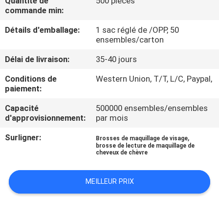
Quantité de
500 pièces
commande min:
CONTRÔLE
Détails d'emballage:
1 sac réglé de /OPP, 50
DE
ensembles/carton
QUALITÉ
Délai de livraison:
35-40 jours
Conditions de
Western Union, T/T, L/C, Paypal,
PLAN
paiement:
DU
Capacité
500000 ensembles/ensembles
d'approvisionnement:
par mois
SITE
Surligner:
,
Brosses de maquillage de visage
brosse de lecture de maquillage de
PRIVACY
cheveux de chèvre
POLICY
MEILLEUR PRIX