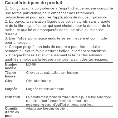
Caractéristiques du produit :
1.
Conçu avec la polyvalence à l'esprit, chaque brosse comporte
une forme particulière pour empêcher des retombées
radioactives et pour assurer l'application de douceur possible.
2. Éprouvez la sensation légère des poils naturels sans cruauté
et de la fibre synthétique, qui sont choisis pour la douceur de la
meilleure qualité et empaquetés dans une olive alumineuse
durable.
3. Bien l'olive alumineuse enduite se sent légère et commode
pour employer.
4. Chaque poignée en bois de nature a pour être enduite
pendant plusieurs fois d'assurer
individuellement
scratchless.
5. Chaque brosse est soigneusement faite par les artisans
qualifiés employant la brosse avancée faisant des techniques.
Number
MD-09
modèle
Tête de
Cheveux de nature/fibre synthétique
brosse
Olive
Olive alumineuse
Poignée
Poignée en bois de nature
Utilisation
La poudre/base/point culminant/fard à joues/Bronzer/crayon
correcteur/fard à paupières/des produits du
revêtement/sourcil d'oeil/flairent ombrager l'ect.
Quantité
Adapté aux besoins du client
d'articles
pour