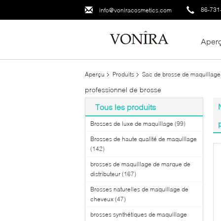
86-731
info@voniracosmetics.com
Aper
Aperçu
Produits
Sac de brosse de maquillage
professionnel de brosse
Tous les produits
Brosses de luxe de maquillage
(99)
Brosses de haute qualité de maquillage
(142)
brosses de maquillage de marque de
distributeur
(167)
Brosses naturelles de maquillage de
cheveux
(47)
brosses synthétiques de maquillage