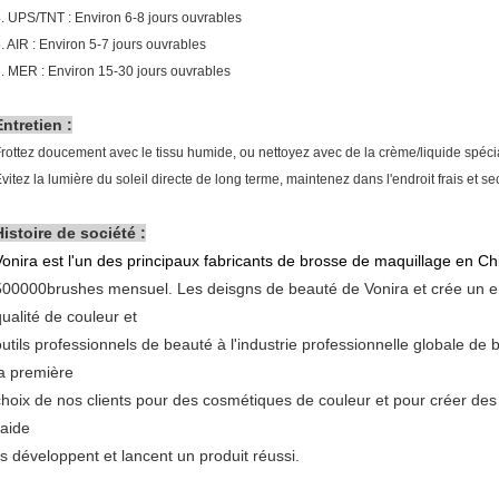
. UPS/TNT : Environ 6-8 jours ouvrables
. AIR : Environ 5-7 jours ouvrables
. MER : Environ 15-30 jours ouvrables
Entretien :
rottez doucement avec le tissu humide, ou nettoyez avec de la crème/liquide spéci
vitez la lumière du soleil directe de long terme, maintenez dans l'endroit frais et se
Histoire de société :
Vonira est l'un des principaux fabricants de brosse de maquillage en Ch
500000brushes mensuel. Les deisgns de beauté de Vonira et crée un en
qualité de couleur et
outils professionnels de beauté à l'industrie professionnelle globale de
la première
choix de nos clients pour des cosmétiques de couleur et pour créer des 
'aide
ils développent et lancent un produit réussi.