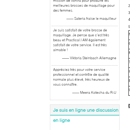
mission de vonira pour produire les
meilleures brosses de maquillage pour
2
des femmes.
3
—— Sateria fraise le maquilleur
Je suis satisfait de votre brosse de
maquillage. Je pense que c'est très
beau et Practical.I AM également
satisfait de votre service. Il est très
aimable !
—— Viktoria Steinbach Allemagne
Appréciez très pour votre service
professionnel et contrôle de qualité
normale plus élevé, très heureux de
vous connaître.
—— Meera Kotecha du R-U
Je suis en ligne une discussion
en ligne