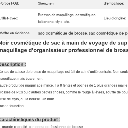
Port de FOB:
Shenzhen
d'emballage:
Brosses de maquillage, cosmétiques,
utilisé avec:
Lieu d'origine:
téléphone, stylo, etc.
sac cosmétique de brosse
sac cosmétique de 
Mettre en évidence:
,
Noir cosmétique de sac à main de voyage de suppo
maquillage d'organisateur professionnel de bros
Description :
e sac de caisse de brosse de maquillage est fait de cuir d'unité centrale. Non seu
aquillage, mais également
'autre produit de maquillage mince. Il a 8 fentes et poches de 1 plus grandes maille
rosses de PCs ou d'autres petites choses, comme le rouge à lèvres, souffle de 
rise de stylo, ou la bourse. Un multi
ac de founction.
Caractéristiques du produit :
1.
grande capacité, conteneur professionnel de brosse.