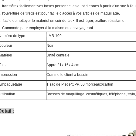
. transférez facilement vos bases personnelles quotidiennes à partir d'un sac à l'au
. l'ouverture de tirette est pour facile d'accès à vos articles de maquillage.
4.
facile de nettoyer le matériel en cuir de faux. Il est léger, éraflure résistante.
5.
Commode pour employer à la maison ou en voyageant.
Numéro de type
LMB-109
Couleur
Noir
Matériel
Unité centrale
Taille
Appro 21x 16x 4 cm
Impression
Comme le client a besoin
Empaquetage
1 sac de Piece/OPP, 50 morceaux/carton
Utilisation
Brosses de maquillage, cosmétiques, téléphone, stylo,
Détail :