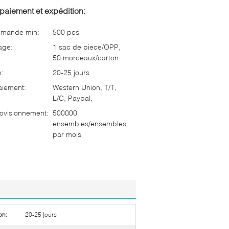
paiement et expédition:
mmande min:
500 pcs
age:
1 sac de piece/OPP,
50 morceaux/carton
n:
20-25 jours
aiement:
Western Union, T/T,
L/C, Paypal,
ovisionnement:
500000
ensembles/ensembles
par mois
on:
20-25 jours