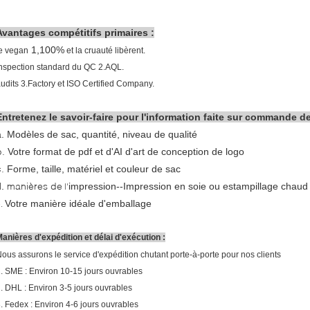
Avantages compétitifs primaires :
1,100%
e vegan
et la cruauté libèrent.
nspection standard du QC 2.AQL.
udits 3.Factory et ISO Certified Company.
Entretenez le savoir-faire pour l'information faite sur commande d
a.
Modèles de sac, quantité, niveau de qualité
b.
Votre format de pdf et d'AI d'art de conception de logo
c.
Forme, taille, matériel et couleur de sac
manières de
.
impression--
Impression en soie ou estampillage chaud
l'
Votre manière idéale d'emballage
e.
anières d'expédition et délai d'exécution :
ous assurons le service d'expédition chutant porte-à-porte pour nos clients
. SME : Environ 10-15 jours ouvrables
. DHL : Environ 3-5 jours ouvrables
. Fedex : Environ 4-6 jours ouvrables