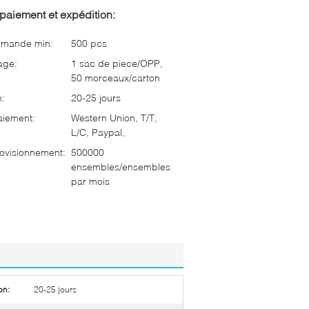
paiement et expédition:
mmande min:
500 pcs
age:
1 sac de piece/OPP,
50 morceaux/carton
n:
20-25 jours
aiement:
Western Union, T/T,
L/C, Paypal,
ovisionnement:
500000
ensembles/ensembles
par mois
on:
20-25 jours