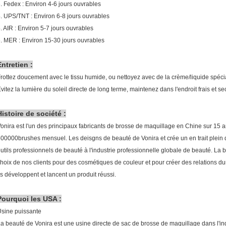
. Fedex : Environ 4-6 jours ouvrables
. UPS/TNT : Environ 6-8 jours ouvrables
. AIR : Environ 5-7 jours ouvrables
. MER : Environ 15-30 jours ouvrables
Entretien :
rottez doucement avec le tissu humide, ou nettoyez avec de la crème/liquide spéci
vitez la lumière du soleil directe de long terme, maintenez dans l'endroit frais et se
Histoire de société :
onira est l'un des principaux fabricants de brosse de maquillage en Chine sur 15 a
00000brushes mensuel. Les deisgns de beauté de Vonira et crée un en trait plein 
utils professionnels de beauté à l'industrie professionnelle globale de beauté. La 
hoix de nos clients pour des cosmétiques de couleur et pour créer des relations dur
ls développent et lancent un produit réussi.
Pourquoi les USA :
sine puissante
a beauté de Vonira est une usine directe de sac de brosse de maquillage dans l'i