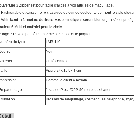
'ouverture 3.Zipper est pour facile d'accès à vos articles de maquillage.
.Fashionable et caisse noire classique de cuir de couleur te donnent le style éléga
.With fixent la fermeture de tirette, vos cosmétiques seront bien organisés et protég
ouleur 6.Multi et matériel pour le choix.
e logo 7.Private peut être imprimé sur le sac et le paquet.
Numéro de type
LMB-110
Couleur
Noir
Matériel
Unité centrale
Taille
Appro 24x 15.5x 4 cm
Impression
Comme le client a besoin
Empaquetage
1 sac de Piece/OPP, 50 morceaux/carton
Utilisation
Brosses de maquillage, cosmétiques, téléphone, stylo,
Détail :