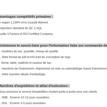
Avantages compétitifs primaires :
e vegan 1,100% et la cruauté libèrent.
nspection standard du QC 2.AQL.
udits 3.Factory et ISO Certified Company.
Entretenez le savoir-faire pour l'information faite sur commande d
. modèles de sac, quantité, niveau de qualité
. Votre format de pdf et d'AI d'art de conception de logo
. forme, taille, matériel et couleur de sac
. manières de l'impression--Impression en soie ou estampillage chaud d'aluminiu
. Votre manière idéale d'emballage
Manières d'expédition et délai d'exécution :
ous assurons le service d'expédition chutant porte-à-porte pour nos clients
. SME : Environ 10-15 jours ouvrables
. DHL : Environ 3-5 jours ouvrables