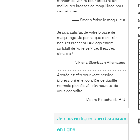
mission de vonira pour produire les
meilleures brosses de maquillage pour
l
des femmes.
4
—— Sateria fraise le maquilleur
5
c
Je suis satisfait de votre brosse de
l
maquillage. Je pense que c'est très
beau et Practical.I AM également
satisfait de votre service. Il est très
aimable !
—— Viktoria Steinbach Allemagne
Appréciez très pour votre service
professionnel et contrôle de qualité
normale plus élevé, très heureux de
vous connaître.
—— Meera Kotecha du R-U
Je suis en ligne une discussion
en ligne