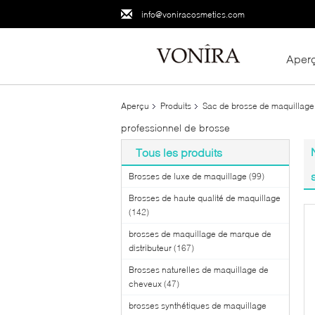
info@voniracosmetics.com
Aper
Aperçu
Produits
Sac de brosse de maquillage
professionnel de brosse
Tous les produits
Brosses de luxe de maquillage
(99)
Brosses de haute qualité de maquillage
(142)
brosses de maquillage de marque de
distributeur
(167)
Brosses naturelles de maquillage de
cheveux
(47)
brosses synthétiques de maquillage