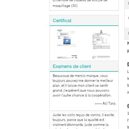
maquillage
(30)
Certificat
Examens de client
L
Beaucoup de mercis marque, vous
l
toujours pouvez me donner le meilleur
plan, et il laisse mon client se sentir
f
grand, j'espèrent que nous pouvons
m
avoir l'autre chance à la coopération.
—— AU Tara
1
Juste les colis reçus de vonira, il excite
toujours, parce que la qualité est
l
vraiment étonnante, juste comme la
t