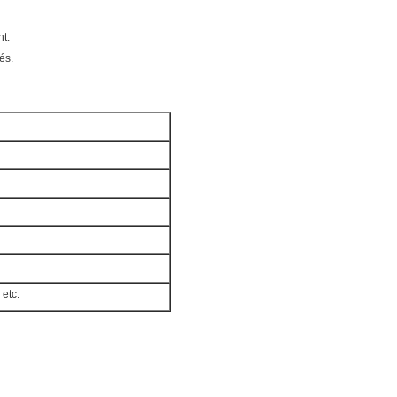
nt.
és.
 etc.